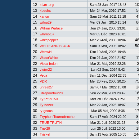
12
1
xtian .org
Sam 28 Jan, 2017 16:48
13
5
xbeuhx
Mer 24 Mar, 2010 17:52
14
4
xanon
Sam 28 Mai, 2011 13:18
15
8
willou29
Mer 09 Juin, 2010 13:14
16
2
William Wallace
Jeu 24 Jan, 2008 23:01
17
whynot67
Mar 05 Déc, 2023 18:01
18
4
whitepepper
Mer 23 Aoû, 2006 10:04
19
5
WHITE AND BLACK
Sam 09 Avr, 2005 18:42
20
Weewid
Dim 10 Aoû, 2025 19:48
21
1
WalterWhite
Dim 21 Jan, 2024 21:57
22
Vieux frelon
Mar 21 Mai, 2019 22:26
23
victor22
Lun 02 Sep, 2024 8:42
24
Vega
Sam 11 Déc, 2004 22:33
25
7
VDR
Mer 20 Fév, 2008 20:25
26
2
unreal27
Sam 07 Mai, 2022 15:08
27
1
ultrapourtour29
Ven 22 Mai, 2009 20:42
28
TyZef29150
Mer 28 Fév, 2024 11:51
29
Ty nevez
Mer 22 Jan, 2025 18:07
30
1
ty gnous
Mar 05 Mai, 2009 8:36
31
8
Tryphon Tournebroche
Sam 17 Aoû, 2024 22:20
32
4
TRUE TRUTH
Mar 21 Juil, 2020 21:23
33
1
Trp-29
Lun 25 Juil, 2022 13:00
34
24
Triskel
Sam 13 Aoû, 2005 15:53