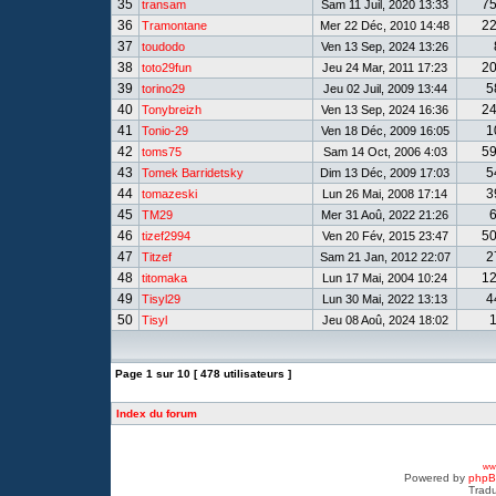
35
7
transam
Sam 11 Juil, 2020 13:33
36
2
Tramontane
Mer 22 Déc, 2010 14:48
37
toudodo
Ven 13 Sep, 2024 13:26
38
2
toto29fun
Jeu 24 Mar, 2011 17:23
39
5
torino29
Jeu 02 Juil, 2009 13:44
40
2
Tonybreizh
Ven 13 Sep, 2024 16:36
41
1
Tonio-29
Ven 18 Déc, 2009 16:05
42
5
toms75
Sam 14 Oct, 2006 4:03
43
5
Tomek Barridetsky
Dim 13 Déc, 2009 17:03
44
3
tomazeski
Lun 26 Mai, 2008 17:14
45
TM29
Mer 31 Aoû, 2022 21:26
46
5
tizef2994
Ven 20 Fév, 2015 23:47
47
2
Titzef
Sam 21 Jan, 2012 22:07
48
1
titomaka
Lun 17 Mai, 2004 10:24
49
4
Tisyl29
Lun 30 Mai, 2022 13:13
50
Tisyl
Jeu 08 Aoû, 2024 18:02
Page
1
sur
10
[ 478 utilisateurs ]
Index du forum
www
Powered by
php
Tradu