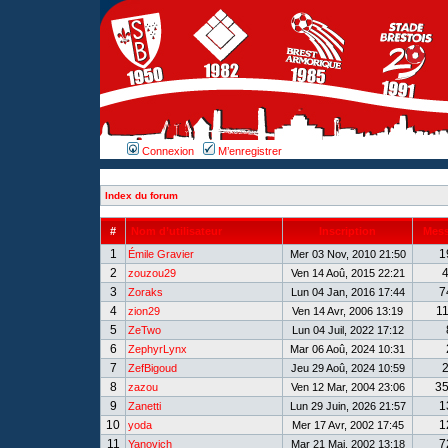
Connexion
M’enregistrer
Index du forum
#
Nom d’utilisateur
Inscription
Mes
1
1
Émile Gravier
Mer 03 Nov, 2010 21:50
2
zouzou29
Ven 14 Aoû, 2015 22:21
3
7
Zoraks
Lun 04 Jan, 2016 17:44
4
1
zion29
Ven 14 Avr, 2006 13:19
5
ZeTwo
Lun 04 Juil, 2022 17:12
6
ZephyrLynx
Mar 06 Aoû, 2024 10:31
7
ZefBigoud
Jeu 29 Aoû, 2024 10:59
8
3
zazou
Ven 12 Mar, 2004 23:06
9
1
Zanetti
Lun 29 Juin, 2026 21:57
10
1
yoda
Mer 17 Avr, 2002 17:45
11
7
Yanovich
Mar 21 Mai, 2002 13:18