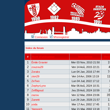
Connexion
M’enregistrer
Index du forum
#
Nom d’utilisateur
Inscription
Mes
1
1
Émile Gravier
Mer 03 Nov, 2010 21:50
2
zouzou29
Ven 14 Aoû, 2015 22:21
3
7
Zoraks
Lun 04 Jan, 2016 17:44
4
1
zion29
Ven 14 Avr, 2006 13:19
5
ZeTwo
Lun 04 Juil, 2022 17:12
6
ZephyrLynx
Mar 06 Aoû, 2024 10:31
7
ZefBigoud
Jeu 29 Aoû, 2024 10:59
8
3
zazou
Ven 12 Mar, 2004 23:06
9
1
Zanetti
Lun 29 Juin, 2026 21:57
10
1
yoda
Mer 17 Avr, 2002 17:45
11
7
Yanovich
Mar 21 Mai, 2002 13:18