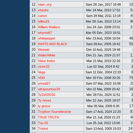
12
1
xtian .org
Sam 28 Jan, 2017 16:48
13
5
xbeuhx
Mer 24 Mar, 2010 17:52
14
4
xanon
Sam 28 Mai, 2011 13:18
15
8
willou29
Mer 09 Juin, 2010 13:14
16
2
William Wallace
Jeu 24 Jan, 2008 23:01
17
whynot67
Mar 05 Déc, 2023 18:01
18
4
whitepepper
Mer 23 Aoû, 2006 10:04
19
5
WHITE AND BLACK
Sam 09 Avr, 2005 18:42
20
Weewid
Dim 10 Aoû, 2025 19:48
21
1
WalterWhite
Dim 21 Jan, 2024 21:57
22
Vieux frelon
Mar 21 Mai, 2019 22:26
23
victor22
Lun 02 Sep, 2024 8:42
24
Vega
Sam 11 Déc, 2004 22:33
25
7
VDR
Mer 20 Fév, 2008 20:25
26
2
unreal27
Sam 07 Mai, 2022 15:08
27
1
ultrapourtour29
Ven 22 Mai, 2009 20:42
28
TyZef29150
Mer 28 Fév, 2024 11:51
29
Ty nevez
Mer 22 Jan, 2025 18:07
30
1
ty gnous
Mar 05 Mai, 2009 8:36
31
8
Tryphon Tournebroche
Sam 17 Aoû, 2024 22:20
32
4
TRUE TRUTH
Mar 21 Juil, 2020 21:23
33
1
Trp-29
Lun 25 Juil, 2022 13:00
34
24
Triskel
Sam 13 Aoû, 2005 15:53