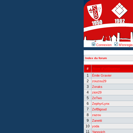
Connexion
M’enregis
Index du forum
#
Nom d’utilisateur
1
Émile Gravier
2
zouzou29
3
Zoraks
4
zion29
5
ZeTwo
6
ZephyrLynx
7
ZefBigoud
8
zazou
9
Zanetti
10
yoda
11
Yanovich