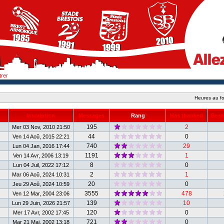
trer
Heures au fo
Inscription
Messages
Rang
Has thanked
Been
195
2
Mer 03 Nov, 2010 21:50
44
0
Ven 14 Aoû, 2015 22:21
740
29
Lun 04 Jan, 2016 17:44
1191
1
Ven 14 Avr, 2006 13:19
8
0
Lun 04 Juil, 2022 17:12
2
1
Mar 06 Aoû, 2024 10:31
20
0
Jeu 29 Aoû, 2024 10:59
3555
478
Ven 12 Mar, 2004 23:06
139
10
Lun 29 Juin, 2026 21:57
120
0
Mer 17 Avr, 2002 17:45
721
0
Mar 21 Mai, 2002 13:18