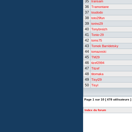
35
transam
36
Tramontane
37
toudodo
38
toto29fun
39
torino29
40
Tonybreizh
41
Tonio-29
42
toms75
43
Tomek Barridetsky
44
tomazeski
45
TM29
46
tizef2994
47
Titzef
48
titomaka
49
Tisyl29
50
Tisyl
Page
1
sur
10
[ 478 utilisateurs ]
Index du forum