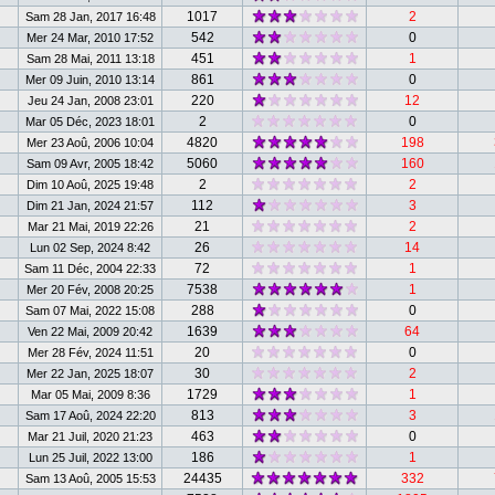
1017
2
Sam 28 Jan, 2017 16:48
542
0
Mer 24 Mar, 2010 17:52
451
1
Sam 28 Mai, 2011 13:18
861
0
Mer 09 Juin, 2010 13:14
220
12
Jeu 24 Jan, 2008 23:01
2
0
Mar 05 Déc, 2023 18:01
4820
198
Mer 23 Aoû, 2006 10:04
5060
160
Sam 09 Avr, 2005 18:42
2
2
Dim 10 Aoû, 2025 19:48
112
3
Dim 21 Jan, 2024 21:57
21
2
Mar 21 Mai, 2019 22:26
26
14
Lun 02 Sep, 2024 8:42
72
1
Sam 11 Déc, 2004 22:33
7538
1
Mer 20 Fév, 2008 20:25
288
0
Sam 07 Mai, 2022 15:08
1639
64
Ven 22 Mai, 2009 20:42
20
0
Mer 28 Fév, 2024 11:51
30
2
Mer 22 Jan, 2025 18:07
1729
1
Mar 05 Mai, 2009 8:36
813
3
Sam 17 Aoû, 2024 22:20
463
0
Mar 21 Juil, 2020 21:23
186
1
Lun 25 Juil, 2022 13:00
24435
332
Sam 13 Aoû, 2005 15:53