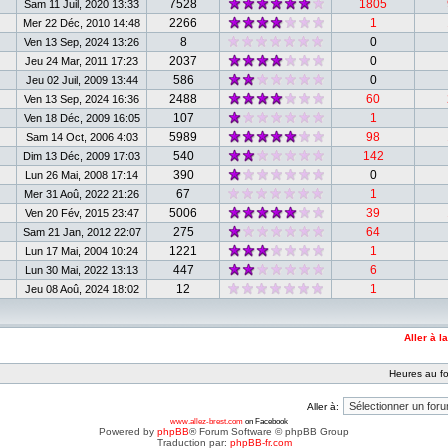
7528
1805
Sam 11 Juil, 2020 13:33
2266
1
Mer 22 Déc, 2010 14:48
8
0
Ven 13 Sep, 2024 13:26
2037
0
Jeu 24 Mar, 2011 17:23
586
0
Jeu 02 Juil, 2009 13:44
2488
60
Ven 13 Sep, 2024 16:36
107
1
Ven 18 Déc, 2009 16:05
5989
98
Sam 14 Oct, 2006 4:03
540
142
Dim 13 Déc, 2009 17:03
390
0
Lun 26 Mai, 2008 17:14
67
1
Mer 31 Aoû, 2022 21:26
5006
39
Ven 20 Fév, 2015 23:47
275
64
Sam 21 Jan, 2012 22:07
1221
1
Lun 17 Mai, 2004 10:24
447
6
Lun 30 Mai, 2022 13:13
12
1
Jeu 08 Aoû, 2024 18:02
Aller à l
Heures au fo
Aller à:
www.allez-brest.com
on Facebook
Powered by
phpBB
® Forum Software © phpBB Group
Traduction par:
phpBB-fr.com