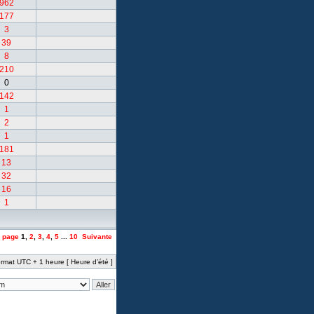
962
177
3
39
8
210
0
142
1
2
1
181
13
32
16
1
a page
1
,
2
,
3
,
4
,
5
...
10
Suivante
rmat UTC + 1 heure [ Heure d’été ]