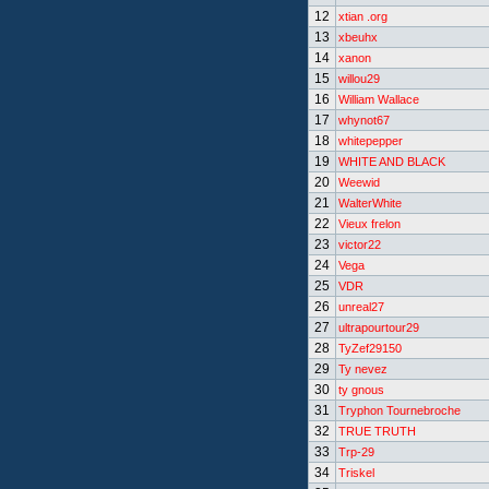
12
xtian .org
13
xbeuhx
14
xanon
15
willou29
16
William Wallace
17
whynot67
18
whitepepper
19
WHITE AND BLACK
20
Weewid
21
WalterWhite
22
Vieux frelon
23
victor22
24
Vega
25
VDR
26
unreal27
27
ultrapourtour29
28
TyZef29150
29
Ty nevez
30
ty gnous
31
Tryphon Tournebroche
32
TRUE TRUTH
33
Trp-29
34
Triskel