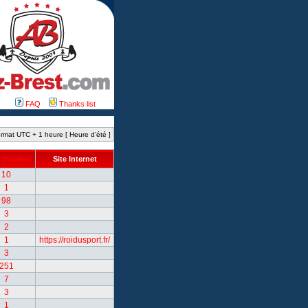
FAQ
Thanks list
rmat UTC + 1 heure [ Heure d’été ]
 thanked
Site Internet
10
1
98
3
2
1
https://roidusport.fr/
3
251
7
3
1