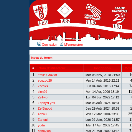
Connexion
M’enregistrer
Index du forum
#
Nom d’utilisateur
Inscription
Mes
1
1
Émile Gravier
Mer 03 Nov, 2010 21:50
2
zouzou29
Ven 14 Aoû, 2015 22:21
3
7
Zoraks
Lun 04 Jan, 2016 17:44
4
1
zion29
Ven 14 Avr, 2006 13:19
5
ZeTwo
Lun 04 Juil, 2022 17:12
6
ZephyrLynx
Mar 06 Aoû, 2024 10:31
7
ZefBigoud
Jeu 29 Aoû, 2024 10:59
8
3
zazou
Ven 12 Mar, 2004 23:06
9
1
Zanetti
Lun 29 Juin, 2026 21:57
10
1
yoda
Mer 17 Avr, 2002 17:45
11
7
Yanovich
Mar 21 Mai, 2002 13:18