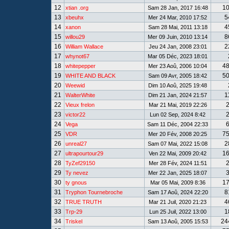
12
1
xtian .org
Sam 28 Jan, 2017 16:48
13
5
xbeuhx
Mer 24 Mar, 2010 17:52
14
4
xanon
Sam 28 Mai, 2011 13:18
15
8
willou29
Mer 09 Juin, 2010 13:14
16
2
William Wallace
Jeu 24 Jan, 2008 23:01
17
whynot67
Mar 05 Déc, 2023 18:01
18
4
whitepepper
Mer 23 Aoû, 2006 10:04
19
5
WHITE AND BLACK
Sam 09 Avr, 2005 18:42
20
Weewid
Dim 10 Aoû, 2025 19:48
21
1
WalterWhite
Dim 21 Jan, 2024 21:57
22
Vieux frelon
Mar 21 Mai, 2019 22:26
23
victor22
Lun 02 Sep, 2024 8:42
24
Vega
Sam 11 Déc, 2004 22:33
25
7
VDR
Mer 20 Fév, 2008 20:25
26
2
unreal27
Sam 07 Mai, 2022 15:08
27
1
ultrapourtour29
Ven 22 Mai, 2009 20:42
28
TyZef29150
Mer 28 Fév, 2024 11:51
29
Ty nevez
Mer 22 Jan, 2025 18:07
30
1
ty gnous
Mar 05 Mai, 2009 8:36
31
8
Tryphon Tournebroche
Sam 17 Aoû, 2024 22:20
32
4
TRUE TRUTH
Mar 21 Juil, 2020 21:23
33
1
Trp-29
Lun 25 Juil, 2022 13:00
34
24
Triskel
Sam 13 Aoû, 2005 15:53