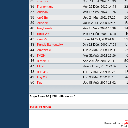
35
7
transam
Sam 11 Juil, 2020 13:33
36
2
Tramontane
Mer 22 Déc, 2010 14:48
37
toudodo
Ven 13 Sep, 2024 13:26
38
2
toto29fun
Jeu 24 Mar, 2011 17:23
39
5
torino29
Jeu 02 Juil, 2009 13:44
40
2
Tonybreizh
Ven 13 Sep, 2024 16:36
41
1
Tonio-29
Ven 18 Déc, 2009 16:05
42
5
toms75
Sam 14 Oct, 2006 4:03
43
5
Tomek Barridetsky
Dim 13 Déc, 2009 17:03
44
3
tomazeski
Lun 26 Mai, 2008 17:14
45
TM29
Mer 31 Aoû, 2022 21:26
46
5
tizef2994
Ven 20 Fév, 2015 23:47
47
2
Titzef
Sam 21 Jan, 2012 22:07
48
1
titomaka
Lun 17 Mai, 2004 10:24
49
4
Tisyl29
Lun 30 Mai, 2022 13:13
50
Tisyl
Jeu 08 Aoû, 2024 18:02
Page
1
sur
10
[ 478 utilisateurs ]
Index du forum
www
Powered by
php
Tradu