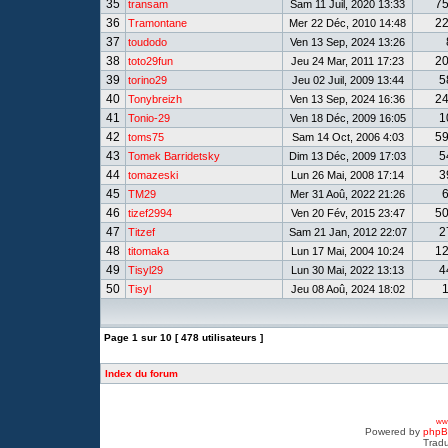
35
7
transam
Sam 11 Juil, 2020 13:33
36
2
Tramontane
Mer 22 Déc, 2010 14:48
37
toudodo
Ven 13 Sep, 2024 13:26
38
2
toto29fun
Jeu 24 Mar, 2011 17:23
39
5
torino29
Jeu 02 Juil, 2009 13:44
40
2
Tonybreizh
Ven 13 Sep, 2024 16:36
41
1
Tonio-29
Ven 18 Déc, 2009 16:05
42
5
toms75
Sam 14 Oct, 2006 4:03
43
5
Tomek Barridetsky
Dim 13 Déc, 2009 17:03
44
3
tomazeski
Lun 26 Mai, 2008 17:14
45
TM29
Mer 31 Aoû, 2022 21:26
46
5
tizef2994
Ven 20 Fév, 2015 23:47
47
2
Titzef
Sam 21 Jan, 2012 22:07
48
1
titomaka
Lun 17 Mai, 2004 10:24
49
4
Tisyl29
Lun 30 Mai, 2022 13:13
50
Tisyl
Jeu 08 Aoû, 2024 18:02
Page
1
sur
10
[ 478 utilisateurs ]
Index du forum
www
Powered by
php
Tradu