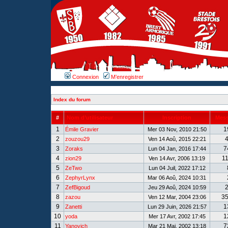
Connexion
M’enregistrer
Index du forum
#
Nom d’utilisateur
Inscription
Mes
1
1
Émile Gravier
Mer 03 Nov, 2010 21:50
2
zouzou29
Ven 14 Aoû, 2015 22:21
3
7
Zoraks
Lun 04 Jan, 2016 17:44
4
1
zion29
Ven 14 Avr, 2006 13:19
5
ZeTwo
Lun 04 Juil, 2022 17:12
6
ZephyrLynx
Mar 06 Aoû, 2024 10:31
7
ZefBigoud
Jeu 29 Aoû, 2024 10:59
8
3
zazou
Ven 12 Mar, 2004 23:06
9
1
Zanetti
Lun 29 Juin, 2026 21:57
10
1
yoda
Mer 17 Avr, 2002 17:45
11
7
Yanovich
Mar 21 Mai, 2002 13:18