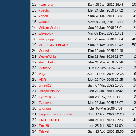
12
1
xtian .org
Sam 28 Jan, 2017 16:48
13
5
xbeuhx
Mer 24 Mar, 2010 17:52
14
4
xanon
Sam 28 Mai, 2011 13:18
15
8
willou29
Mer 09 Juin, 2010 13:14
16
2
William Wallace
Jeu 24 Jan, 2008 23:01
17
whynot67
Mar 05 Déc, 2023 18:01
18
4
whitepepper
Mer 23 Aoû, 2006 10:04
19
5
WHITE AND BLACK
Sam 09 Avr, 2005 18:42
20
Weewid
Dim 10 Aoû, 2025 19:48
21
1
WalterWhite
Dim 21 Jan, 2024 21:57
22
Vieux frelon
Mar 21 Mai, 2019 22:26
23
victor22
Lun 02 Sep, 2024 8:42
24
Vega
Sam 11 Déc, 2004 22:33
25
7
VDR
Mer 20 Fév, 2008 20:25
26
2
unreal27
Sam 07 Mai, 2022 15:08
27
1
ultrapourtour29
Ven 22 Mai, 2009 20:42
28
TyZef29150
Mer 28 Fév, 2024 11:51
29
Ty nevez
Mer 22 Jan, 2025 18:07
30
1
ty gnous
Mar 05 Mai, 2009 8:36
31
8
Tryphon Tournebroche
Sam 17 Aoû, 2024 22:20
32
4
TRUE TRUTH
Mar 21 Juil, 2020 21:23
33
1
Trp-29
Lun 25 Juil, 2022 13:00
34
24
Triskel
Sam 13 Aoû, 2005 15:53