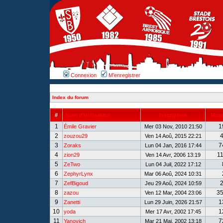
Connexion
M’enregistrer
Index du forum
#
Nom d’utilisateur
Inscription
Mes
1
1
Émile Gravier
Mer 03 Nov, 2010 21:50
2
zouzou29
Ven 14 Aoû, 2015 22:21
3
7
Zoraks
Lun 04 Jan, 2016 17:44
4
1
zion29
Ven 14 Avr, 2006 13:19
5
ZeTwo
Lun 04 Juil, 2022 17:12
6
ZephyrLynx
Mar 06 Aoû, 2024 10:31
7
ZefBigoud
Jeu 29 Aoû, 2024 10:59
8
3
zazou
Ven 12 Mar, 2004 23:06
9
1
Zanetti
Lun 29 Juin, 2026 21:57
10
1
yoda
Mer 17 Avr, 2002 17:45
11
7
Yanovich
Mar 21 Mai, 2002 13:18