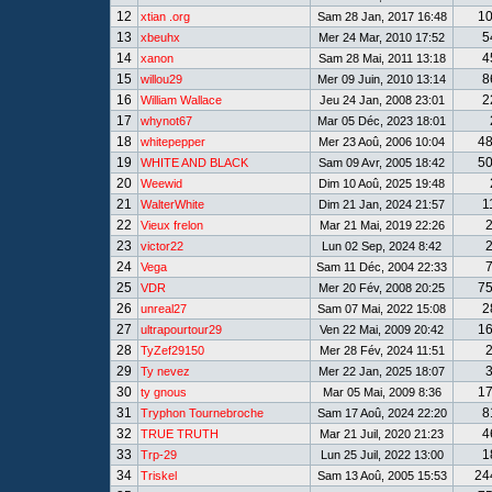
12
1
xtian .org
Sam 28 Jan, 2017 16:48
13
5
xbeuhx
Mer 24 Mar, 2010 17:52
14
4
xanon
Sam 28 Mai, 2011 13:18
15
8
willou29
Mer 09 Juin, 2010 13:14
16
2
William Wallace
Jeu 24 Jan, 2008 23:01
17
whynot67
Mar 05 Déc, 2023 18:01
18
4
whitepepper
Mer 23 Aoû, 2006 10:04
19
5
WHITE AND BLACK
Sam 09 Avr, 2005 18:42
20
Weewid
Dim 10 Aoû, 2025 19:48
21
1
WalterWhite
Dim 21 Jan, 2024 21:57
22
Vieux frelon
Mar 21 Mai, 2019 22:26
23
victor22
Lun 02 Sep, 2024 8:42
24
Vega
Sam 11 Déc, 2004 22:33
25
7
VDR
Mer 20 Fév, 2008 20:25
26
2
unreal27
Sam 07 Mai, 2022 15:08
27
1
ultrapourtour29
Ven 22 Mai, 2009 20:42
28
TyZef29150
Mer 28 Fév, 2024 11:51
29
Ty nevez
Mer 22 Jan, 2025 18:07
30
1
ty gnous
Mar 05 Mai, 2009 8:36
31
8
Tryphon Tournebroche
Sam 17 Aoû, 2024 22:20
32
4
TRUE TRUTH
Mar 21 Juil, 2020 21:23
33
1
Trp-29
Lun 25 Juil, 2022 13:00
34
24
Triskel
Sam 13 Aoû, 2005 15:53