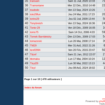
35
7
transam
Sam 11 Juil, 2020 13:33
36
2
Tramontane
Mer 22 Déc, 2010 14:48
37
toudodo
Ven 13 Sep, 2024 13:26
38
2
toto29fun
Jeu 24 Mar, 2011 17:23
39
5
torino29
Jeu 02 Juil, 2009 13:44
40
2
Tonybreizh
Ven 13 Sep, 2024 16:36
41
1
Tonio-29
Ven 18 Déc, 2009 16:05
42
5
toms75
Sam 14 Oct, 2006 4:03
43
5
Tomek Barridetsky
Dim 13 Déc, 2009 17:03
44
3
tomazeski
Lun 26 Mai, 2008 17:14
45
TM29
Mer 31 Aoû, 2022 21:26
46
5
tizef2994
Ven 20 Fév, 2015 23:47
47
2
Titzef
Sam 21 Jan, 2012 22:07
48
1
titomaka
Lun 17 Mai, 2004 10:24
49
4
Tisyl29
Lun 30 Mai, 2022 13:13
50
Tisyl
Jeu 08 Aoû, 2024 18:02
Page
1
sur
10
[ 478 utilisateurs ]
Index du forum
www
Powered by
php
Tradu