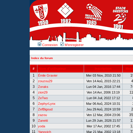
Connexion
M’enregistrer
Index du forum
#
Nom d’utilisateur
Inscription
Mes
1
1
Émile Gravier
Mer 03 Nov, 2010 21:50
2
zouzou29
Ven 14 Aoû, 2015 22:21
3
7
Zoraks
Lun 04 Jan, 2016 17:44
4
1
zion29
Ven 14 Avr, 2006 13:19
5
ZeTwo
Lun 04 Juil, 2022 17:12
6
ZephyrLynx
Mar 06 Aoû, 2024 10:31
7
ZefBigoud
Jeu 29 Aoû, 2024 10:59
8
3
zazou
Ven 12 Mar, 2004 23:06
9
1
Zanetti
Lun 29 Juin, 2026 21:57
10
1
yoda
Mer 17 Avr, 2002 17:45
11
7
Yanovich
Mar 21 Mai, 2002 13:18