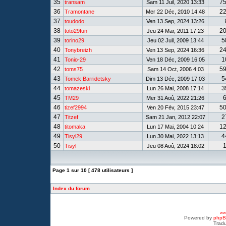
35
7
transam
Sam 11 Juil, 2020 13:33
36
2
Tramontane
Mer 22 Déc, 2010 14:48
37
toudodo
Ven 13 Sep, 2024 13:26
38
2
toto29fun
Jeu 24 Mar, 2011 17:23
39
5
torino29
Jeu 02 Juil, 2009 13:44
40
2
Tonybreizh
Ven 13 Sep, 2024 16:36
41
1
Tonio-29
Ven 18 Déc, 2009 16:05
42
5
toms75
Sam 14 Oct, 2006 4:03
43
5
Tomek Barridetsky
Dim 13 Déc, 2009 17:03
44
3
tomazeski
Lun 26 Mai, 2008 17:14
45
TM29
Mer 31 Aoû, 2022 21:26
46
5
tizef2994
Ven 20 Fév, 2015 23:47
47
2
Titzef
Sam 21 Jan, 2012 22:07
48
1
titomaka
Lun 17 Mai, 2004 10:24
49
4
Tisyl29
Lun 30 Mai, 2022 13:13
50
Tisyl
Jeu 08 Aoû, 2024 18:02
Page
1
sur
10
[ 478 utilisateurs ]
Index du forum
www
Powered by
php
Tradu