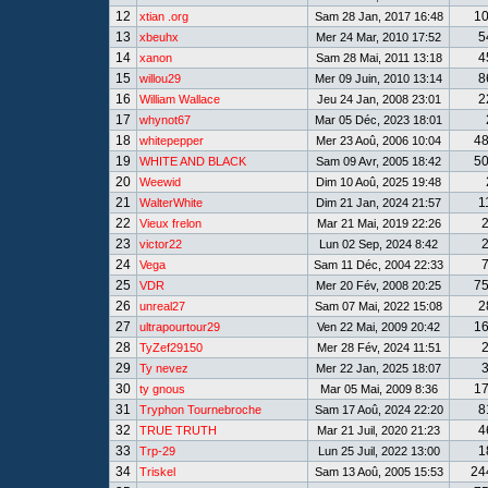
12
1
xtian .org
Sam 28 Jan, 2017 16:48
13
5
xbeuhx
Mer 24 Mar, 2010 17:52
14
4
xanon
Sam 28 Mai, 2011 13:18
15
8
willou29
Mer 09 Juin, 2010 13:14
16
2
William Wallace
Jeu 24 Jan, 2008 23:01
17
whynot67
Mar 05 Déc, 2023 18:01
18
4
whitepepper
Mer 23 Aoû, 2006 10:04
19
5
WHITE AND BLACK
Sam 09 Avr, 2005 18:42
20
Weewid
Dim 10 Aoû, 2025 19:48
21
1
WalterWhite
Dim 21 Jan, 2024 21:57
22
Vieux frelon
Mar 21 Mai, 2019 22:26
23
victor22
Lun 02 Sep, 2024 8:42
24
Vega
Sam 11 Déc, 2004 22:33
25
7
VDR
Mer 20 Fév, 2008 20:25
26
2
unreal27
Sam 07 Mai, 2022 15:08
27
1
ultrapourtour29
Ven 22 Mai, 2009 20:42
28
TyZef29150
Mer 28 Fév, 2024 11:51
29
Ty nevez
Mer 22 Jan, 2025 18:07
30
1
ty gnous
Mar 05 Mai, 2009 8:36
31
8
Tryphon Tournebroche
Sam 17 Aoû, 2024 22:20
32
4
TRUE TRUTH
Mar 21 Juil, 2020 21:23
33
1
Trp-29
Lun 25 Juil, 2022 13:00
34
24
Triskel
Sam 13 Aoû, 2005 15:53