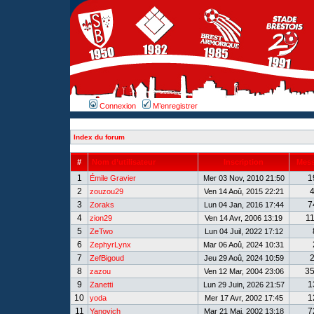
Connexion
M’enregistrer
Index du forum
#
Nom d’utilisateur
Inscription
Mes
1
1
Émile Gravier
Mer 03 Nov, 2010 21:50
2
zouzou29
Ven 14 Aoû, 2015 22:21
3
7
Zoraks
Lun 04 Jan, 2016 17:44
4
1
zion29
Ven 14 Avr, 2006 13:19
5
ZeTwo
Lun 04 Juil, 2022 17:12
6
ZephyrLynx
Mar 06 Aoû, 2024 10:31
7
ZefBigoud
Jeu 29 Aoû, 2024 10:59
8
3
zazou
Ven 12 Mar, 2004 23:06
9
1
Zanetti
Lun 29 Juin, 2026 21:57
10
1
yoda
Mer 17 Avr, 2002 17:45
11
7
Yanovich
Mar 21 Mai, 2002 13:18