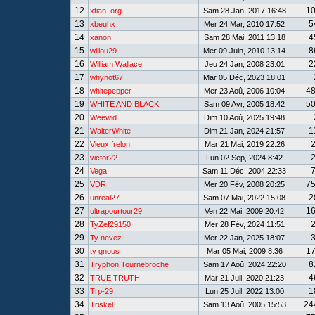
12
1
xtian .org
Sam 28 Jan, 2017 16:48
13
5
xbeuhx
Mer 24 Mar, 2010 17:52
14
4
xanon
Sam 28 Mai, 2011 13:18
15
8
willou29
Mer 09 Juin, 2010 13:14
16
2
William Wallace
Jeu 24 Jan, 2008 23:01
17
whynot67
Mar 05 Déc, 2023 18:01
18
4
whitepepper
Mer 23 Aoû, 2006 10:04
19
5
WHITE AND BLACK
Sam 09 Avr, 2005 18:42
20
Weewid
Dim 10 Aoû, 2025 19:48
21
1
WalterWhite
Dim 21 Jan, 2024 21:57
22
Vieux frelon
Mar 21 Mai, 2019 22:26
23
victor22
Lun 02 Sep, 2024 8:42
24
Vega
Sam 11 Déc, 2004 22:33
25
7
VDR
Mer 20 Fév, 2008 20:25
26
2
unreal27
Sam 07 Mai, 2022 15:08
27
1
ultrapourtour29
Ven 22 Mai, 2009 20:42
28
TyZef29150
Mer 28 Fév, 2024 11:51
29
Ty nevez
Mer 22 Jan, 2025 18:07
30
1
ty gnous
Mar 05 Mai, 2009 8:36
31
8
Tryphon Tournebroche
Sam 17 Aoû, 2024 22:20
32
4
TRUE TRUTH
Mar 21 Juil, 2020 21:23
33
1
Trp-29
Lun 25 Juil, 2022 13:00
34
24
Triskel
Sam 13 Aoû, 2005 15:53