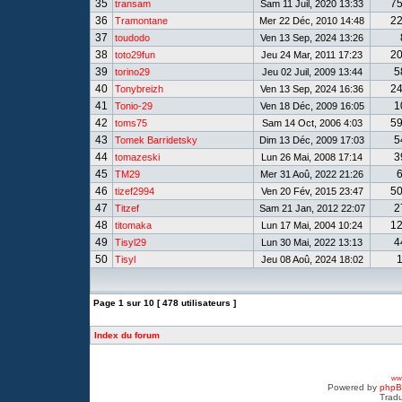
35
7
transam
Sam 11 Juil, 2020 13:33
36
2
Tramontane
Mer 22 Déc, 2010 14:48
37
toudodo
Ven 13 Sep, 2024 13:26
38
2
toto29fun
Jeu 24 Mar, 2011 17:23
39
5
torino29
Jeu 02 Juil, 2009 13:44
40
2
Tonybreizh
Ven 13 Sep, 2024 16:36
41
1
Tonio-29
Ven 18 Déc, 2009 16:05
42
5
toms75
Sam 14 Oct, 2006 4:03
43
5
Tomek Barridetsky
Dim 13 Déc, 2009 17:03
44
3
tomazeski
Lun 26 Mai, 2008 17:14
45
TM29
Mer 31 Aoû, 2022 21:26
46
5
tizef2994
Ven 20 Fév, 2015 23:47
47
2
Titzef
Sam 21 Jan, 2012 22:07
48
1
titomaka
Lun 17 Mai, 2004 10:24
49
4
Tisyl29
Lun 30 Mai, 2022 13:13
50
Tisyl
Jeu 08 Aoû, 2024 18:02
Page
1
sur
10
[ 478 utilisateurs ]
Index du forum
www
Powered by
php
Tradu