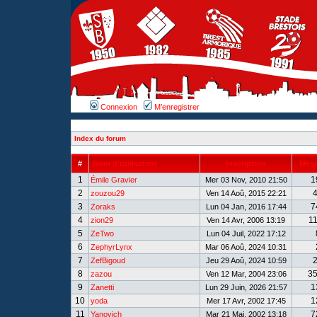
Connexion
M’enregistrer
Index du forum
#
Nom d’utilisateur
Inscription
Mes
1
1
Émile Gravier
Mer 03 Nov, 2010 21:50
2
zouzou29
Ven 14 Aoû, 2015 22:21
3
7
Zoraks
Lun 04 Jan, 2016 17:44
4
1
zion29
Ven 14 Avr, 2006 13:19
5
ZeTwo
Lun 04 Juil, 2022 17:12
6
ZephyrLynx
Mar 06 Aoû, 2024 10:31
7
ZefBigoud
Jeu 29 Aoû, 2024 10:59
8
3
zazou
Ven 12 Mar, 2004 23:06
9
1
Zanetti
Lun 29 Juin, 2026 21:57
10
1
yoda
Mer 17 Avr, 2002 17:45
11
7
Yanovich
Mar 21 Mai, 2002 13:18