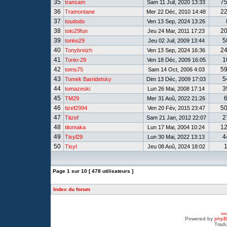
35
7
transam
Sam 11 Juil, 2020 13:33
36
2
Tramontane
Mer 22 Déc, 2010 14:48
37
toudodo
Ven 13 Sep, 2024 13:26
38
2
toto29fun
Jeu 24 Mar, 2011 17:23
39
5
torino29
Jeu 02 Juil, 2009 13:44
40
2
Tonybreizh
Ven 13 Sep, 2024 16:36
41
1
Tonio-29
Ven 18 Déc, 2009 16:05
42
5
toms75
Sam 14 Oct, 2006 4:03
43
5
Tomek Barridetsky
Dim 13 Déc, 2009 17:03
44
3
tomazeski
Lun 26 Mai, 2008 17:14
45
TM29
Mer 31 Aoû, 2022 21:26
46
5
tizef2994
Ven 20 Fév, 2015 23:47
47
2
Titzef
Sam 21 Jan, 2012 22:07
48
1
titomaka
Lun 17 Mai, 2004 10:24
49
4
Tisyl29
Lun 30 Mai, 2022 13:13
50
Tisyl
Jeu 08 Aoû, 2024 18:02
Page
1
sur
10
[ 478 utilisateurs ]
Index du forum
www
Powered by
php
Tradu