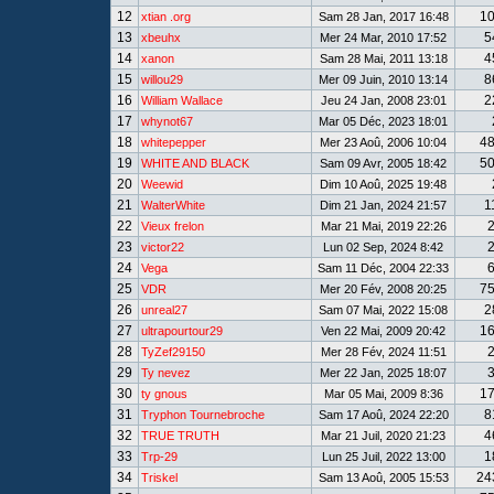
12
1
xtian .org
Sam 28 Jan, 2017 16:48
13
5
xbeuhx
Mer 24 Mar, 2010 17:52
14
4
xanon
Sam 28 Mai, 2011 13:18
15
8
willou29
Mer 09 Juin, 2010 13:14
16
2
William Wallace
Jeu 24 Jan, 2008 23:01
17
whynot67
Mar 05 Déc, 2023 18:01
18
4
whitepepper
Mer 23 Aoû, 2006 10:04
19
5
WHITE AND BLACK
Sam 09 Avr, 2005 18:42
20
Weewid
Dim 10 Aoû, 2025 19:48
21
1
WalterWhite
Dim 21 Jan, 2024 21:57
22
Vieux frelon
Mar 21 Mai, 2019 22:26
23
victor22
Lun 02 Sep, 2024 8:42
24
Vega
Sam 11 Déc, 2004 22:33
25
7
VDR
Mer 20 Fév, 2008 20:25
26
2
unreal27
Sam 07 Mai, 2022 15:08
27
1
ultrapourtour29
Ven 22 Mai, 2009 20:42
28
TyZef29150
Mer 28 Fév, 2024 11:51
29
Ty nevez
Mer 22 Jan, 2025 18:07
30
1
ty gnous
Mar 05 Mai, 2009 8:36
31
8
Tryphon Tournebroche
Sam 17 Aoû, 2024 22:20
32
4
TRUE TRUTH
Mar 21 Juil, 2020 21:23
33
1
Trp-29
Lun 25 Juil, 2022 13:00
34
24
Triskel
Sam 13 Aoû, 2005 15:53