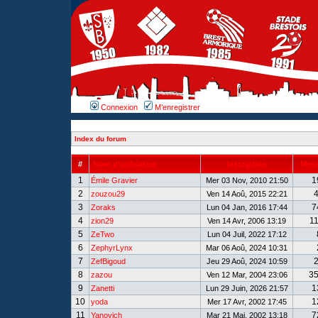
Connexion
M’enregistrer
Index du forum
#
Nom d’utilisateur
Inscription
Mes
1
1
Émile Gravier
Mer 03 Nov, 2010 21:50
2
zouzou29
Ven 14 Aoû, 2015 22:21
3
7
Zoraks
Lun 04 Jan, 2016 17:44
4
1
zion29
Ven 14 Avr, 2006 13:19
5
ZeTwo
Lun 04 Juil, 2022 17:12
6
ZephyrLynx
Mar 06 Aoû, 2024 10:31
7
ZefBigoud
Jeu 29 Aoû, 2024 10:59
8
3
zazou
Ven 12 Mar, 2004 23:06
9
1
Zanetti
Lun 29 Juin, 2026 21:57
10
1
yoda
Mer 17 Avr, 2002 17:45
11
7
Yanovich
Mar 21 Mai, 2002 13:18