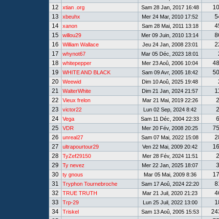
12
1
xtian .org
Sam 28 Jan, 2017 16:48
13
5
xbeuhx
Mer 24 Mar, 2010 17:52
14
4
xanon
Sam 28 Mai, 2011 13:18
15
8
willou29
Mer 09 Juin, 2010 13:14
16
2
William Wallace
Jeu 24 Jan, 2008 23:01
17
whynot67
Mar 05 Déc, 2023 18:01
18
4
whitepepper
Mer 23 Aoû, 2006 10:04
19
5
WHITE AND BLACK
Sam 09 Avr, 2005 18:42
20
Weewid
Dim 10 Aoû, 2025 19:48
21
1
WalterWhite
Dim 21 Jan, 2024 21:57
22
Vieux frelon
Mar 21 Mai, 2019 22:26
23
victor22
Lun 02 Sep, 2024 8:42
24
Vega
Sam 11 Déc, 2004 22:33
25
7
VDR
Mer 20 Fév, 2008 20:25
26
2
unreal27
Sam 07 Mai, 2022 15:08
27
1
ultrapourtour29
Ven 22 Mai, 2009 20:42
28
TyZef29150
Mer 28 Fév, 2024 11:51
29
Ty nevez
Mer 22 Jan, 2025 18:07
30
1
ty gnous
Mar 05 Mai, 2009 8:36
31
8
Tryphon Tournebroche
Sam 17 Aoû, 2024 22:20
32
4
TRUE TRUTH
Mar 21 Juil, 2020 21:23
33
1
Trp-29
Lun 25 Juil, 2022 13:00
34
24
Triskel
Sam 13 Aoû, 2005 15:53