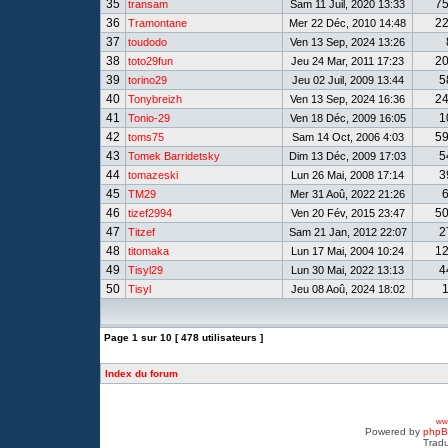
35
7
transam
Sam 11 Juil, 2020 13:33
36
2
Tramontane
Mer 22 Déc, 2010 14:48
37
toudodo
Ven 13 Sep, 2024 13:26
38
2
toto29fun
Jeu 24 Mar, 2011 17:23
39
5
torino29
Jeu 02 Juil, 2009 13:44
40
2
Tonybreizh
Ven 13 Sep, 2024 16:36
41
1
Tonio-29
Ven 18 Déc, 2009 16:05
42
5
toms75
Sam 14 Oct, 2006 4:03
43
5
Tomek Barridetsky
Dim 13 Déc, 2009 17:03
44
3
tomazeski
Lun 26 Mai, 2008 17:14
45
TM29
Mer 31 Aoû, 2022 21:26
46
5
tizef2994
Ven 20 Fév, 2015 23:47
47
2
Titzef
Sam 21 Jan, 2012 22:07
48
1
titomaka
Lun 17 Mai, 2004 10:24
49
4
Tisyl29
Lun 30 Mai, 2022 13:13
50
Tisyl
Jeu 08 Aoû, 2024 18:02
Page
1
sur
10
[ 478 utilisateurs ]
Index du forum
www
Powered by
php
Tradu