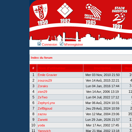
Connexion
M’enregistrer
Index du forum
#
Nom d’utilisateur
Inscription
Mes
1
1
Émile Gravier
Mer 03 Nov, 2010 21:50
2
zouzou29
Ven 14 Aoû, 2015 22:21
3
7
Zoraks
Lun 04 Jan, 2016 17:44
4
1
zion29
Ven 14 Avr, 2006 13:19
5
ZeTwo
Lun 04 Juil, 2022 17:12
6
ZephyrLynx
Mar 06 Aoû, 2024 10:31
7
ZefBigoud
Jeu 29 Aoû, 2024 10:59
8
3
zazou
Ven 12 Mar, 2004 23:06
9
1
Zanetti
Lun 29 Juin, 2026 21:57
10
1
yoda
Mer 17 Avr, 2002 17:45
11
7
Yanovich
Mar 21 Mai, 2002 13:18