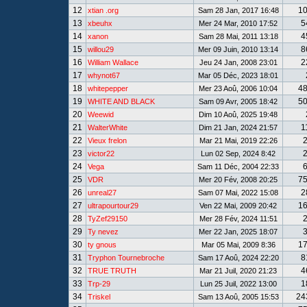
12
1
xtian .org
Sam 28 Jan, 2017 16:48
13
5
xbeuhx
Mer 24 Mar, 2010 17:52
14
4
xanon
Sam 28 Mai, 2011 13:18
15
8
willou29
Mer 09 Juin, 2010 13:14
16
2
William Wallace
Jeu 24 Jan, 2008 23:01
17
whynot67
Mar 05 Déc, 2023 18:01
18
4
whitepepper
Mer 23 Aoû, 2006 10:04
19
5
WHITE AND BLACK
Sam 09 Avr, 2005 18:42
20
Weewid
Dim 10 Aoû, 2025 19:48
21
1
WalterWhite
Dim 21 Jan, 2024 21:57
22
Vieux frelon
Mar 21 Mai, 2019 22:26
23
victor22
Lun 02 Sep, 2024 8:42
24
Vega
Sam 11 Déc, 2004 22:33
25
7
VDR
Mer 20 Fév, 2008 20:25
26
2
unreal27
Sam 07 Mai, 2022 15:08
27
1
ultrapourtour29
Ven 22 Mai, 2009 20:42
28
TyZef29150
Mer 28 Fév, 2024 11:51
29
Ty nevez
Mer 22 Jan, 2025 18:07
30
1
ty gnous
Mar 05 Mai, 2009 8:36
31
8
Tryphon Tournebroche
Sam 17 Aoû, 2024 22:20
32
4
TRUE TRUTH
Mar 21 Juil, 2020 21:23
33
1
Trp-29
Lun 25 Juil, 2022 13:00
34
24
Triskel
Sam 13 Aoû, 2005 15:53