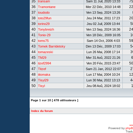
35
7
transam
Sam 11 Juil, 2020 13:33
36
2
Tramontane
Mer 22 Déc, 2010 14:48
37
toudodo
Ven 13 Sep, 2024 13:26
38
2
toto29fun
Jeu 24 Mar, 2011 17:23
39
5
torino29
Jeu 02 Juil, 2009 13:44
40
2
Tonybreizh
Ven 13 Sep, 2024 16:36
41
1
Tonio-29
Ven 18 Déc, 2009 16:05
42
5
toms75
Sam 14 Oct, 2006 4:03
43
5
Tomek Barridetsky
Dim 13 Déc, 2009 17:03
44
3
tomazeski
Lun 26 Mai, 2008 17:14
45
TM29
Mer 31 Aoû, 2022 21:26
46
5
tizef2994
Ven 20 Fév, 2015 23:47
47
2
Titzef
Sam 21 Jan, 2012 22:07
48
1
titomaka
Lun 17 Mai, 2004 10:24
49
4
Tisyl29
Lun 30 Mai, 2022 13:13
50
Tisyl
Jeu 08 Aoû, 2024 18:02
Page
1
sur
10
[ 478 utilisateurs ]
Index du forum
www
Powered by
php
Tradu