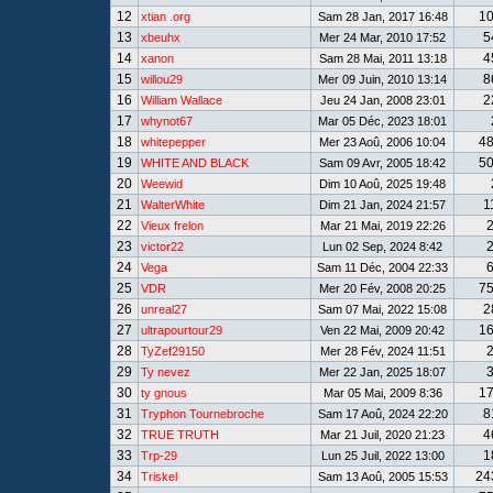
12
1
xtian .org
Sam 28 Jan, 2017 16:48
13
5
xbeuhx
Mer 24 Mar, 2010 17:52
14
4
xanon
Sam 28 Mai, 2011 13:18
15
8
willou29
Mer 09 Juin, 2010 13:14
16
2
William Wallace
Jeu 24 Jan, 2008 23:01
17
whynot67
Mar 05 Déc, 2023 18:01
18
4
whitepepper
Mer 23 Aoû, 2006 10:04
19
5
WHITE AND BLACK
Sam 09 Avr, 2005 18:42
20
Weewid
Dim 10 Aoû, 2025 19:48
21
1
WalterWhite
Dim 21 Jan, 2024 21:57
22
Vieux frelon
Mar 21 Mai, 2019 22:26
23
victor22
Lun 02 Sep, 2024 8:42
24
Vega
Sam 11 Déc, 2004 22:33
25
7
VDR
Mer 20 Fév, 2008 20:25
26
2
unreal27
Sam 07 Mai, 2022 15:08
27
1
ultrapourtour29
Ven 22 Mai, 2009 20:42
28
TyZef29150
Mer 28 Fév, 2024 11:51
29
Ty nevez
Mer 22 Jan, 2025 18:07
30
1
ty gnous
Mar 05 Mai, 2009 8:36
31
8
Tryphon Tournebroche
Sam 17 Aoû, 2024 22:20
32
4
TRUE TRUTH
Mar 21 Juil, 2020 21:23
33
1
Trp-29
Lun 25 Juil, 2022 13:00
34
24
Triskel
Sam 13 Aoû, 2005 15:53