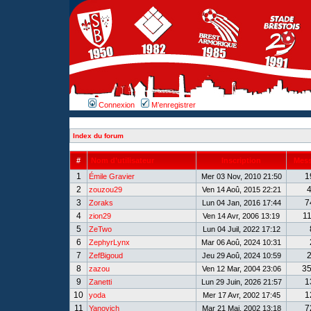
Connexion
M’enregistrer
Index du forum
#
Nom d’utilisateur
Inscription
Mes
1
1
Émile Gravier
Mer 03 Nov, 2010 21:50
2
zouzou29
Ven 14 Aoû, 2015 22:21
3
7
Zoraks
Lun 04 Jan, 2016 17:44
4
1
zion29
Ven 14 Avr, 2006 13:19
5
ZeTwo
Lun 04 Juil, 2022 17:12
6
ZephyrLynx
Mar 06 Aoû, 2024 10:31
7
ZefBigoud
Jeu 29 Aoû, 2024 10:59
8
3
zazou
Ven 12 Mar, 2004 23:06
9
1
Zanetti
Lun 29 Juin, 2026 21:57
10
1
yoda
Mer 17 Avr, 2002 17:45
11
7
Yanovich
Mar 21 Mai, 2002 13:18