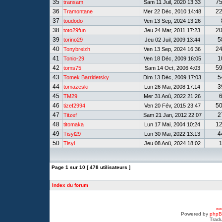
35
7
transam
Sam 11 Juil, 2020 13:33
36
2
Tramontane
Mer 22 Déc, 2010 14:48
37
toudodo
Ven 13 Sep, 2024 13:26
38
2
toto29fun
Jeu 24 Mar, 2011 17:23
39
5
torino29
Jeu 02 Juil, 2009 13:44
40
2
Tonybreizh
Ven 13 Sep, 2024 16:36
41
1
Tonio-29
Ven 18 Déc, 2009 16:05
42
5
toms75
Sam 14 Oct, 2006 4:03
43
5
Tomek Barridetsky
Dim 13 Déc, 2009 17:03
44
3
tomazeski
Lun 26 Mai, 2008 17:14
45
TM29
Mer 31 Aoû, 2022 21:26
46
5
tizef2994
Ven 20 Fév, 2015 23:47
47
2
Titzef
Sam 21 Jan, 2012 22:07
48
1
titomaka
Lun 17 Mai, 2004 10:24
49
4
Tisyl29
Lun 30 Mai, 2022 13:13
50
Tisyl
Jeu 08 Aoû, 2024 18:02
Page
1
sur
10
[ 478 utilisateurs ]
Index du forum
www
Powered by
php
Tradu