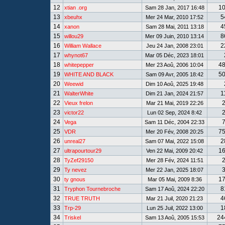
12
1
xtian .org
Sam 28 Jan, 2017 16:48
13
5
xbeuhx
Mer 24 Mar, 2010 17:52
14
4
xanon
Sam 28 Mai, 2011 13:18
15
8
willou29
Mer 09 Juin, 2010 13:14
16
2
William Wallace
Jeu 24 Jan, 2008 23:01
17
whynot67
Mar 05 Déc, 2023 18:01
18
4
whitepepper
Mer 23 Aoû, 2006 10:04
19
5
WHITE AND BLACK
Sam 09 Avr, 2005 18:42
20
Weewid
Dim 10 Aoû, 2025 19:48
21
1
WalterWhite
Dim 21 Jan, 2024 21:57
22
Vieux frelon
Mar 21 Mai, 2019 22:26
23
victor22
Lun 02 Sep, 2024 8:42
24
Vega
Sam 11 Déc, 2004 22:33
25
7
VDR
Mer 20 Fév, 2008 20:25
26
2
unreal27
Sam 07 Mai, 2022 15:08
27
1
ultrapourtour29
Ven 22 Mai, 2009 20:42
28
TyZef29150
Mer 28 Fév, 2024 11:51
29
Ty nevez
Mer 22 Jan, 2025 18:07
30
1
ty gnous
Mar 05 Mai, 2009 8:36
31
8
Tryphon Tournebroche
Sam 17 Aoû, 2024 22:20
32
4
TRUE TRUTH
Mar 21 Juil, 2020 21:23
33
1
Trp-29
Lun 25 Juil, 2022 13:00
34
24
Triskel
Sam 13 Aoû, 2005 15:53