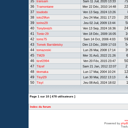
35
7
transam
Sam 11 Juil, 2020 13:33
36
2
Tramontane
Mer 22 Déc, 2010 14:48
37
toudodo
Ven 13 Sep, 2024 13:26
38
2
toto29fun
Jeu 24 Mar, 2011 17:23
39
5
torino29
Jeu 02 Juil, 2009 13:44
40
2
Tonybreizh
Ven 13 Sep, 2024 16:36
41
1
Tonio-29
Ven 18 Déc, 2009 16:05
42
5
toms75
Sam 14 Oct, 2006 4:03
43
5
Tomek Barridetsky
Dim 13 Déc, 2009 17:03
44
3
tomazeski
Lun 26 Mai, 2008 17:14
45
TM29
Mer 31 Aoû, 2022 21:26
46
5
tizef2994
Ven 20 Fév, 2015 23:47
47
2
Titzef
Sam 21 Jan, 2012 22:07
48
1
titomaka
Lun 17 Mai, 2004 10:24
49
4
Tisyl29
Lun 30 Mai, 2022 13:13
50
Tisyl
Jeu 08 Aoû, 2024 18:02
Page
1
sur
10
[ 478 utilisateurs ]
Index du forum
www
Powered by
php
Tradu