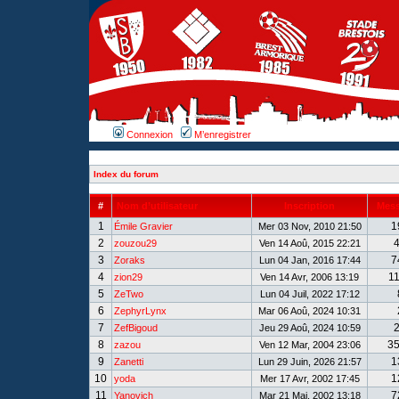
Connexion
M’enregistrer
Index du forum
#
Nom d’utilisateur
Inscription
Mes
1
1
Émile Gravier
Mer 03 Nov, 2010 21:50
2
zouzou29
Ven 14 Aoû, 2015 22:21
3
7
Zoraks
Lun 04 Jan, 2016 17:44
4
1
zion29
Ven 14 Avr, 2006 13:19
5
ZeTwo
Lun 04 Juil, 2022 17:12
6
ZephyrLynx
Mar 06 Aoû, 2024 10:31
7
ZefBigoud
Jeu 29 Aoû, 2024 10:59
8
3
zazou
Ven 12 Mar, 2004 23:06
9
1
Zanetti
Lun 29 Juin, 2026 21:57
10
1
yoda
Mer 17 Avr, 2002 17:45
11
7
Yanovich
Mar 21 Mai, 2002 13:18