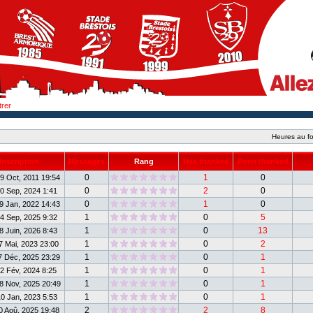
trer
Heures au fo
Inscription
Messages
Rang
Has thanked
Been thanked
0
1
0
 Oct, 2011 19:54
0
2
0
0 Sep, 2024 1:41
0
1
0
 Jan, 2022 14:43
1
0
5
4 Sep, 2025 9:32
1
0
13
8 Juin, 2026 8:43
1
0
2
 Mai, 2023 23:00
1
0
1
 Déc, 2025 23:29
1
0
1
2 Fév, 2024 8:25
1
0
1
 Nov, 2025 20:49
1
0
1
0 Jan, 2023 5:53
2
2
8
 Aoû, 2025 19:48