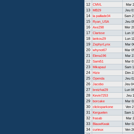
12
CMVL
Mar 2
13
MB29
Jeu 01
14
la paillade34
Sam 23
15
Ryan_USA
Jeu 05
16
Axe298
Mer 20
17
Clarisse
Lun 19
18
lankou29
Lun 11
19
ZephyrLynx
Mar 06
20
whynot67
Mar 05
21
Elena196
Mar 23
22
Sami51
Mar 01
23
Mikapaul
Sam 11
24
Hiziv
Dim 22
25
Openda
Jeu 02
26
Jacobo
Jeu 04
27
breizhat29
Lun 06
28
Kevin7253
Jeu 1
29
borcake
Mar 02
30
clicksparkone
Ven 2
31
Kerguelen
Sam 18
32
frasab
Mar 2
33
BlauwKwak
Mer 02
34
curieux
Ven 26