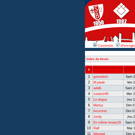
Connexion
M’enregis
Index du forum
#
Nom d’utilisateur
1
guenobzh
Sam 29
2
M.paule
Ven 2
3
adelb
Sam 29
4
couture49
Mer 2
5
Le dogue
Jeu 1
6
Merluz
Dim 07
7
herovtret
Dim 07
8
Jordy
Jeu 2
9
En même temps29
Sam 08
10
Ralf
Mar 1
11
Weewid
Dim 10