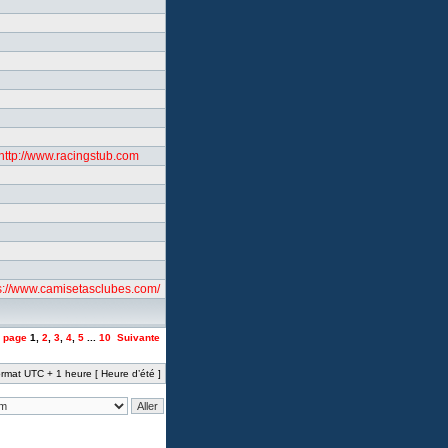
http://www.racingstub.com
s://www.camisetasclubes.com/
a page
1
,
2
,
3
,
4
,
5
...
10
Suivante
rmat UTC + 1 heure [ Heure d’été ]