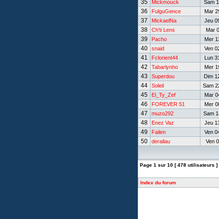
35
Mickmouck
Sam 18
36
FulguGence
Mar 29
37
MickaelNa
Jeu 09
38
Ch'ti Lens
Mar 0
39
Pacho
Mer 13
40
snaid
Ven 02
41
Fclorient44
Lun 31
42
Tabarlynho
Mer 19
43
Superdou
Dim 12
44
Soleil
Sam 22
45
El_Ty_Zef
Mar 04
46
FOREVER 51
Mer 08
47
muzo292
Sam 14
48
Enez Vaz
Jeu 13
49
Failen
Ven 04
50
derailau
Ven 0
Page
1
sur
10
[ 478 utilisateurs ]
Index du forum