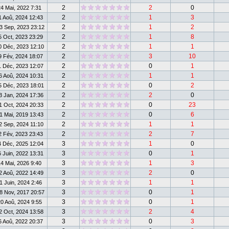
2
2
0
4 Mai, 2022 7:31
2
1
3
 Aoû, 2024 12:43
2
1
2
 Sep, 2023 23:12
2
1
8
 Oct, 2023 23:29
2
1
1
 Déc, 2023 12:10
2
3
10
 Fév, 2024 18:07
2
0
1
 Déc, 2023 12:07
2
1
1
 Aoû, 2024 10:31
2
0
2
 Déc, 2023 18:01
2
2
0
 Jan, 2024 17:36
2
0
23
 Oct, 2024 20:33
2
0
6
 Mai, 2019 13:43
2
1
1
 Sep, 2024 11:10
2
2
7
 Fév, 2023 23:43
3
1
0
 Déc, 2025 12:04
3
0
1
 Juin, 2022 13:31
3
1
3
4 Mai, 2026 9:40
3
2
0
 Aoû, 2022 14:49
3
1
1
1 Juin, 2024 2:46
3
0
1
 Nov, 2017 20:57
3
0
1
0 Aoû, 2024 9:55
3
2
4
 Oct, 2024 13:58
3
0
3
 Aoû, 2022 20:37