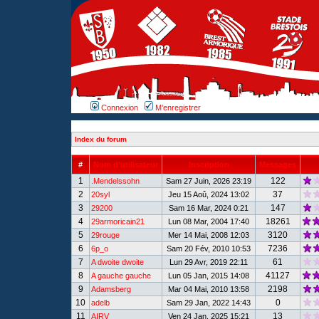
Connexion
M’enregistrer
Index du forum
#
Nom d’utilisateur
Inscription
Messages
1
122
.Mendelssohn
Sam 27 Juin, 2026 23:19
2
37
20syl
Jeu 15 Aoû, 2024 13:02
3
147
29200
Sam 16 Mar, 2024 0:21
4
18261
29armoricain21
Lun 08 Mar, 2004 17:40
5
3120
29rouge
Mer 14 Mai, 2008 12:03
6
7236
6p_o
Sam 20 Fév, 2010 10:53
7
61
A dwoite dwoite
Lun 29 Avr, 2019 22:11
8
41127
A gauche gauche
Lun 05 Jan, 2015 14:08
9
2198
Adamsberg
Mar 04 Mai, 2010 13:58
10
0
adelb
Sam 29 Jan, 2022 14:43
11
13
AIRV
Ven 24 Jan, 2025 15:21