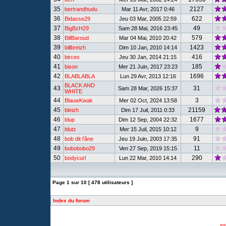
35
2127
bertrandhudu
Mar 11 Avr, 2017 0:46
36
622
Bidasse29
Jeu 03 Mar, 2005 22:59
37
49
BigBzH29
Sam 28 Mai, 2016 23:45
38
579
BillBaroud
Mar 04 Mai, 2010 20:42
39
1423
billbreizh
Dim 10 Jan, 2010 14:14
40
416
birces
Jeu 30 Jan, 2014 21:15
41
185
bison
Mer 21 Juin, 2017 23:23
42
1696
BLABLABLA
Lun 29 Avr, 2013 12:16
BLACK AND
43
31
Sam 28 Mar, 2026 15:37
WHITE
44
3
BlauwKwak
Mer 02 Oct, 2024 13:58
45
21159
bleizh
Dim 17 Juil, 2011 0:33
46
1677
blup
Dim 12 Sep, 2004 22:32
47
9
blutz
Mer 15 Juil, 2015 10:12
48
91
bob dit l'âne
Jeu 19 Juin, 2003 17:35
49
11
bobobobo29
Ven 27 Sep, 2019 15:15
50
290
bodycurl
Lun 22 Mar, 2010 14:14
Page
1
sur
10
[ 478 utilisateurs ]
Index du forum
www