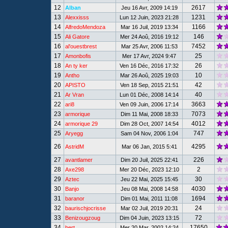
12
2617
Alban
Jeu 16 Avr, 2009 14:19
13
1231
Alexxisss
Lun 12 Juin, 2023 21:28
14
1166
AlfredoMendoza
Mar 16 Juil, 2019 13:34
15
146
Ali Gatore
Mer 24 Aoû, 2016 19:12
16
7452
al'ouestbrest
Mar 25 Avr, 2006 11:53
17
25
Amonbofis
Mer 17 Avr, 2024 9:47
18
26
An ty ker
Ven 16 Déc, 2016 17:32
19
10
Antho
Mar 26 Aoû, 2025 19:03
20
42
APISTO
Ven 18 Sep, 2015 21:51
21
40
Ar Vran
Lun 01 Déc, 2008 14:14
22
3663
ari8
Ven 09 Juin, 2006 17:14
23
7073
armorique
Dim 11 Mai, 2008 18:33
24
4012
armorique 29
Dim 28 Oct, 2007 14:54
25
747
Aryegg
Sam 04 Nov, 2006 1:04
26
4295
AstridM
Mar 06 Jan, 2015 5:41
27
226
avantlamer
Dim 20 Juil, 2025 22:41
28
2
Axe298
Mer 20 Déc, 2023 12:10
29
30
Aztec
Jeu 22 Mai, 2025 15:45
30
4030
Banjo
Jeu 08 Mai, 2008 14:58
31
1694
baranor
Dim 01 Mai, 2011 11:08
32
24
baurischjocrisse
Mar 02 Juil, 2019 20:31
33
72
Benizougzoug
Dim 04 Juin, 2023 13:15
34
17650
bert
Mer 20 Mar, 2002 14:24