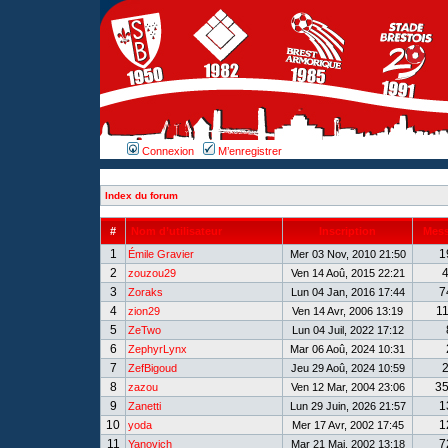
Connexion
M’enregistrer
Index du forum
#
Nom d’utilisateur
Inscription
Mes
1
1
Émile Gravier
Mer 03 Nov, 2010 21:50
2
zouzou29
Ven 14 Aoû, 2015 22:21
3
7
Zoraks
Lun 04 Jan, 2016 17:44
4
1
zion29
Ven 14 Avr, 2006 13:19
5
ZeTwo
Lun 04 Juil, 2022 17:12
6
ZephyrLynx
Mar 06 Aoû, 2024 10:31
7
ZefBigoud
Jeu 29 Aoû, 2024 10:59
8
3
zazou
Ven 12 Mar, 2004 23:06
9
1
Zanetti
Lun 29 Juin, 2026 21:57
10
1
yoda
Mer 17 Avr, 2002 17:45
11
7
Yanovich
Mar 21 Mai, 2002 13:18