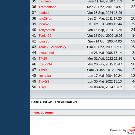
35
7
transam
Sam 11 Juil, 2020 13:33
36
2
Tramontane
Mer 22 Déc, 2010 14:48
37
toudodo
Ven 13 Sep, 2024 13:26
38
2
toto29fun
Jeu 24 Mar, 2011 17:23
39
5
torino29
Jeu 02 Juil, 2009 13:44
40
2
Tonybreizh
Ven 13 Sep, 2024 16:36
41
1
Tonio-29
Ven 18 Déc, 2009 16:05
42
5
toms75
Sam 14 Oct, 2006 4:03
43
5
Tomek Barridetsky
Dim 13 Déc, 2009 17:03
44
3
tomazeski
Lun 26 Mai, 2008 17:14
45
TM29
Mer 31 Aoû, 2022 21:26
46
5
tizef2994
Ven 20 Fév, 2015 23:47
47
2
Titzef
Sam 21 Jan, 2012 22:07
48
1
titomaka
Lun 17 Mai, 2004 10:24
49
4
Tisyl29
Lun 30 Mai, 2022 13:13
50
Tisyl
Jeu 08 Aoû, 2024 18:02
Page
1
sur
10
[ 478 utilisateurs ]
Index du forum
www
Powered by
php
Tradu