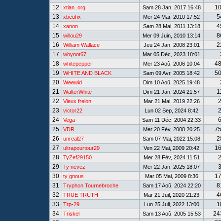
12
1
xtian .org
Sam 28 Jan, 2017 16:48
13
5
xbeuhx
Mer 24 Mar, 2010 17:52
14
4
xanon
Sam 28 Mai, 2011 13:18
15
8
willou29
Mer 09 Juin, 2010 13:14
16
2
William Wallace
Jeu 24 Jan, 2008 23:01
17
whynot67
Mar 05 Déc, 2023 18:01
18
4
whitepepper
Mer 23 Aoû, 2006 10:04
19
5
WHITE AND BLACK
Sam 09 Avr, 2005 18:42
20
Weewid
Dim 10 Aoû, 2025 19:48
21
1
WalterWhite
Dim 21 Jan, 2024 21:57
22
Vieux frelon
Mar 21 Mai, 2019 22:26
23
victor22
Lun 02 Sep, 2024 8:42
24
Vega
Sam 11 Déc, 2004 22:33
25
7
VDR
Mer 20 Fév, 2008 20:25
26
2
unreal27
Sam 07 Mai, 2022 15:08
27
1
ultrapourtour29
Ven 22 Mai, 2009 20:42
28
TyZef29150
Mer 28 Fév, 2024 11:51
29
Ty nevez
Mer 22 Jan, 2025 18:07
30
1
ty gnous
Mar 05 Mai, 2009 8:36
31
8
Tryphon Tournebroche
Sam 17 Aoû, 2024 22:20
32
4
TRUE TRUTH
Mar 21 Juil, 2020 21:23
33
1
Trp-29
Lun 25 Juil, 2022 13:00
34
24
Triskel
Sam 13 Aoû, 2005 15:53