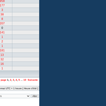
958
177
3
38
8
207
0
141
1
2
1
181
13
32
16
1
a page
1
,
2
,
3
,
4
,
5
...
10
Suivante
rmat UTC + 1 heure [ Heure d’été ]