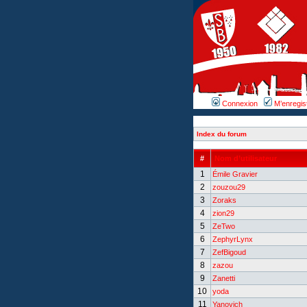
Connexion
M’enregis
Index du forum
#
Nom d’utilisateur
1
Émile Gravier
2
zouzou29
3
Zoraks
4
zion29
5
ZeTwo
6
ZephyrLynx
7
ZefBigoud
8
zazou
9
Zanetti
10
yoda
11
Yanovich