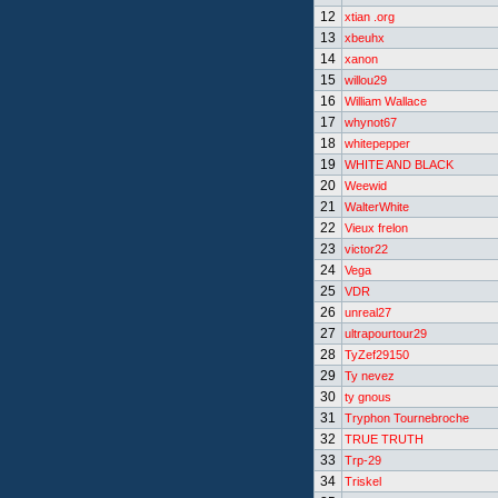
12
xtian .org
13
xbeuhx
14
xanon
15
willou29
16
William Wallace
17
whynot67
18
whitepepper
19
WHITE AND BLACK
20
Weewid
21
WalterWhite
22
Vieux frelon
23
victor22
24
Vega
25
VDR
26
unreal27
27
ultrapourtour29
28
TyZef29150
29
Ty nevez
30
ty gnous
31
Tryphon Tournebroche
32
TRUE TRUTH
33
Trp-29
34
Triskel