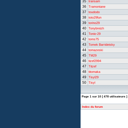
35
transam
36
Tramontane
37
toudodo
38
toto29fun
39
torino29
40
Tonybreizh
41
Tonio-29
42
toms75
43
Tomek Barridetsky
44
tomazeski
45
TM29
46
tizef2994
47
Titzef
48
titomaka
49
Tisyl29
50
Tisyl
Page
1
sur
10
[ 478 utilisateurs ]
Index du forum