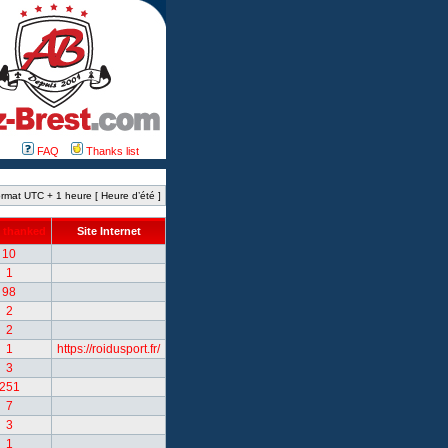
FAQ
Thanks list
rmat UTC + 1 heure [ Heure d’été ]
 thanked
Site Internet
10
1
98
2
2
1
https://roidusport.fr/
3
251
7
3
1