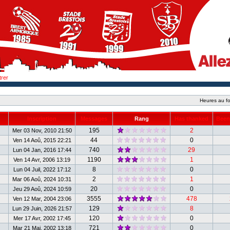
trer
Heures au fo
Inscription
Messages
Rang
Has thanked
Been
195
2
Mer 03 Nov, 2010 21:50
44
0
Ven 14 Aoû, 2015 22:21
740
29
Lun 04 Jan, 2016 17:44
1190
1
Ven 14 Avr, 2006 13:19
8
0
Lun 04 Juil, 2022 17:12
2
1
Mar 06 Aoû, 2024 10:31
20
0
Jeu 29 Aoû, 2024 10:59
3555
478
Ven 12 Mar, 2004 23:06
129
8
Lun 29 Juin, 2026 21:57
120
0
Mer 17 Avr, 2002 17:45
721
0
Mar 21 Mai, 2002 13:18