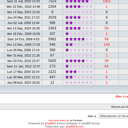
7523
1802
Sam 11 Juil, 2020 13:33
2264
1
Mer 22 Déc, 2010 14:48
8
0
Ven 13 Sep, 2024 13:26
2029
0
Jeu 24 Mar, 2011 17:23
586
0
Jeu 02 Juil, 2009 13:44
2463
59
Ven 13 Sep, 2024 16:36
107
1
Ven 18 Déc, 2009 16:05
5982
98
Sam 14 Oct, 2006 4:03
540
140
Dim 13 Déc, 2009 17:03
390
0
Lun 26 Mai, 2008 17:14
67
1
Mer 31 Aoû, 2022 21:26
5005
39
Ven 20 Fév, 2015 23:47
273
64
Sam 21 Jan, 2012 22:07
1221
1
Lun 17 Mai, 2004 10:24
447
6
Lun 30 Mai, 2022 13:13
12
1
Jeu 08 Aoû, 2024 18:02
Aller à l
Heures au fo
Aller à:
www.allez-brest.com
on Facebook
Powered by
phpBB
® Forum Software © phpBB Group
Traduction par:
phpBB-fr.com