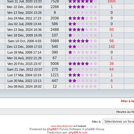
7528
1805
Sam 11 Juil, 2020 13:33
2266
1
Mer 22 Déc, 2010 14:48
8
0
Ven 13 Sep, 2024 13:26
2036
0
Jeu 24 Mar, 2011 17:23
586
0
Jeu 02 Juil, 2009 13:44
2488
60
Ven 13 Sep, 2024 16:36
107
1
Ven 18 Déc, 2009 16:05
5989
98
Sam 14 Oct, 2006 4:03
540
142
Dim 13 Déc, 2009 17:03
390
0
Lun 26 Mai, 2008 17:14
67
1
Mer 31 Aoû, 2022 21:26
5006
39
Ven 20 Fév, 2015 23:47
275
64
Sam 21 Jan, 2012 22:07
1221
1
Lun 17 Mai, 2004 10:24
447
6
Lun 30 Mai, 2022 13:13
12
1
Jeu 08 Aoû, 2024 18:02
Aller à l
Heures au fo
Aller à:
www.allez-brest.com
on Facebook
Powered by
phpBB
® Forum Software © phpBB Group
Traduction par:
phpBB-fr.com