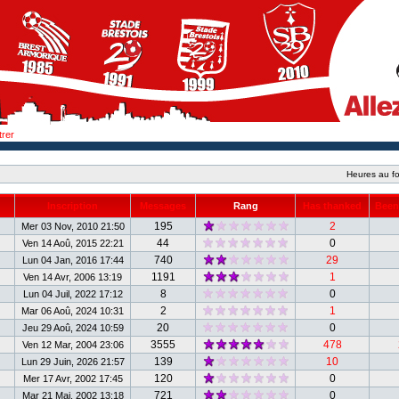
trer
Heures au fo
Inscription
Messages
Rang
Has thanked
Been
195
2
Mer 03 Nov, 2010 21:50
44
0
Ven 14 Aoû, 2015 22:21
740
29
Lun 04 Jan, 2016 17:44
1191
1
Ven 14 Avr, 2006 13:19
8
0
Lun 04 Juil, 2022 17:12
2
1
Mar 06 Aoû, 2024 10:31
20
0
Jeu 29 Aoû, 2024 10:59
3555
478
Ven 12 Mar, 2004 23:06
139
10
Lun 29 Juin, 2026 21:57
120
0
Mer 17 Avr, 2002 17:45
721
0
Mar 21 Mai, 2002 13:18