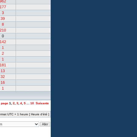
962
177
3
39
8
210
0
142
1
2
1
181
13
32
16
1
a page
1
,
2
,
3
,
4
,
5
...
10
Suivante
rmat UTC + 1 heure [ Heure d’été ]