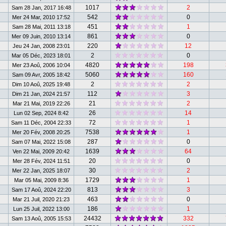
1017
2
Sam 28 Jan, 2017 16:48
542
0
Mer 24 Mar, 2010 17:52
451
1
Sam 28 Mai, 2011 13:18
861
0
Mer 09 Juin, 2010 13:14
220
12
Jeu 24 Jan, 2008 23:01
2
0
Mar 05 Déc, 2023 18:01
4820
198
Mer 23 Aoû, 2006 10:04
5060
160
Sam 09 Avr, 2005 18:42
2
2
Dim 10 Aoû, 2025 19:48
112
3
Dim 21 Jan, 2024 21:57
21
2
Mar 21 Mai, 2019 22:26
26
14
Lun 02 Sep, 2024 8:42
72
1
Sam 11 Déc, 2004 22:33
7538
1
Mer 20 Fév, 2008 20:25
287
0
Sam 07 Mai, 2022 15:08
1639
64
Ven 22 Mai, 2009 20:42
20
0
Mer 28 Fév, 2024 11:51
30
2
Mer 22 Jan, 2025 18:07
1729
1
Mar 05 Mai, 2009 8:36
813
3
Sam 17 Aoû, 2024 22:20
463
0
Mar 21 Juil, 2020 21:23
186
1
Lun 25 Juil, 2022 13:00
24432
332
Sam 13 Aoû, 2005 15:53