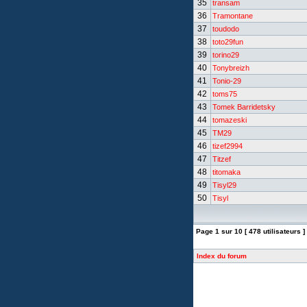
35
transam
36
Tramontane
37
toudodo
38
toto29fun
39
torino29
40
Tonybreizh
41
Tonio-29
42
toms75
43
Tomek Barridetsky
44
tomazeski
45
TM29
46
tizef2994
47
Titzef
48
titomaka
49
Tisyl29
50
Tisyl
Page
1
sur
10
[ 478 utilisateurs ]
Index du forum