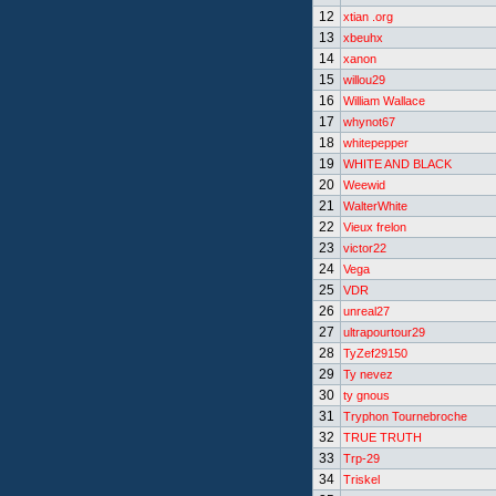
12
xtian .org
13
xbeuhx
14
xanon
15
willou29
16
William Wallace
17
whynot67
18
whitepepper
19
WHITE AND BLACK
20
Weewid
21
WalterWhite
22
Vieux frelon
23
victor22
24
Vega
25
VDR
26
unreal27
27
ultrapourtour29
28
TyZef29150
29
Ty nevez
30
ty gnous
31
Tryphon Tournebroche
32
TRUE TRUTH
33
Trp-29
34
Triskel