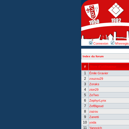
Connexion
M’enregis
Index du forum
#
Nom d’utilisateur
1
Émile Gravier
2
zouzou29
3
Zoraks
4
zion29
5
ZeTwo
6
ZephyrLynx
7
ZefBigoud
8
zazou
9
Zanetti
10
yoda
11
Yanovich