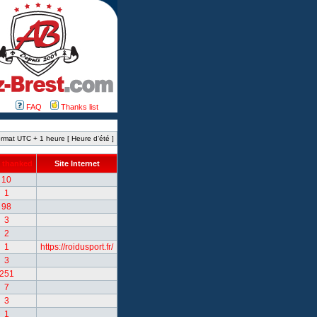
FAQ
Thanks list
rmat UTC + 1 heure [ Heure d’été ]
 thanked
Site Internet
10
1
98
3
2
1
https://roidusport.fr/
3
251
7
3
1