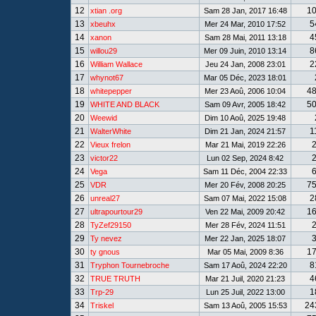
12
1
xtian .org
Sam 28 Jan, 2017 16:48
13
5
xbeuhx
Mer 24 Mar, 2010 17:52
14
4
xanon
Sam 28 Mai, 2011 13:18
15
8
willou29
Mer 09 Juin, 2010 13:14
16
2
William Wallace
Jeu 24 Jan, 2008 23:01
17
whynot67
Mar 05 Déc, 2023 18:01
18
4
whitepepper
Mer 23 Aoû, 2006 10:04
19
5
WHITE AND BLACK
Sam 09 Avr, 2005 18:42
20
Weewid
Dim 10 Aoû, 2025 19:48
21
1
WalterWhite
Dim 21 Jan, 2024 21:57
22
Vieux frelon
Mar 21 Mai, 2019 22:26
23
victor22
Lun 02 Sep, 2024 8:42
24
Vega
Sam 11 Déc, 2004 22:33
25
7
VDR
Mer 20 Fév, 2008 20:25
26
2
unreal27
Sam 07 Mai, 2022 15:08
27
1
ultrapourtour29
Ven 22 Mai, 2009 20:42
28
TyZef29150
Mer 28 Fév, 2024 11:51
29
Ty nevez
Mer 22 Jan, 2025 18:07
30
1
ty gnous
Mar 05 Mai, 2009 8:36
31
8
Tryphon Tournebroche
Sam 17 Aoû, 2024 22:20
32
4
TRUE TRUTH
Mar 21 Juil, 2020 21:23
33
1
Trp-29
Lun 25 Juil, 2022 13:00
34
24
Triskel
Sam 13 Aoû, 2005 15:53