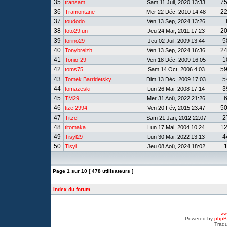
35
7
transam
Sam 11 Juil, 2020 13:33
36
2
Tramontane
Mer 22 Déc, 2010 14:48
37
toudodo
Ven 13 Sep, 2024 13:26
38
2
toto29fun
Jeu 24 Mar, 2011 17:23
39
5
torino29
Jeu 02 Juil, 2009 13:44
40
2
Tonybreizh
Ven 13 Sep, 2024 16:36
41
1
Tonio-29
Ven 18 Déc, 2009 16:05
42
5
toms75
Sam 14 Oct, 2006 4:03
43
5
Tomek Barridetsky
Dim 13 Déc, 2009 17:03
44
3
tomazeski
Lun 26 Mai, 2008 17:14
45
TM29
Mer 31 Aoû, 2022 21:26
46
5
tizef2994
Ven 20 Fév, 2015 23:47
47
2
Titzef
Sam 21 Jan, 2012 22:07
48
1
titomaka
Lun 17 Mai, 2004 10:24
49
4
Tisyl29
Lun 30 Mai, 2022 13:13
50
Tisyl
Jeu 08 Aoû, 2024 18:02
Page
1
sur
10
[ 478 utilisateurs ]
Index du forum
www
Powered by
php
Tradu