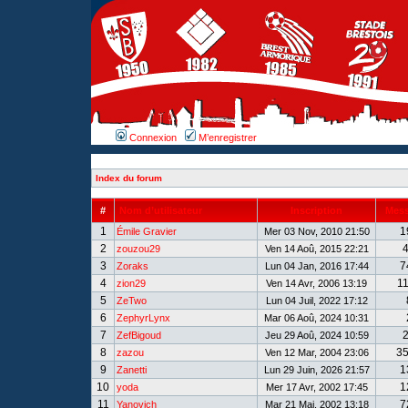
Connexion
M’enregistrer
Index du forum
#
Nom d’utilisateur
Inscription
Mes
1
1
Émile Gravier
Mer 03 Nov, 2010 21:50
2
zouzou29
Ven 14 Aoû, 2015 22:21
3
7
Zoraks
Lun 04 Jan, 2016 17:44
4
1
zion29
Ven 14 Avr, 2006 13:19
5
ZeTwo
Lun 04 Juil, 2022 17:12
6
ZephyrLynx
Mar 06 Aoû, 2024 10:31
7
ZefBigoud
Jeu 29 Aoû, 2024 10:59
8
3
zazou
Ven 12 Mar, 2004 23:06
9
1
Zanetti
Lun 29 Juin, 2026 21:57
10
1
yoda
Mer 17 Avr, 2002 17:45
11
7
Yanovich
Mar 21 Mai, 2002 13:18