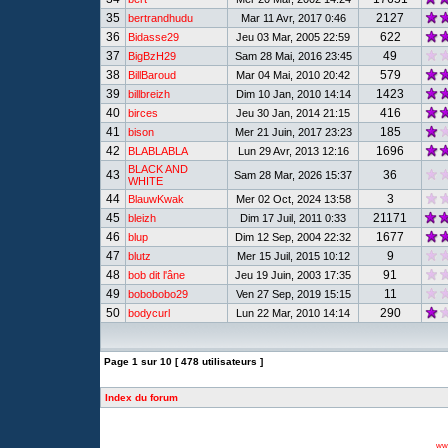
35
2127
bertrandhudu
Mar 11 Avr, 2017 0:46
36
622
Bidasse29
Jeu 03 Mar, 2005 22:59
37
49
BigBzH29
Sam 28 Mai, 2016 23:45
38
579
BillBaroud
Mar 04 Mai, 2010 20:42
39
1423
billbreizh
Dim 10 Jan, 2010 14:14
40
416
birces
Jeu 30 Jan, 2014 21:15
41
185
bison
Mer 21 Juin, 2017 23:23
42
1696
BLABLABLA
Lun 29 Avr, 2013 12:16
BLACK AND
43
36
Sam 28 Mar, 2026 15:37
WHITE
44
3
BlauwKwak
Mer 02 Oct, 2024 13:58
45
21171
bleizh
Dim 17 Juil, 2011 0:33
46
1677
blup
Dim 12 Sep, 2004 22:32
47
9
blutz
Mer 15 Juil, 2015 10:12
48
91
bob dit l'âne
Jeu 19 Juin, 2003 17:35
49
11
bobobobo29
Ven 27 Sep, 2019 15:15
50
290
bodycurl
Lun 22 Mar, 2010 14:14
Page
1
sur
10
[ 478 utilisateurs ]
Index du forum
www