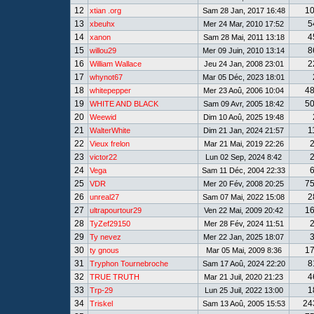
12
1
xtian .org
Sam 28 Jan, 2017 16:48
13
5
xbeuhx
Mer 24 Mar, 2010 17:52
14
4
xanon
Sam 28 Mai, 2011 13:18
15
8
willou29
Mer 09 Juin, 2010 13:14
16
2
William Wallace
Jeu 24 Jan, 2008 23:01
17
whynot67
Mar 05 Déc, 2023 18:01
18
4
whitepepper
Mer 23 Aoû, 2006 10:04
19
5
WHITE AND BLACK
Sam 09 Avr, 2005 18:42
20
Weewid
Dim 10 Aoû, 2025 19:48
21
1
WalterWhite
Dim 21 Jan, 2024 21:57
22
Vieux frelon
Mar 21 Mai, 2019 22:26
23
victor22
Lun 02 Sep, 2024 8:42
24
Vega
Sam 11 Déc, 2004 22:33
25
7
VDR
Mer 20 Fév, 2008 20:25
26
2
unreal27
Sam 07 Mai, 2022 15:08
27
1
ultrapourtour29
Ven 22 Mai, 2009 20:42
28
TyZef29150
Mer 28 Fév, 2024 11:51
29
Ty nevez
Mer 22 Jan, 2025 18:07
30
1
ty gnous
Mar 05 Mai, 2009 8:36
31
8
Tryphon Tournebroche
Sam 17 Aoû, 2024 22:20
32
4
TRUE TRUTH
Mar 21 Juil, 2020 21:23
33
1
Trp-29
Lun 25 Juil, 2022 13:00
34
24
Triskel
Sam 13 Aoû, 2005 15:53