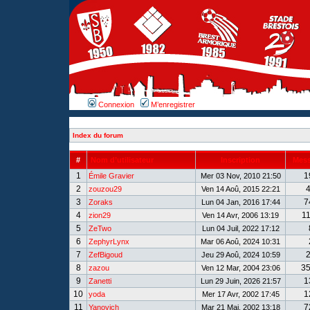
Connexion
M’enregistrer
Index du forum
#
Nom d’utilisateur
Inscription
Mes
1
1
Émile Gravier
Mer 03 Nov, 2010 21:50
2
zouzou29
Ven 14 Aoû, 2015 22:21
3
7
Zoraks
Lun 04 Jan, 2016 17:44
4
1
zion29
Ven 14 Avr, 2006 13:19
5
ZeTwo
Lun 04 Juil, 2022 17:12
6
ZephyrLynx
Mar 06 Aoû, 2024 10:31
7
ZefBigoud
Jeu 29 Aoû, 2024 10:59
8
3
zazou
Ven 12 Mar, 2004 23:06
9
1
Zanetti
Lun 29 Juin, 2026 21:57
10
1
yoda
Mer 17 Avr, 2002 17:45
11
7
Yanovich
Mar 21 Mai, 2002 13:18