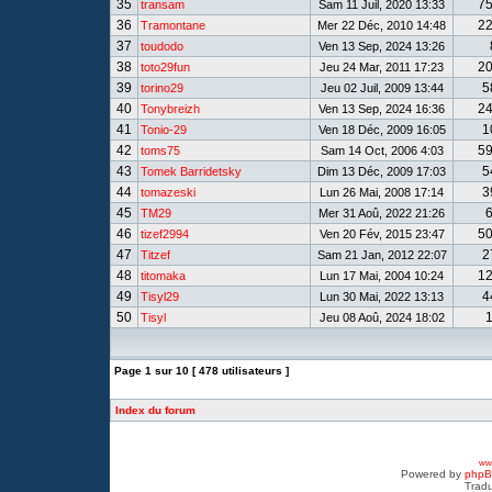
35
7
transam
Sam 11 Juil, 2020 13:33
36
2
Tramontane
Mer 22 Déc, 2010 14:48
37
toudodo
Ven 13 Sep, 2024 13:26
38
2
toto29fun
Jeu 24 Mar, 2011 17:23
39
5
torino29
Jeu 02 Juil, 2009 13:44
40
2
Tonybreizh
Ven 13 Sep, 2024 16:36
41
1
Tonio-29
Ven 18 Déc, 2009 16:05
42
5
toms75
Sam 14 Oct, 2006 4:03
43
5
Tomek Barridetsky
Dim 13 Déc, 2009 17:03
44
3
tomazeski
Lun 26 Mai, 2008 17:14
45
TM29
Mer 31 Aoû, 2022 21:26
46
5
tizef2994
Ven 20 Fév, 2015 23:47
47
2
Titzef
Sam 21 Jan, 2012 22:07
48
1
titomaka
Lun 17 Mai, 2004 10:24
49
4
Tisyl29
Lun 30 Mai, 2022 13:13
50
Tisyl
Jeu 08 Aoû, 2024 18:02
Page
1
sur
10
[ 478 utilisateurs ]
Index du forum
www
Powered by
php
Tradu