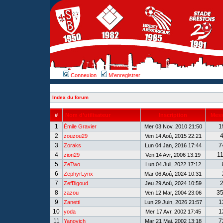
Connexion
M’enregistrer
Index du forum
#
Nom d’utilisateur
Inscription
Mes
1
1
Émile Gravier
Mer 03 Nov, 2010 21:50
2
zouzou29
Ven 14 Aoû, 2015 22:21
3
7
Zoraks
Lun 04 Jan, 2016 17:44
4
1
zion29
Ven 14 Avr, 2006 13:19
5
ZeTwo
Lun 04 Juil, 2022 17:12
6
ZephyrLynx
Mar 06 Aoû, 2024 10:31
7
ZefBigoud
Jeu 29 Aoû, 2024 10:59
8
3
zazou
Ven 12 Mar, 2004 23:06
9
1
Zanetti
Lun 29 Juin, 2026 21:57
10
1
yoda
Mer 17 Avr, 2002 17:45
11
7
Yanovich
Mar 21 Mai, 2002 13:18