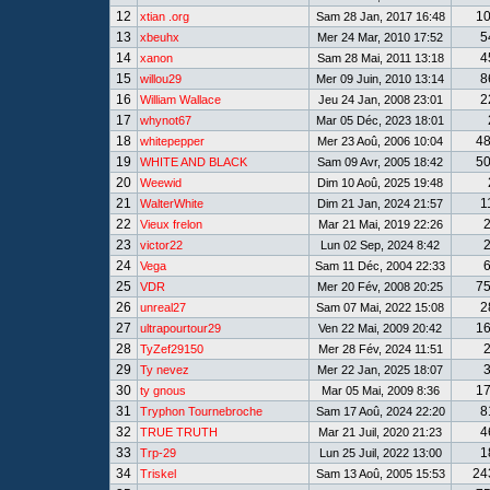
12
1
xtian .org
Sam 28 Jan, 2017 16:48
13
5
xbeuhx
Mer 24 Mar, 2010 17:52
14
4
xanon
Sam 28 Mai, 2011 13:18
15
8
willou29
Mer 09 Juin, 2010 13:14
16
2
William Wallace
Jeu 24 Jan, 2008 23:01
17
whynot67
Mar 05 Déc, 2023 18:01
18
4
whitepepper
Mer 23 Aoû, 2006 10:04
19
5
WHITE AND BLACK
Sam 09 Avr, 2005 18:42
20
Weewid
Dim 10 Aoû, 2025 19:48
21
1
WalterWhite
Dim 21 Jan, 2024 21:57
22
Vieux frelon
Mar 21 Mai, 2019 22:26
23
victor22
Lun 02 Sep, 2024 8:42
24
Vega
Sam 11 Déc, 2004 22:33
25
7
VDR
Mer 20 Fév, 2008 20:25
26
2
unreal27
Sam 07 Mai, 2022 15:08
27
1
ultrapourtour29
Ven 22 Mai, 2009 20:42
28
TyZef29150
Mer 28 Fév, 2024 11:51
29
Ty nevez
Mer 22 Jan, 2025 18:07
30
1
ty gnous
Mar 05 Mai, 2009 8:36
31
8
Tryphon Tournebroche
Sam 17 Aoû, 2024 22:20
32
4
TRUE TRUTH
Mar 21 Juil, 2020 21:23
33
1
Trp-29
Lun 25 Juil, 2022 13:00
34
24
Triskel
Sam 13 Aoû, 2005 15:53