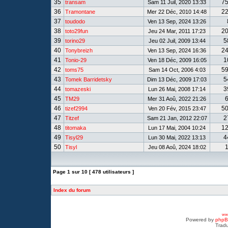
35
7
transam
Sam 11 Juil, 2020 13:33
36
2
Tramontane
Mer 22 Déc, 2010 14:48
37
toudodo
Ven 13 Sep, 2024 13:26
38
2
toto29fun
Jeu 24 Mar, 2011 17:23
39
5
torino29
Jeu 02 Juil, 2009 13:44
40
2
Tonybreizh
Ven 13 Sep, 2024 16:36
41
1
Tonio-29
Ven 18 Déc, 2009 16:05
42
5
toms75
Sam 14 Oct, 2006 4:03
43
5
Tomek Barridetsky
Dim 13 Déc, 2009 17:03
44
3
tomazeski
Lun 26 Mai, 2008 17:14
45
TM29
Mer 31 Aoû, 2022 21:26
46
5
tizef2994
Ven 20 Fév, 2015 23:47
47
2
Titzef
Sam 21 Jan, 2012 22:07
48
1
titomaka
Lun 17 Mai, 2004 10:24
49
4
Tisyl29
Lun 30 Mai, 2022 13:13
50
Tisyl
Jeu 08 Aoû, 2024 18:02
Page
1
sur
10
[ 478 utilisateurs ]
Index du forum
www
Powered by
php
Tradu