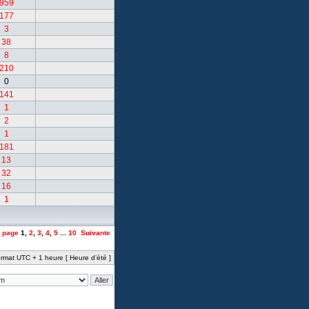
959
177
3
38
8
210
0
141
1
2
1
181
13
32
16
1
a page
1
,
2
,
3
,
4
,
5
...
10
Suivante
rmat UTC + 1 heure [ Heure d’été ]