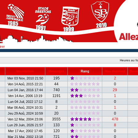
trer
Heures au fo
Inscription
Messages
Rang
Has thanked
Been
195
2
Mer 03 Nov, 2010 21:50
44
0
Ven 14 Aoû, 2015 22:21
740
29
Lun 04 Jan, 2016 17:44
1191
1
Ven 14 Avr, 2006 13:19
8
0
Lun 04 Juil, 2022 17:12
2
1
Mar 06 Aoû, 2024 10:31
20
0
Jeu 29 Aoû, 2024 10:59
3555
478
Ven 12 Mar, 2004 23:06
133
8
Lun 29 Juin, 2026 21:57
120
0
Mer 17 Avr, 2002 17:45
721
0
Mar 21 Mai, 2002 13:18