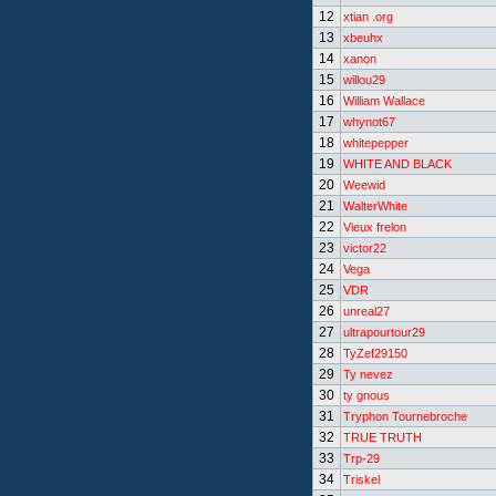
12
xtian .org
13
xbeuhx
14
xanon
15
willou29
16
William Wallace
17
whynot67
18
whitepepper
19
WHITE AND BLACK
20
Weewid
21
WalterWhite
22
Vieux frelon
23
victor22
24
Vega
25
VDR
26
unreal27
27
ultrapourtour29
28
TyZef29150
29
Ty nevez
30
ty gnous
31
Tryphon Tournebroche
32
TRUE TRUTH
33
Trp-29
34
Triskel