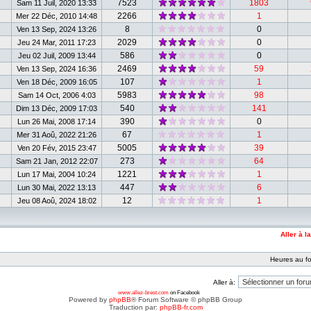
7523
1803
Sam 11 Juil, 2020 13:33
2266
1
Mer 22 Déc, 2010 14:48
8
0
Ven 13 Sep, 2024 13:26
2029
0
Jeu 24 Mar, 2011 17:23
586
0
Jeu 02 Juil, 2009 13:44
2469
59
Ven 13 Sep, 2024 16:36
107
1
Ven 18 Déc, 2009 16:05
5983
98
Sam 14 Oct, 2006 4:03
540
141
Dim 13 Déc, 2009 17:03
390
0
Lun 26 Mai, 2008 17:14
67
1
Mer 31 Aoû, 2022 21:26
5005
39
Ven 20 Fév, 2015 23:47
273
64
Sam 21 Jan, 2012 22:07
1221
1
Lun 17 Mai, 2004 10:24
447
6
Lun 30 Mai, 2022 13:13
12
1
Jeu 08 Aoû, 2024 18:02
Aller à l
Heures au fo
Aller à:
www.allez-brest.com
on Facebook
Powered by
phpBB
® Forum Software © phpBB Group
Traduction par:
phpBB-fr.com