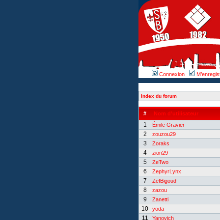
Connexion
M’enregis
Index du forum
#
Nom d’utilisateur
1
Émile Gravier
2
zouzou29
3
Zoraks
4
zion29
5
ZeTwo
6
ZephyrLynx
7
ZefBigoud
8
zazou
9
Zanetti
10
yoda
11
Yanovich