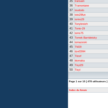
35
transam
36
Tramontane
37
toudodo
38
toto29fun
39
torino29
40
Tonybreizh
41
Tonio-29
42
toms75
43
Tomek Barridetsky
44
tomazeski
45
TM29
46
tizef2994
47
Titzef
48
titomaka
49
Tisyl29
50
Tisyl
Page
1
sur
10
[ 478 utilisateurs ]
Index du forum