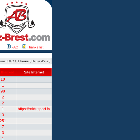
FAQ
Thanks list
rmat UTC + 1 heure [ Heure d’été ]
 thanked
Site Internet
10
1
98
2
2
1
https://roidusport.fr/
3
251
7
3
1