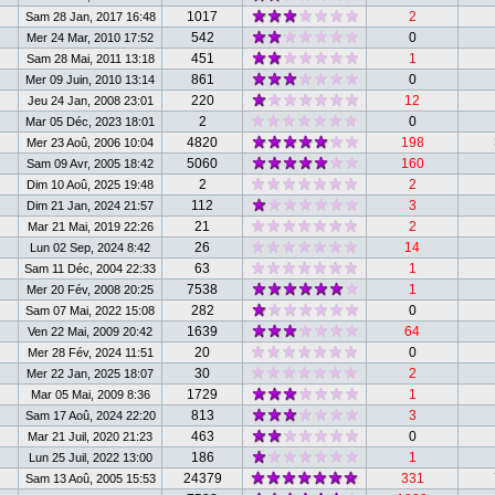
1017
2
Sam 28 Jan, 2017 16:48
542
0
Mer 24 Mar, 2010 17:52
451
1
Sam 28 Mai, 2011 13:18
861
0
Mer 09 Juin, 2010 13:14
220
12
Jeu 24 Jan, 2008 23:01
2
0
Mar 05 Déc, 2023 18:01
4820
198
Mer 23 Aoû, 2006 10:04
5060
160
Sam 09 Avr, 2005 18:42
2
2
Dim 10 Aoû, 2025 19:48
112
3
Dim 21 Jan, 2024 21:57
21
2
Mar 21 Mai, 2019 22:26
26
14
Lun 02 Sep, 2024 8:42
63
1
Sam 11 Déc, 2004 22:33
7538
1
Mer 20 Fév, 2008 20:25
282
0
Sam 07 Mai, 2022 15:08
1639
64
Ven 22 Mai, 2009 20:42
20
0
Mer 28 Fév, 2024 11:51
30
2
Mer 22 Jan, 2025 18:07
1729
1
Mar 05 Mai, 2009 8:36
813
3
Sam 17 Aoû, 2024 22:20
463
0
Mar 21 Juil, 2020 21:23
186
1
Lun 25 Juil, 2022 13:00
24379
331
Sam 13 Aoû, 2005 15:53