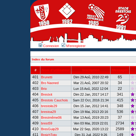
Connexion
M’enregistrer
Index du forum
#
Nom d’utilisateur
Inscription
Messages
401
65
Brunetti
Dim 29 Aoû, 2010 22:49
402
34
Bro Naoned
Mar 21 Aoû, 2007 20:32
403
22
Brio
Lun 15 Aoû, 2022 12:04
404
341
Brestxit
Dim 22 Jan, 2017 14:17
405
415
Brestois Cauchois
Sam 22 Oct, 2016 21:34
406
348
brestoiis29
Dim 15 Jan, 2012 14:41
407
536
brestoa29
Dim 19 Mai, 2013 20:16
408
37
Brestmême06
Mar 13 Aoû, 2019 20:23
409
2734
brest59
Ven 03 Mai, 2019 22:01
410
2589
BresGuip29
Mar 22 Sep, 2020 13:22
411
149
BreizhToto
Dim 31 Juil, 2022 9:26