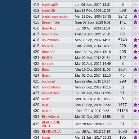
412
3
breizhat29
Lun 06 Juin, 2022 13:31
413
590
breizh29
Lun 13 Fév, 2006 12:05
414
3242
breizh connection
Mer 29 Déc, 2004 17:35
415
141
Breac'h Vert
Sam 03 Juin, 2023 9:01
416
75
Bran Ruz
Lun 29 Avr, 2024 11:14
417
89
box-to-box
Dim 19 Sep, 2021 23:11
418
5740
boumboum
Ven 06 Sep, 2002 14:11
419
228
bouk29
Lun 12 Mai, 2014 14:39
420
405
Bouch29
Mar 13 Fév, 2024 13:18
421
142
BORO
Mar 22 Mai, 2012 21:54
422
3
borcake
Mar 02 Aoû, 2022 14:49
423
1304
Bonzi
Ven 10 Oct, 2003 11:05
424
45
Bojiro
Mar 01 Oct, 2024 12:13
425
290
bodycurl
Lun 22 Mar, 2010 14:14
426
11
bobobobo29
Ven 27 Sep, 2019 15:15
427
91
bob dit l'âne
Jeu 19 Juin, 2003 17:35
428
9
blutz
Mer 15 Juil, 2015 10:12
429
1677
blup
Dim 12 Sep, 2004 22:32
430
21158
bleizh
Dim 17 Juil, 2011 0:33
431
3
BlauwKwak
Mer 02 Oct, 2024 13:58
BLACK AND
432
31
Sam 28 Mar, 2026 15:37
WHITE
433
1696
BLABLABLA
Lun 29 Avr, 2013 12:16
434
185
bison
Mer 21 Juin, 2017 23:23