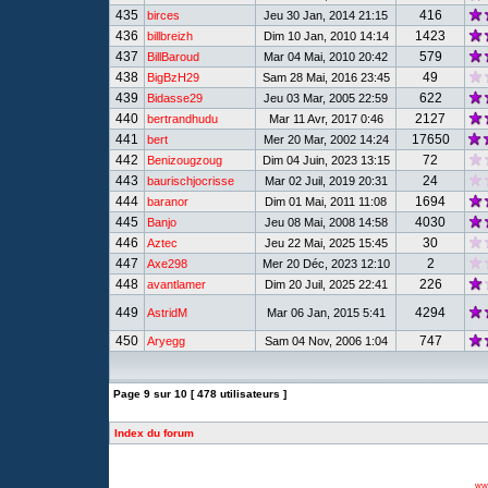
435
416
birces
Jeu 30 Jan, 2014 21:15
436
1423
billbreizh
Dim 10 Jan, 2010 14:14
437
579
BillBaroud
Mar 04 Mai, 2010 20:42
438
49
BigBzH29
Sam 28 Mai, 2016 23:45
439
622
Bidasse29
Jeu 03 Mar, 2005 22:59
440
2127
bertrandhudu
Mar 11 Avr, 2017 0:46
441
17650
bert
Mer 20 Mar, 2002 14:24
442
72
Benizougzoug
Dim 04 Juin, 2023 13:15
443
24
baurischjocrisse
Mar 02 Juil, 2019 20:31
444
1694
baranor
Dim 01 Mai, 2011 11:08
445
4030
Banjo
Jeu 08 Mai, 2008 14:58
446
30
Aztec
Jeu 22 Mai, 2025 15:45
447
2
Axe298
Mer 20 Déc, 2023 12:10
448
226
avantlamer
Dim 20 Juil, 2025 22:41
449
4294
AstridM
Mar 06 Jan, 2015 5:41
450
747
Aryegg
Sam 04 Nov, 2006 1:04
Page
9
sur
10
[ 478 utilisateurs ]
Index du forum
www