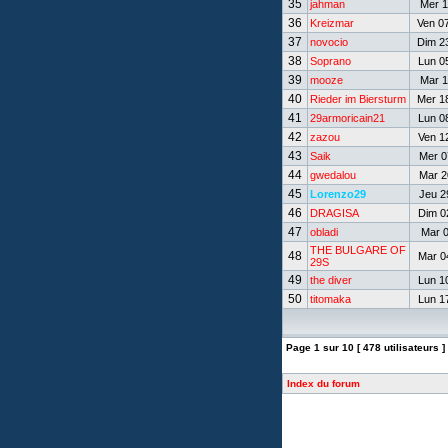
35
jahman
Mer 1
36
Kreizmar
Ven 07
37
novocio
Dim 23
38
Soprano
Lun 05
39
mooze
Mar 1
40
Rieder im Biersturm
Mer 18
41
29armoricain21
Lun 08
42
zazou
Ven 12
43
Saik
Mer 07
44
gwedalou
Mar 20
45
Lorenzo29
Jeu 29
46
DRAGISA
Dim 02
47
obladi
Mar 0
THE BULGARE OF
48
Mar 04
29S
49
the diver
Lun 10
50
titomaka
Lun 17
Page
1
sur
10
[ 478 utilisateurs ]
Index du forum