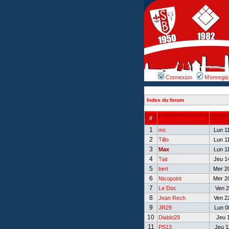
Connexion
M’enregis
Index du forum
#
Nom d’utilisateur
1
mc
Lun 11
2
Tiflo
Lun 11
3
Max
Lun 11
4
Tial
Jeu 14
5
bert
Mer 20
6
Nicopoint
Mer 20
7
Le Doc
Ven 2
8
Jean Rech
Ven 22
9
JR29
Lun 08
10
Diablo29
Jeu 1
11
PS13
Jeu 1