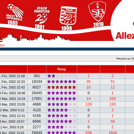
trer
Heures au fo
Inscription
Messages
Rang
Has thanked
Been thanked
461
1
2
 Fév, 2002 21:58
18334
30
51
 Fév, 2002 22:33
6027
10
12
 Fév, 2002 22:42
26445
0
1
 Fév, 2002 18:48
17651
14
226
 Mar, 2002 14:24
4888
129
120
 Mar, 2002 23:05
4116
0
2
2 Mar, 2002 0:12
4166
0
1
 Mar, 2002 21:41
6686
1
56
 Avr, 2002 19:57
2277
0
2
1 Avr, 2002 8:26
29049
536
1644
1 Avr, 2002 15:01