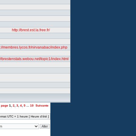
http://brest.est.la.free.fr/
p://membres.lycos.fr/nirvanabac/index.php
://brestenstats.webou.net/topic1/index.html
a page
1
,
2
,
3
,
4
,
5
...
10
Suivante
rmat UTC + 1 heure [ Heure d’été ]