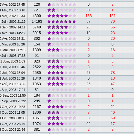
120
0
3
 Avr, 2002 17:45
721
0
1
 Mai, 2002 13:18
4300
168
181
 Mai, 2002 12:33
14193
57
70
 Juin, 2002 21:19
5740
28
55
 Sep, 2002 14:11
3915
19
23
 Avr, 2003 14:23
302
0
20
 Avr, 2003 16:31
154
1
0
 Mai, 2003 10:26
1309
2
16
 Mai, 2003 17:15
91
0
2
 Juin, 2003 17:35
823
1
3
 Juin, 2003 1:09
2522
3
3
 Juil, 2003 16:46
2585
27
78
 Juil, 2003 15:04
1840
0
13
 Juil, 2003 13:29
1963
25
47
 Aoû, 2003 13:36
81
4
0
 Sep, 2003 17:24
184
1
1
 Sep, 2003 11:50
295
0
1
 Sep, 2003 23:22
2167
2
21
 Oct, 2003 19:58
1306
7
46
 Oct, 2003 11:05
1361
3
59
 Oct, 2003 18:38
1974
92
17
 Oct, 2003 23:49
381
2
3
 Oct, 2003 22:56