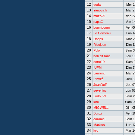
12
yoda
Mer 17
13
Yanovich
Mar 21
14
muzo29
Ven 24
15
papaG
Ven 14
16
boumboum
Ven 06
17
Le Corbeau
Lun 14
18
Doops
Mar 22
19
Ricojoon
Dim 11
20
Polo
Sam 31
21
bob dit l'âne
Jeu 19
22
corto10
Sam 21
23
IUFM
Dim 27
24
Laurent
Mar 29
25
L'invité
Jeu 31
26
JeanDeff
Jeu 07
27
sevenloc
Lun 08
28
Ludo_29
Sam 20
29
kbc
Sam 20
30
MIGWELL
Dim 05
31
Bonzi
Ven 10
32
caramel
Sam 11
33
Matiass
Lun 13
34
kro
Mar 14