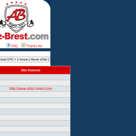
FAQ
Thanks list
rmat UTC + 1 heure [ Heure d’été ]
Site Internet
http://www.allez-brest.com