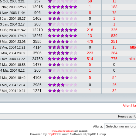
257
58
11
5 Oct, 2003 2:21
13915
1
188
 Nov, 2003 22:58
906
8
75
 Nov, 2003 11:04
1402
0
1
 Jan, 2004 18:27
203
0
1
3 Jan, 2004 2:17
12219
218
326
 Fév, 2004 21:42
18261
13
839
 Mar, 2004 17:40
3555
478
251
 Mar, 2004 23:06
4114
0
13
htt
 Avr, 2004 12:21
3506
223
284
 Avr, 2004 20:02
24750
514
775
http
 Avr, 2004 14:22
1477
5
0
 Mai, 2004 18:53
260
1
0
4 Mai, 2004 8:12
4108
5
54
 Mai, 2004 18:42
2985
0
26
 Mai, 2004 12:04
1221
1
32
 Mai, 2004 10:24
Aller à l
Heures au fo
Aller à:
www.allez-brest.com
on Facebook
Powered by
phpBB
® Forum Software © phpBB Group