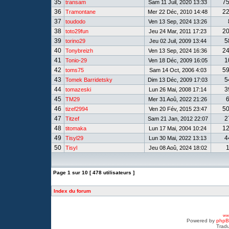
35
7
transam
Sam 11 Juil, 2020 13:33
36
2
Tramontane
Mer 22 Déc, 2010 14:48
37
toudodo
Ven 13 Sep, 2024 13:26
38
2
toto29fun
Jeu 24 Mar, 2011 17:23
39
5
torino29
Jeu 02 Juil, 2009 13:44
40
2
Tonybreizh
Ven 13 Sep, 2024 16:36
41
1
Tonio-29
Ven 18 Déc, 2009 16:05
42
5
toms75
Sam 14 Oct, 2006 4:03
43
5
Tomek Barridetsky
Dim 13 Déc, 2009 17:03
44
3
tomazeski
Lun 26 Mai, 2008 17:14
45
TM29
Mer 31 Aoû, 2022 21:26
46
5
tizef2994
Ven 20 Fév, 2015 23:47
47
2
Titzef
Sam 21 Jan, 2012 22:07
48
1
titomaka
Lun 17 Mai, 2004 10:24
49
4
Tisyl29
Lun 30 Mai, 2022 13:13
50
Tisyl
Jeu 08 Aoû, 2024 18:02
Page
1
sur
10
[ 478 utilisateurs ]
Index du forum
www
Powered by
php
Tradu