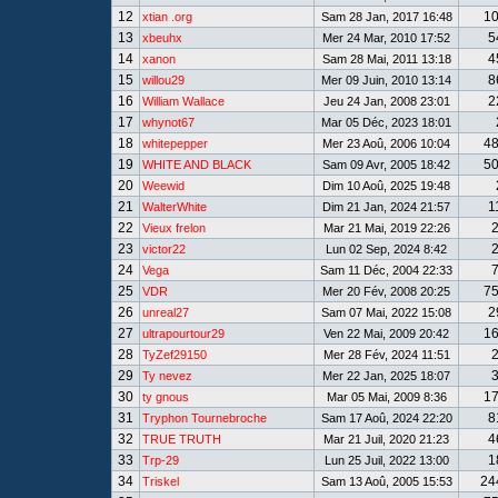
12
1
xtian .org
Sam 28 Jan, 2017 16:48
13
5
xbeuhx
Mer 24 Mar, 2010 17:52
14
4
xanon
Sam 28 Mai, 2011 13:18
15
8
willou29
Mer 09 Juin, 2010 13:14
16
2
William Wallace
Jeu 24 Jan, 2008 23:01
17
whynot67
Mar 05 Déc, 2023 18:01
18
4
whitepepper
Mer 23 Aoû, 2006 10:04
19
5
WHITE AND BLACK
Sam 09 Avr, 2005 18:42
20
Weewid
Dim 10 Aoû, 2025 19:48
21
1
WalterWhite
Dim 21 Jan, 2024 21:57
22
Vieux frelon
Mar 21 Mai, 2019 22:26
23
victor22
Lun 02 Sep, 2024 8:42
24
Vega
Sam 11 Déc, 2004 22:33
25
7
VDR
Mer 20 Fév, 2008 20:25
26
2
unreal27
Sam 07 Mai, 2022 15:08
27
1
ultrapourtour29
Ven 22 Mai, 2009 20:42
28
TyZef29150
Mer 28 Fév, 2024 11:51
29
Ty nevez
Mer 22 Jan, 2025 18:07
30
1
ty gnous
Mar 05 Mai, 2009 8:36
31
8
Tryphon Tournebroche
Sam 17 Aoû, 2024 22:20
32
4
TRUE TRUTH
Mar 21 Juil, 2020 21:23
33
1
Trp-29
Lun 25 Juil, 2022 13:00
34
24
Triskel
Sam 13 Aoû, 2005 15:53