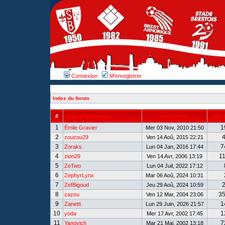
Connexion
M’enregistrer
Index du forum
#
Nom d’utilisateur
Inscription
Mes
1
1
Émile Gravier
Mer 03 Nov, 2010 21:50
2
zouzou29
Ven 14 Aoû, 2015 22:21
3
7
Zoraks
Lun 04 Jan, 2016 17:44
4
1
zion29
Ven 14 Avr, 2006 13:19
5
ZeTwo
Lun 04 Juil, 2022 17:12
6
ZephyrLynx
Mar 06 Aoû, 2024 10:31
7
ZefBigoud
Jeu 29 Aoû, 2024 10:59
8
3
zazou
Ven 12 Mar, 2004 23:06
9
1
Zanetti
Lun 29 Juin, 2026 21:57
10
1
yoda
Mer 17 Avr, 2002 17:45
11
7
Yanovich
Mar 21 Mai, 2002 13:18