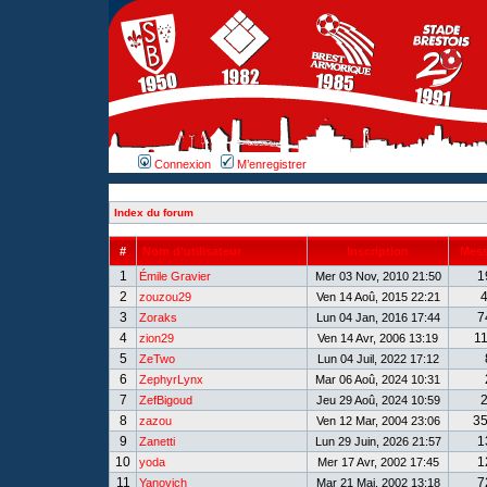
Connexion
M’enregistrer
Index du forum
#
Nom d’utilisateur
Inscription
Mes
1
1
Émile Gravier
Mer 03 Nov, 2010 21:50
2
zouzou29
Ven 14 Aoû, 2015 22:21
3
7
Zoraks
Lun 04 Jan, 2016 17:44
4
1
zion29
Ven 14 Avr, 2006 13:19
5
ZeTwo
Lun 04 Juil, 2022 17:12
6
ZephyrLynx
Mar 06 Aoû, 2024 10:31
7
ZefBigoud
Jeu 29 Aoû, 2024 10:59
8
3
zazou
Ven 12 Mar, 2004 23:06
9
1
Zanetti
Lun 29 Juin, 2026 21:57
10
1
yoda
Mer 17 Avr, 2002 17:45
11
7
Yanovich
Mar 21 Mai, 2002 13:18