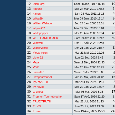
12
1
xtian .org
Sam 28 Jan, 2017 16:48
13
5
xbeuhx
Mer 24 Mar, 2010 17:52
14
4
xanon
Sam 28 Mai, 2011 13:18
15
8
willou29
Mer 09 Juin, 2010 13:14
16
2
William Wallace
Jeu 24 Jan, 2008 23:01
17
whynot67
Mar 05 Déc, 2023 18:01
18
4
whitepepper
Mer 23 Aoû, 2006 10:04
19
5
WHITE AND BLACK
Sam 09 Avr, 2005 18:42
20
Weewid
Dim 10 Aoû, 2025 19:48
21
1
WalterWhite
Dim 21 Jan, 2024 21:57
22
Vieux frelon
Mar 21 Mai, 2019 22:26
23
victor22
Lun 02 Sep, 2024 8:42
24
Vega
Sam 11 Déc, 2004 22:33
25
7
VDR
Mer 20 Fév, 2008 20:25
26
2
unreal27
Sam 07 Mai, 2022 15:08
27
1
ultrapourtour29
Ven 22 Mai, 2009 20:42
28
TyZef29150
Mer 28 Fév, 2024 11:51
29
Ty nevez
Mer 22 Jan, 2025 18:07
30
1
ty gnous
Mar 05 Mai, 2009 8:36
31
8
Tryphon Tournebroche
Sam 17 Aoû, 2024 22:20
32
4
TRUE TRUTH
Mar 21 Juil, 2020 21:23
33
1
Trp-29
Lun 25 Juil, 2022 13:00
34
24
Triskel
Sam 13 Aoû, 2005 15:53