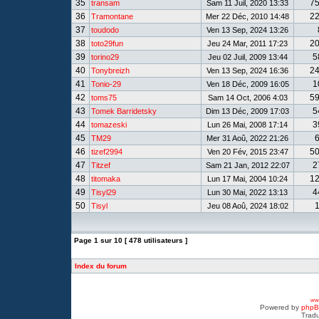
35
7
transam
Sam 11 Juil, 2020 13:33
36
2
Tramontane
Mer 22 Déc, 2010 14:48
37
toudodo
Ven 13 Sep, 2024 13:26
38
2
toto29fun
Jeu 24 Mar, 2011 17:23
39
5
torino29
Jeu 02 Juil, 2009 13:44
40
2
Tonybreizh
Ven 13 Sep, 2024 16:36
41
1
Tonio-29
Ven 18 Déc, 2009 16:05
42
5
toms75
Sam 14 Oct, 2006 4:03
43
5
Tomek Barridetsky
Dim 13 Déc, 2009 17:03
44
3
tomazeski
Lun 26 Mai, 2008 17:14
45
TM29
Mer 31 Aoû, 2022 21:26
46
5
tizef2994
Ven 20 Fév, 2015 23:47
47
2
Titzef
Sam 21 Jan, 2012 22:07
48
1
titomaka
Lun 17 Mai, 2004 10:24
49
4
Tisyl29
Lun 30 Mai, 2022 13:13
50
Tisyl
Jeu 08 Aoû, 2024 18:02
Page
1
sur
10
[ 478 utilisateurs ]
Index du forum
www
Powered by
php
Tradu