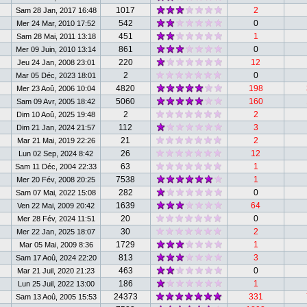
1017
2
Sam 28 Jan, 2017 16:48
542
0
Mer 24 Mar, 2010 17:52
451
1
Sam 28 Mai, 2011 13:18
861
0
Mer 09 Juin, 2010 13:14
220
12
Jeu 24 Jan, 2008 23:01
2
0
Mar 05 Déc, 2023 18:01
4820
198
Mer 23 Aoû, 2006 10:04
5060
160
Sam 09 Avr, 2005 18:42
2
2
Dim 10 Aoû, 2025 19:48
112
3
Dim 21 Jan, 2024 21:57
21
2
Mar 21 Mai, 2019 22:26
26
12
Lun 02 Sep, 2024 8:42
63
1
Sam 11 Déc, 2004 22:33
7538
1
Mer 20 Fév, 2008 20:25
282
0
Sam 07 Mai, 2022 15:08
1639
64
Ven 22 Mai, 2009 20:42
20
0
Mer 28 Fév, 2024 11:51
30
2
Mer 22 Jan, 2025 18:07
1729
1
Mar 05 Mai, 2009 8:36
813
3
Sam 17 Aoû, 2024 22:20
463
0
Mar 21 Juil, 2020 21:23
186
1
Lun 25 Juil, 2022 13:00
24373
331
Sam 13 Aoû, 2005 15:53