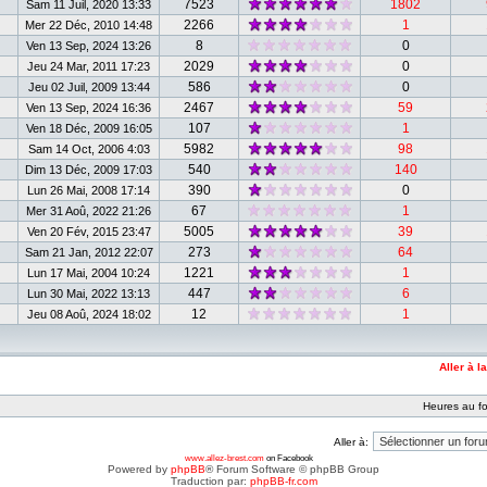
7523
1802
Sam 11 Juil, 2020 13:33
2266
1
Mer 22 Déc, 2010 14:48
8
0
Ven 13 Sep, 2024 13:26
2029
0
Jeu 24 Mar, 2011 17:23
586
0
Jeu 02 Juil, 2009 13:44
2467
59
Ven 13 Sep, 2024 16:36
107
1
Ven 18 Déc, 2009 16:05
5982
98
Sam 14 Oct, 2006 4:03
540
140
Dim 13 Déc, 2009 17:03
390
0
Lun 26 Mai, 2008 17:14
67
1
Mer 31 Aoû, 2022 21:26
5005
39
Ven 20 Fév, 2015 23:47
273
64
Sam 21 Jan, 2012 22:07
1221
1
Lun 17 Mai, 2004 10:24
447
6
Lun 30 Mai, 2022 13:13
12
1
Jeu 08 Aoû, 2024 18:02
Aller à l
Heures au fo
Aller à:
www.allez-brest.com
on Facebook
Powered by
phpBB
® Forum Software © phpBB Group
Traduction par:
phpBB-fr.com