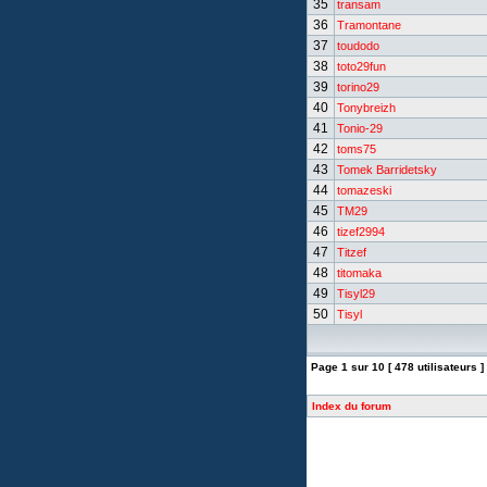
35
transam
36
Tramontane
37
toudodo
38
toto29fun
39
torino29
40
Tonybreizh
41
Tonio-29
42
toms75
43
Tomek Barridetsky
44
tomazeski
45
TM29
46
tizef2994
47
Titzef
48
titomaka
49
Tisyl29
50
Tisyl
Page
1
sur
10
[ 478 utilisateurs ]
Index du forum