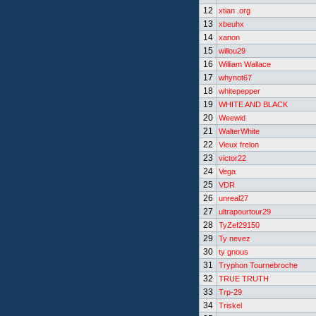
12
xtian .org
13
xbeuhx
14
xanon
15
willou29
16
William Wallace
17
whynot67
18
whitepepper
19
WHITE AND BLACK
20
Weewid
21
WalterWhite
22
Vieux frelon
23
victor22
24
Vega
25
VDR
26
unreal27
27
ultrapourtour29
28
TyZef29150
29
Ty nevez
30
ty gnous
31
Tryphon Tournebroche
32
TRUE TRUTH
33
Trp-29
34
Triskel