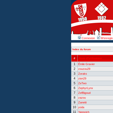
Connexion
M’enregis
Index du forum
#
Nom d’utilisateur
1
Émile Gravier
2
zouzou29
3
Zoraks
4
zion29
5
ZeTwo
6
ZephyrLynx
7
ZefBigoud
8
zazou
9
Zanetti
10
yoda
11
Yanovich