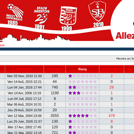
trer
Heures au fo
Inscription
Messages
Rang
Has thanked
Been
195
2
Mer 03 Nov, 2010 21:50
44
0
Ven 14 Aoû, 2015 22:21
740
29
Lun 04 Jan, 2016 17:44
1190
1
Ven 14 Avr, 2006 13:19
8
0
Lun 04 Juil, 2022 17:12
2
1
Mar 06 Aoû, 2024 10:31
20
0
Jeu 29 Aoû, 2024 10:59
3555
478
Ven 12 Mar, 2004 23:06
130
8
Lun 29 Juin, 2026 21:57
120
0
Mer 17 Avr, 2002 17:45
721
0
Mar 21 Mai, 2002 13:18