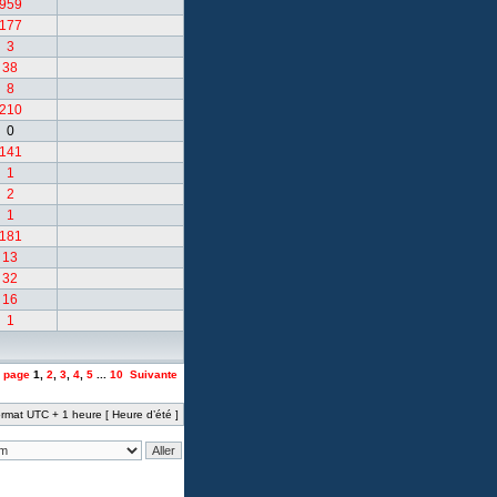
959
177
3
38
8
210
0
141
1
2
1
181
13
32
16
1
a page
1
,
2
,
3
,
4
,
5
...
10
Suivante
rmat UTC + 1 heure [ Heure d’été ]