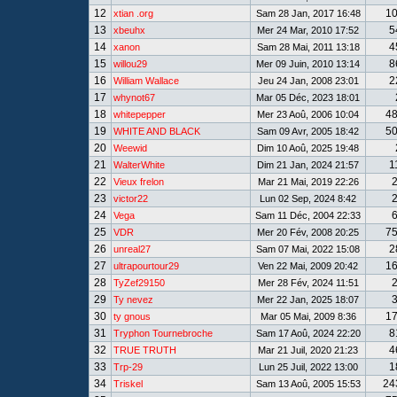
12
1
xtian .org
Sam 28 Jan, 2017 16:48
13
5
xbeuhx
Mer 24 Mar, 2010 17:52
14
4
xanon
Sam 28 Mai, 2011 13:18
15
8
willou29
Mer 09 Juin, 2010 13:14
16
2
William Wallace
Jeu 24 Jan, 2008 23:01
17
whynot67
Mar 05 Déc, 2023 18:01
18
4
whitepepper
Mer 23 Aoû, 2006 10:04
19
5
WHITE AND BLACK
Sam 09 Avr, 2005 18:42
20
Weewid
Dim 10 Aoû, 2025 19:48
21
1
WalterWhite
Dim 21 Jan, 2024 21:57
22
Vieux frelon
Mar 21 Mai, 2019 22:26
23
victor22
Lun 02 Sep, 2024 8:42
24
Vega
Sam 11 Déc, 2004 22:33
25
7
VDR
Mer 20 Fév, 2008 20:25
26
2
unreal27
Sam 07 Mai, 2022 15:08
27
1
ultrapourtour29
Ven 22 Mai, 2009 20:42
28
TyZef29150
Mer 28 Fév, 2024 11:51
29
Ty nevez
Mer 22 Jan, 2025 18:07
30
1
ty gnous
Mar 05 Mai, 2009 8:36
31
8
Tryphon Tournebroche
Sam 17 Aoû, 2024 22:20
32
4
TRUE TRUTH
Mar 21 Juil, 2020 21:23
33
1
Trp-29
Lun 25 Juil, 2022 13:00
34
24
Triskel
Sam 13 Aoû, 2005 15:53