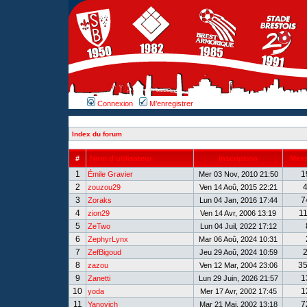
Connexion
M’enregistrer
Index du forum
#
Nom d’utilisateur
Inscription
Mes
1
1
Émile Gravier
Mer 03 Nov, 2010 21:50
2
zouzou29
Ven 14 Aoû, 2015 22:21
3
7
Zoraks
Lun 04 Jan, 2016 17:44
4
1
zion29
Ven 14 Avr, 2006 13:19
5
ZeTwo
Lun 04 Juil, 2022 17:12
6
ZephyrLynx
Mar 06 Aoû, 2024 10:31
7
ZefBigoud
Jeu 29 Aoû, 2024 10:59
8
3
zazou
Ven 12 Mar, 2004 23:06
9
1
Zanetti
Lun 29 Juin, 2026 21:57
10
1
yoda
Mer 17 Avr, 2002 17:45
11
7
Yanovich
Mar 21 Mai, 2002 13:18