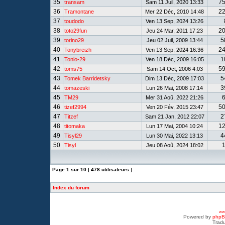
35
7
transam
Sam 11 Juil, 2020 13:33
36
2
Tramontane
Mer 22 Déc, 2010 14:48
37
toudodo
Ven 13 Sep, 2024 13:26
38
2
toto29fun
Jeu 24 Mar, 2011 17:23
39
5
torino29
Jeu 02 Juil, 2009 13:44
40
2
Tonybreizh
Ven 13 Sep, 2024 16:36
41
1
Tonio-29
Ven 18 Déc, 2009 16:05
42
5
toms75
Sam 14 Oct, 2006 4:03
43
5
Tomek Barridetsky
Dim 13 Déc, 2009 17:03
44
3
tomazeski
Lun 26 Mai, 2008 17:14
45
TM29
Mer 31 Aoû, 2022 21:26
46
5
tizef2994
Ven 20 Fév, 2015 23:47
47
2
Titzef
Sam 21 Jan, 2012 22:07
48
1
titomaka
Lun 17 Mai, 2004 10:24
49
4
Tisyl29
Lun 30 Mai, 2022 13:13
50
Tisyl
Jeu 08 Aoû, 2024 18:02
Page
1
sur
10
[ 478 utilisateurs ]
Index du forum
www
Powered by
php
Tradu