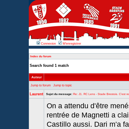
Connexion
M’enregistrer
Index du forum
Search found 1 match
Auteur
Jump to forum
Jump to topic
Laurent
Sujet du message:
Re: J1. RC Lens - Stade Brestois. C’est rep
On a attendu d'être mené
rentrée de Magnetti a clai
Castillo aussi. Dari m'a f