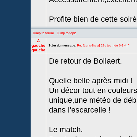
Profite bien de cette soir
Jump to forum
Jump to topic
A
gauche
Sujet du message:
Re: [Lens-Brest] 27e journée 0-1 ^_^
gauche
De retour de Bollaert.
Quelle belle après-midi !
Un décor tout en couleur
unique,une météo de début
dans l'escarcelle !
Le match.