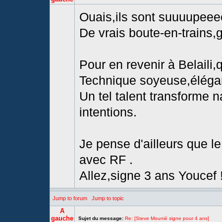
Ouais,ils sont suuuupeeeer
De vrais boute-en-trains,g
Pour en revenir à Belaili,q
Technique soyeuse,éléganc
Un tel talent transforme n
intentions.
Je pense d'ailleurs que 
avec RF .
Allez,signe 3 ans Youcef 
Jump to forum
Jump to topic
A
gauche
Sujet du message:
Re: [Steve Mounié signe pour 4 ans]