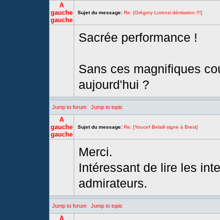
A
gauche
Sujet du message:
Re: [Grégory Lorenzi démission !!!]
gauche
Sacrée performance !
Sans ces magnifiques cou
aujourd'hui ?
Jump to forum
Jump to topic
A
gauche
Sujet du message:
Re: [Youcef Belaili signe à Brest]
gauche
Merci.
Intéressant de lire les in
admirateurs.
Jump to forum
Jump to topic
A