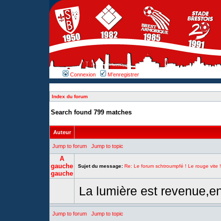
Connexion
M’enregistrer
Index du forum
Search found 799 matches
Auteur
Jump to forum
Jump to topic
A
gauche
Sujet du message:
Re: Le forum schtroumpfé ! Le rouge vite !
gauche
La lumière est revenue,en
Jump to forum
Jump to topic