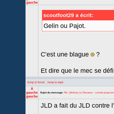
gauche
scoutfoot29 a écrit:
Gelin ou Pajot.
C'est une blague
?
Et dire que le mec se défi
Jump to forum
Jump to topic
A
gauche
Sujet du message:
Re: [Jérémy Le Douaron : contrat jusqu’e
gauche
JLD a fait du JLD contre 