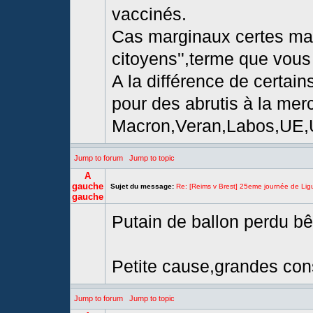
vaccinés.
Cas marginaux certes mai
citoyens'',terme que vous a
A la différence de certain
pour des abrutis à la mer
Macron,Veran,Labos,UE,USA
Jump to forum
Jump to topic
A
gauche
Sujet du message:
Re: [Reims v Brest] 25eme journée de Lig
gauche
Putain de ballon perdu bê
Petite cause,grandes co
Jump to forum
Jump to topic