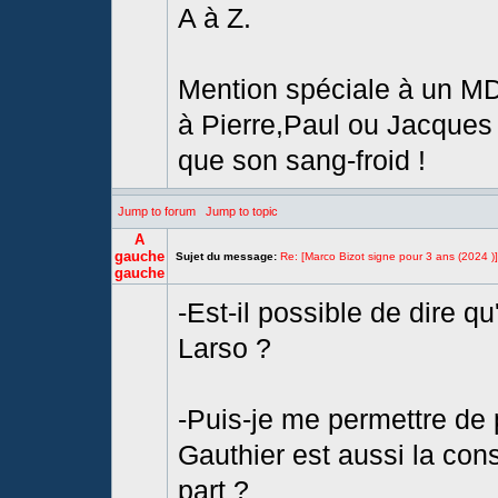
A à Z.
Mention spéciale à un MDZ
à Pierre,Paul ou Jacques a
que son sang-froid !
Jump to forum
Jump to topic
A
gauche
Sujet du message:
Re: [Marco Bizot signe pour 3 ans (2024 )]
gauche
-Est-il possible de dire qu
Larso ?
-Puis-je me permettre de 
Gauthier est aussi la con
part ?