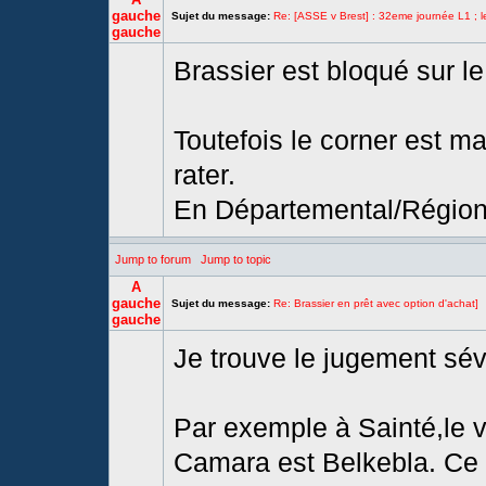
gauche
Sujet du message:
Re: [ASSE v Brest] : 32eme journée L1 ; l
gauche
Brassier est bloqué sur le
Toutefois le corner est mal
rater.
En Départemental/Régional
Jump to forum
Jump to topic
A
gauche
Sujet du message:
Re: Brassier en prêt avec option d'achat]
gauche
Je trouve le jugement sév
Par exemple à Sainté,le v
Camara est Belkebla. Ce 