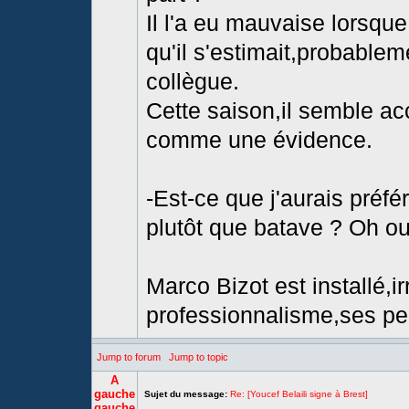
Il l'a eu mauvaise lorsque
qu'il s'estimait,probablem
collègue.
Cette saison,il semble ac
comme une évidence.
-Est-ce que j'aurais préfé
plutôt que batave ? Oh oui
Marco Bizot est installé,i
professionnalisme,ses per
Jump to forum
Jump to topic
A
gauche
Sujet du message:
Re: [Youcef Belaili signe à Brest]
gauche