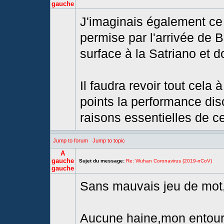
gauche
J'imaginais également ce 
permise par l'arrivée de B
surface à la Satriano et d
Il faudra revoir tout cela
points la performance dis
raisons essentielles de ce 
Jump to forum
Jump to topic
A
gauche
Sujet du message:
Re: Wuhan Coronavirus (2019-nCoV)
gauche
Sans mauvais jeu de mot,"l
Aucune haine,mon entour