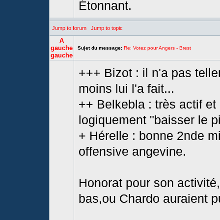
Étonnant.
Jump to forum
Jump to topic
A
gauche
Sujet du message:
Re: Votez pour Angers - Brest
gauche
+++ Bizot : il n'a pas tel
moins lui l'a fait...
++ Belkebla : très actif e
logiquement "baisser le p
+ Hérelle : bonne 2nde mi-
offensive angevine.
Honorat pour son activité,
bas,ou Chardo auraient pu