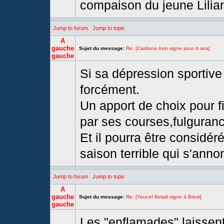
compaison du jeune Lilia
Jump to forum
Jump to topic
A
gauche
Sujet du message:
Re: [Cardona Irvin signe pour 4 ans]
gauche
Si sa dépression sportive 
forcément.
Un apport de choix pour fi
par ses courses,fulguran
Et il pourra être considé
saison terrible qui s'anno
Jump to forum
Jump to topic
A
gauche
Sujet du message:
Re: [Youcef Belaili signe à Brest]
gauche
Les "enflamades" laissen