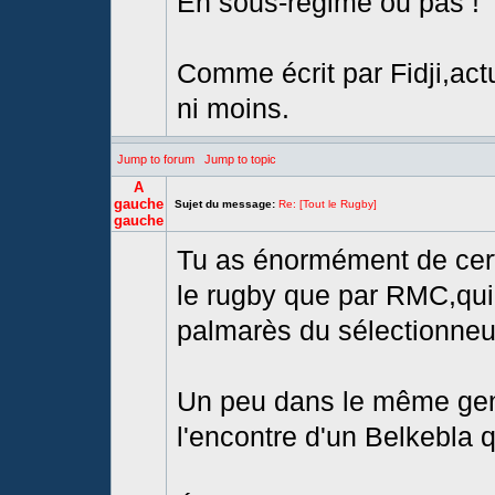
En sous-régime ou pas !
Comme écrit par Fidji,act
ni moins.
Jump to forum
Jump to topic
A
gauche
Sujet du message:
Re: [Tout le Rugby]
gauche
Tu as énormément de cert
le rugby que par RMC,qui 
palmarès du sélectionneu
Un peu dans le même gen
l'encontre d'un Belkebla qu