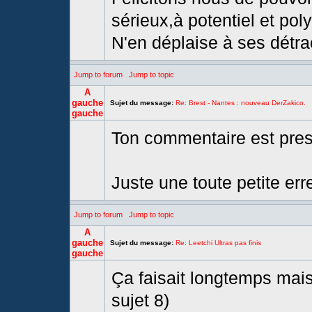
sérieux,à potentiel et pol
N'en déplaise à ses détra
Jump to forum
Jump to topic
A
gauche
Sujet du message:
Re: Brest - Nantes : nouveau DerZakico.
gauche
Ton commentaire est presq
Juste une toute petite err
Jump to forum
Jump to topic
A
gauche
Sujet du message:
Re: Leetchi Ultras pas finis
gauche
Ça faisait longtemps mais
sujet 8)