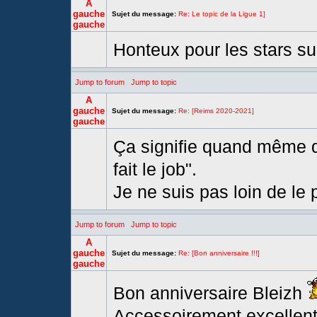
A
gauche
Sujet du message:
Re: Le topic de la Ligue 1]
gauche
Honteux pour les stars su
Jump to forum
Jump to topic
A
gauche
Sujet du message:
Re: [Reims 2020-2021]
gauche
Ça signifie quand même qu
fait le job".
Je ne suis pas loin de le
Jump to forum
Jump to topic
A
gauche
Sujet du message:
Re: [Bon anniversaire !!!]
gauche
Bon anniversaire Bleizh
Accessoirement,excellent