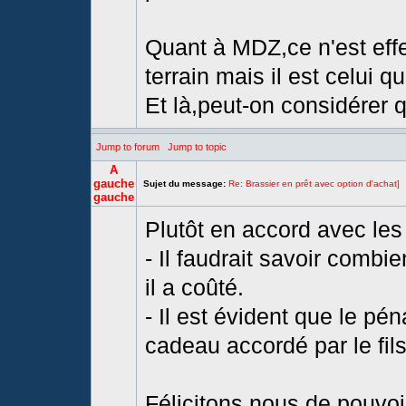
Quant à MDZ,ce n'est effe
terrain mais il est celui q
Et là,peut-on considérer qu
Jump to forum
Jump to topic
A
gauche
Sujet du message:
Re: Brassier en prêt avec option d'achat]
gauche
Plutôt en accord avec les
- Il faudrait savoir combi
il a coûté.
- Il est évident que le pé
cadeau accordé par le fils 
Félicitons nous de pouvoi