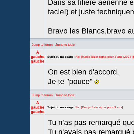
Dans sa filière aérienne
tacle!) et juste technique
Bravo les Blancs,bravo au
Jump to forum
Jump to topic
A
gauche
Sujet du message:
Re: [Marco Bizot signe pour 3 ans (2024 )]
gauche
On est bien d'accord.
Je te "pouce"
Jump to forum
Jump to topic
A
gauche
Sujet du message:
Re: [Denys Bain signe pour 3 ans]
gauche
Tu n'as pas remarqué qu
Tu n'avais pas remarqué 