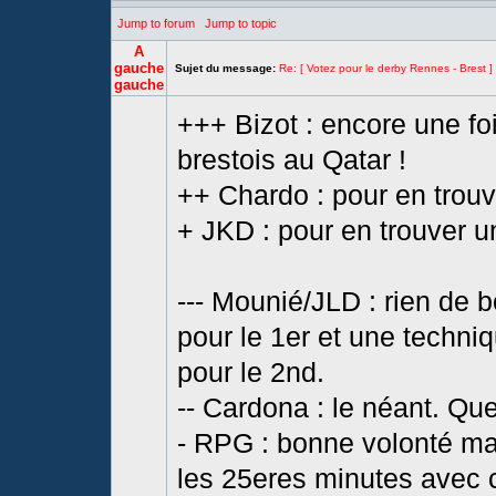
Jump to forum
Jump to topic
A
gauche
Sujet du message:
Re: [ Votez pour le derby Rennes - Brest ]
gauche
+++ Bizot : encore une fo
brestois au Qatar !
++ Chardo : pour en trouv
+ JKD : pour en trouver u
--- Mounié/JLD : rien de
pour le 1er et une techni
pour le 2nd.
-- Cardona : le néant. Qu
- RPG : bonne volonté ma
les 25eres minutes avec c