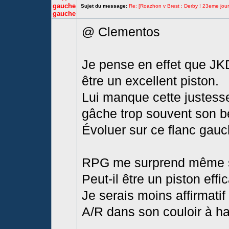
gauche
Sujet du message:
Re: [Roazhon v Brest : Derby ! 23eme jour
gauche
@ Clementos
Je pense en effet que JKD
être un excellent piston.
Lui manque cette justesse
gâche trop souvent son b
Évoluer sur ce flanc gauc
RPG me surprend même si j
Peut-il être un piston effi
Je serais moins affirmati
A/R dans son couloir à ha