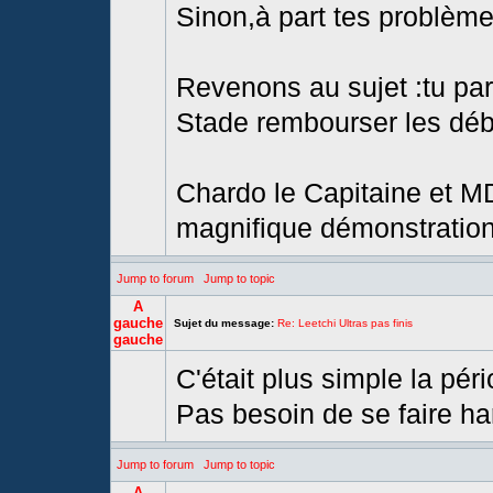
Sinon,à part tes problème
Revenons au sujet :tu part
Stade rembourser les débi
Chardo le Capitaine et MD
magnifique démonstration 
Jump to forum
Jump to topic
A
gauche
Sujet du message:
Re: Leetchi Ultras pas finis
gauche
C'était plus simple la pé
Pas besoin de se faire hara
Jump to forum
Jump to topic
A