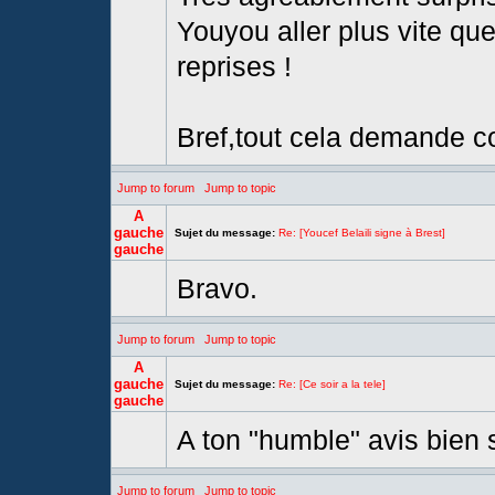
Youyou aller plus vite qu
reprises !
Bref,tout cela demande co
Jump to forum
Jump to topic
A
gauche
Sujet du message:
Re: [Youcef Belaili signe à Brest]
gauche
Bravo.
Jump to forum
Jump to topic
A
gauche
Sujet du message:
Re: [Ce soir a la tele]
gauche
A ton "humble" avis bien
Jump to forum
Jump to topic