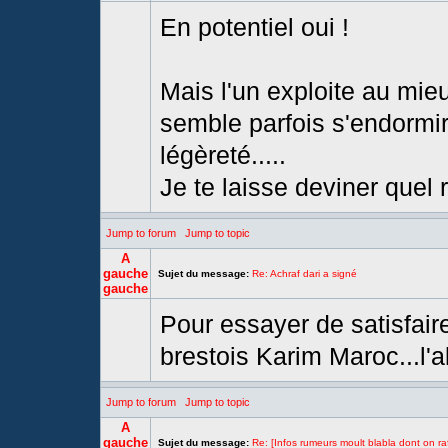
En potentiel oui !
Mais l'un exploite au mieu
semble parfois s'endormir 
légèreté.....
Je te laisse deviner quel 
Jump to forum
Jump to topic
A
gauche
Sujet du message:
Re: Achraf dari a signé
gauche
Pour essayer de satisfair
brestois Karim Maroc...l'
Jump to forum
Jump to topic
A
gauche
Sujet du message:
Re: [Infos rumeurs moult blabla dont on raf