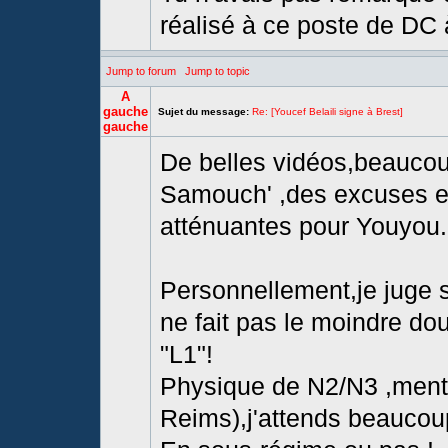
réalisé à ce poste de DC 
Jump to forum
Jump to topic
A
gauche
Sujet du message:
Re: [Youcef Belaili signe à Brest]
gauche
De belles vidéos,beaucou
Samouch' ,des excuses e
atténuantes pour Youyou..
Personnellement,je juge su
ne fait pas le moindre dou
"L1"!
Physique de N2/N3 ,mental
Reims),j'attends beaucou