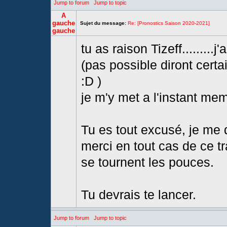
Jump to forum
Jump to topic
A
gauche
Sujet du message:
Re: [Pronostics Saison 2020-2021]
gauche
tu as raison Tizeff.........
(pas possible diront certa
:D )
je m'y met a l'instant mem
Tu es tout excusé, je me d
merci en tout cas de ce t
se tournent les pouces.
Tu devrais te lancer.
Jump to forum
Jump to topic