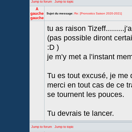
Jump to forum
Jump to topic
A
gauche
Sujet du message:
Re: [Pronostics Saison 2020-2021]
gauche
tu as raison Tizeff.........
(pas possible diront certa
:D )
je m'y met a l'instant mem
Tu es tout excusé, je me d
merci en tout cas de ce t
se tournent les pouces.
Tu devrais te lancer.
Jump to forum
Jump to topic