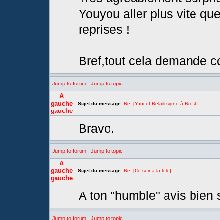
Youyou aller plus vite qu
reprises !
Bref,tout cela demande co
Jump to forum
Jump to topic
A
gauche
Sujet du message:
Re: [Youcef Belaili signe à Brest]
gauche
Bravo.
Jump to forum
Jump to topic
A
gauche
Sujet du message:
Re: [Ce soir a la tele]
gauche
A ton "humble" avis bien
Jump to forum
Jump to topic