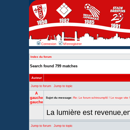
Connexion
M’enregistrer
Index du forum
Search found 799 matches
Auteur
Jump to forum
Jump to topic
A
gauche
Sujet du message:
Re: Le forum schtroumpfé ! Le rouge vite !
gauche
La lumière est revenue,en
Jump to forum
Jump to topic