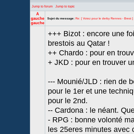
Jump to forum
Jump to topic
A
gauche
Sujet du message:
Re: [ Votez pour le derby Rennes - Brest ]
gauche
+++ Bizot : encore une fo
brestois au Qatar !
++ Chardo : pour en trouv
+ JKD : pour en trouver u
--- Mounié/JLD : rien de
pour le 1er et une techni
pour le 2nd.
-- Cardona : le néant. Qu
- RPG : bonne volonté ma
les 25eres minutes avec c