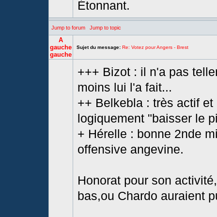
Étonnant.
Jump to forum
Jump to topic
A
gauche
Sujet du message:
Re: Votez pour Angers - Brest
gauche
+++ Bizot : il n'a pas tel
moins lui l'a fait...
++ Belkebla : très actif e
logiquement "baisser le p
+ Hérelle : bonne 2nde mi-
offensive angevine.
Honorat pour son activité,
bas,ou Chardo auraient pu