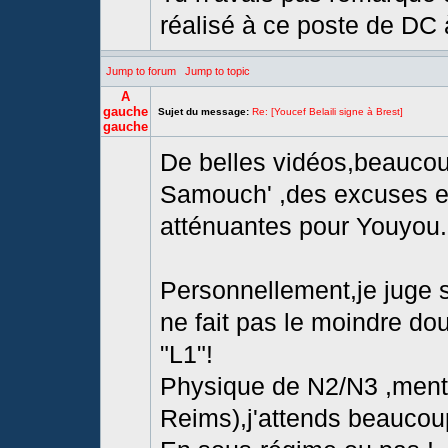
réalisé à ce poste de DC 
Jump to forum
Jump to topic
A
gauche
Sujet du message:
Re: [Youcef Belaili signe à Brest]
gauche
De belles vidéos,beaucou
Samouch' ,des excuses e
atténuantes pour Youyou..
Personnellement,je juge su
ne fait pas le moindre dou
"L1"!
Physique de N2/N3 ,mental
Reims),j'attends beaucou