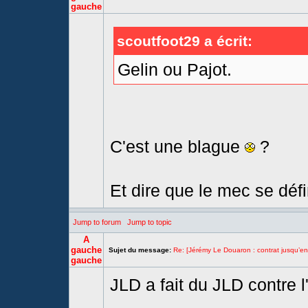
gauche
scoutfoot29 a écrit:
Gelin ou Pajot.
C'est une blague
?
Et dire que le mec se défi
Jump to forum
Jump to topic
A
gauche
Sujet du message:
Re: [Jérémy Le Douaron : contrat jusqu’e
gauche
JLD a fait du JLD contre 