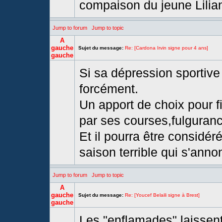
compaison du jeune Lilia
Jump to forum
Jump to topic
A
gauche
Sujet du message:
Re: [Cardona Irvin signe pour 4 ans]
gauche
Si sa dépression sportive 
forcément.
Un apport de choix pour fi
par ses courses,fulguran
Et il pourra être considé
saison terrible qui s'anno
Jump to forum
Jump to topic
A
gauche
Sujet du message:
Re: [Youcef Belaili signe à Brest]
gauche
Les "enflamades" laissen