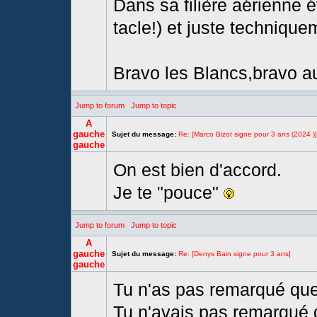
Dans sa filière aérienne
tacle!) et juste technique
Bravo les Blancs,bravo au
Jump to forum
Jump to topic
A
gauche
Sujet du message:
Re: [Marco Bizot signe pour 3 ans (2024 )]
gauche
On est bien d'accord.
Je te "pouce"
Jump to forum
Jump to topic
A
gauche
Sujet du message:
Re: [Denys Bain signe pour 3 ans]
gauche
Tu n'as pas remarqué qu
Tu n'avais pas remarqué 