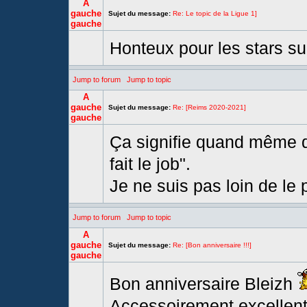
A
gauche
Sujet du message:
Re: Le topic de la Ligue 1]
gauche
Honteux pour les stars su
Jump to forum
Jump to topic
A
gauche
Sujet du message:
Re: [Reims 2020-2021]
gauche
Ça signifie quand même qu
fait le job".
Je ne suis pas loin de le
Jump to forum
Jump to topic
A
gauche
Sujet du message:
Re: [Bon anniversaire !!!]
gauche
Bon anniversaire Bleizh
Accessoirement,excellent