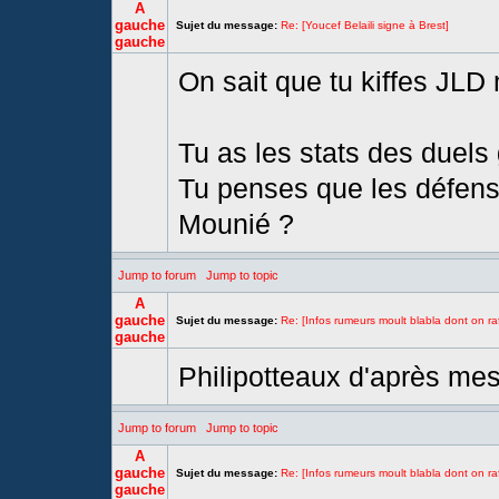
A
gauche
Sujet du message:
Re: [Youcef Belaili signe à Brest]
gauche
On sait que tu kiffes JL
Tu as les stats des duel
Tu penses que les défense
Mounié ?
Jump to forum
Jump to topic
A
gauche
Sujet du message:
Re: [Infos rumeurs moult blabla dont on raf
gauche
Philipotteaux d'après me
Jump to forum
Jump to topic
A
gauche
Sujet du message:
Re: [Infos rumeurs moult blabla dont on raf
gauche