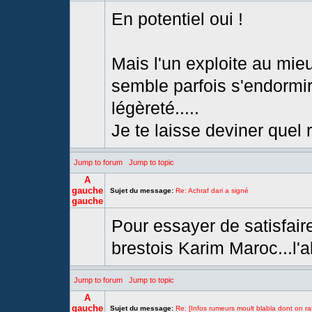
En potentiel oui !
Mais l'un exploite au mieu
semble parfois s'endormir 
légèreté.....
Je te laisse deviner quel 
Jump to forum
Jump to topic
A
gauche
Sujet du message:
Re: Achraf dari a signé
gauche
Pour essayer de satisfair
brestois Karim Maroc...l'
Jump to forum
Jump to topic
A
gauche
Sujet du message:
Re: [Infos rumeurs moult blabla dont on raf