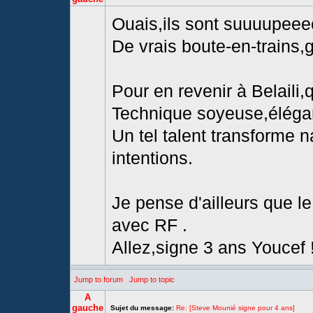
Ouais,ils sont suuuupeeeer
De vrais boute-en-trains,g
Pour en revenir à Belaili,q
Technique soyeuse,éléganc
Un tel talent transforme n
intentions.
Je pense d'ailleurs que 
avec RF .
Allez,signe 3 ans Youcef 
Jump to forum
Jump to topic
A
gauche
Sujet du message:
Re: [Steve Mounié signe pour 4 ans]