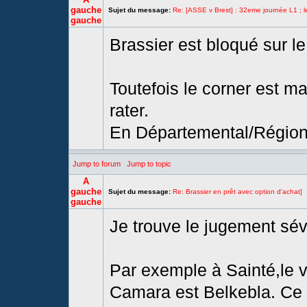
gauche
Sujet du message:
Re: [ASSE v Brest] : 32eme journée L1 ; l
gauche
Brassier est bloqué sur le
Toutefois le corner est mal
rater.
En Départemental/Régional
Jump to forum
Jump to topic
A
gauche
Sujet du message:
Re: Brassier en prêt avec option d'achat]
gauche
Je trouve le jugement sév
Par exemple à Sainté,le v
Camara est Belkebla. Ce 