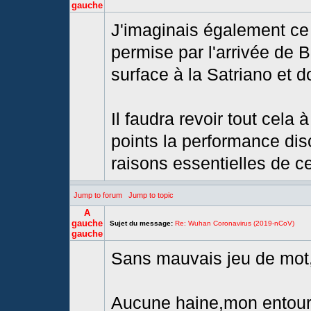
gauche
J'imaginais également ce 
permise par l'arrivée de B
surface à la Satriano et d
Il faudra revoir tout cela
points la performance dis
raisons essentielles de ce 
Jump to forum
Jump to topic
A
gauche
Sujet du message:
Re: Wuhan Coronavirus (2019-nCoV)
gauche
Sans mauvais jeu de mot,"l
Aucune haine,mon entour