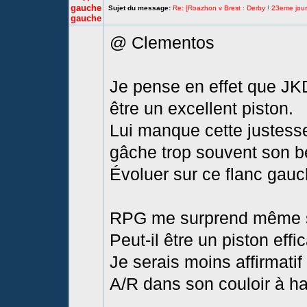
gauche
Sujet du message:
Re: [Roazhon v Brest : Derby ! 23eme jour
gauche
@ Clementos
Je pense en effet que JKD
être un excellent piston.
Lui manque cette justesse
gâche trop souvent son b
Évoluer sur ce flanc gauc
RPG me surprend même si j
Peut-il être un piston effi
Je serais moins affirmati
A/R dans son couloir à ha