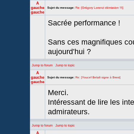
A
gauche
Sujet du message:
Re: [Grégory Lorenzi démission !!!]
gauche
Sacrée performance !
Sans ces magnifiques cou
aujourd'hui ?
Jump to forum
Jump to topic
A
gauche
Sujet du message:
Re: [Youcef Belaili signe à Brest]
gauche
Merci.
Intéressant de lire les in
admirateurs.
Jump to forum
Jump to topic
A