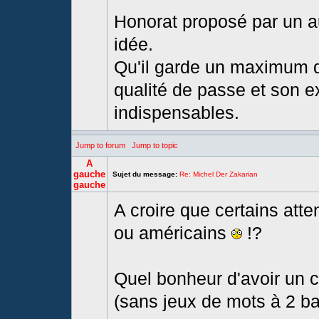
Honorat proposé par un a
idée.
Qu'il garde un maximum d'
qualité de passe et son e
indispensables.
Jump to forum
Jump to topic
A
gauche
Sujet du message:
Re: Michel Der Zakarian
gauche
A croire que certains atte
ou américains
!?
Quel bonheur d'avoir un c
(sans jeux de mots à 2 b