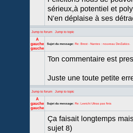
sérieux,à potentiel et pol
N'en déplaise à ses détra
Jump to forum
Jump to topic
A
gauche
Sujet du message:
Re: Brest - Nantes : nouveau DerZakico.
gauche
Ton commentaire est presq
Juste une toute petite err
Jump to forum
Jump to topic
A
gauche
Sujet du message:
Re: Leetchi Ultras pas finis
gauche
Ça faisait longtemps mais
sujet 8)