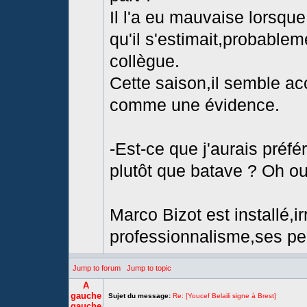
Il l'a eu mauvaise lorsque
qu'il s'estimait,probablem
collègue.
Cette saison,il semble ac
comme une évidence.
-Est-ce que j'aurais préfé
plutôt que batave ? Oh oui
Marco Bizot est installé,i
professionnalisme,ses per
Jump to forum
Jump to topic
A
gauche
Sujet du message:
Re: [Youcef Belaili signe à Brest]
gauche