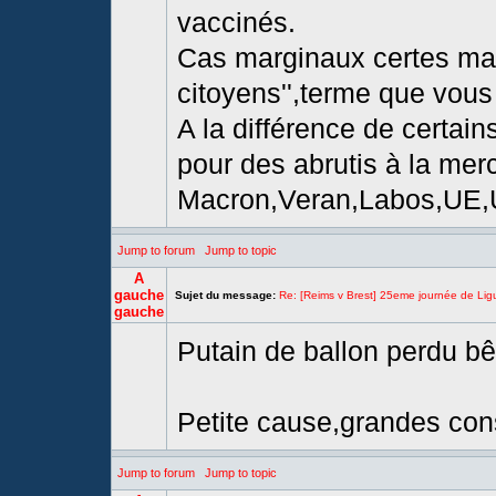
vaccinés.
Cas marginaux certes mai
citoyens'',terme que vous a
A la différence de certain
pour des abrutis à la mer
Macron,Veran,Labos,UE,USA
Jump to forum
Jump to topic
A
gauche
Sujet du message:
Re: [Reims v Brest] 25eme journée de Lig
gauche
Putain de ballon perdu bê
Petite cause,grandes co
Jump to forum
Jump to topic