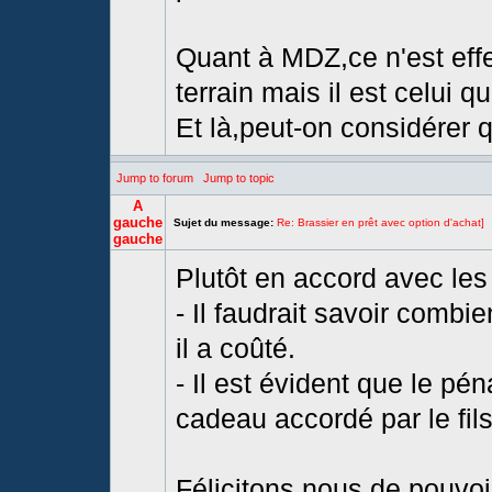
Quant à MDZ,ce n'est effe
terrain mais il est celui q
Et là,peut-on considérer qu
Jump to forum
Jump to topic
A
gauche
Sujet du message:
Re: Brassier en prêt avec option d'achat]
gauche
Plutôt en accord avec les
- Il faudrait savoir combi
il a coûté.
- Il est évident que le pé
cadeau accordé par le fils 
Félicitons nous de pouvoi