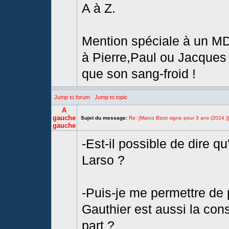
A à Z.
Mention spéciale à un MDZ
à Pierre,Paul ou Jacques a
que son sang-froid !
Jump to forum
Jump to topic
A
gauche
Sujet du message:
Re: [Marco Bizot signe pour 3 ans (2024 )]
gauche
-Est-il possible de dire qu
Larso ?
-Puis-je me permettre de 
Gauthier est aussi la con
part ?