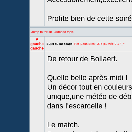
Profite bien de cette soir
Jump to forum
Jump to topic
A
gauche
Sujet du message:
Re: [Lens-Brest] 27e journée 0-1 ^_^
gauche
De retour de Bollaert.
Quelle belle après-midi !
Un décor tout en couleur
unique,une météo de début
dans l'escarcelle !
Le match.