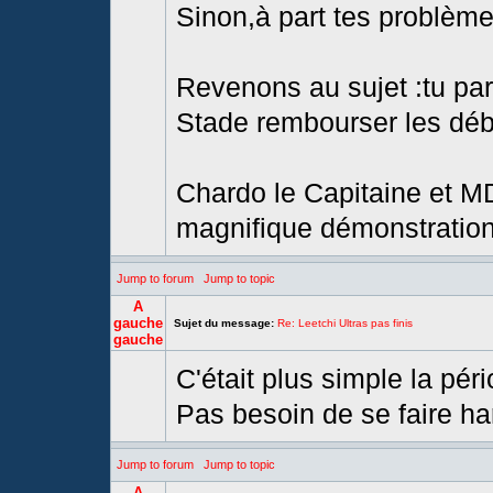
Sinon,à part tes problème
Revenons au sujet :tu part
Stade rembourser les débi
Chardo le Capitaine et MD
magnifique démonstration 
Jump to forum
Jump to topic
A
gauche
Sujet du message:
Re: Leetchi Ultras pas finis
gauche
C'était plus simple la pé
Pas besoin de se faire hara
Jump to forum
Jump to topic
A