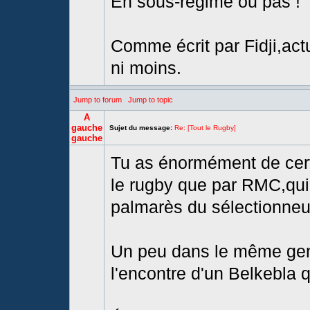
En sous-régime ou pas !
Comme écrit par Fidji,act
ni moins.
Jump to forum
Jump to topic
A
gauche
Sujet du message:
Re: [Tout le Rugby]
gauche
Tu as énormément de cert
le rugby que par RMC,qui 
palmarès du sélectionneu
Un peu dans le même gen
l'encontre d'un Belkebla qu