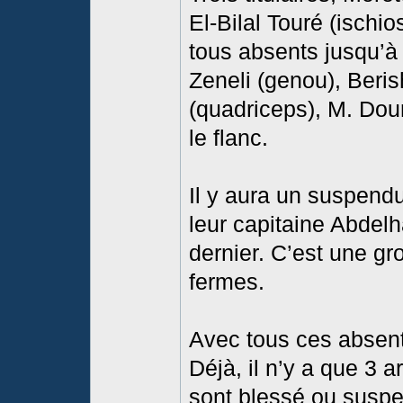
El-Bilal Touré (ischi
tous absents jusqu’à 
Zeneli (genou), Berish
(quadriceps), M. Dou
le flanc.
Il y aura un suspend
leur capitaine Abde
dernier. C’est une gr
fermes.
Avec tous ces absent
Déjà, il n’y a que 3 ar
sont blessé ou suspe