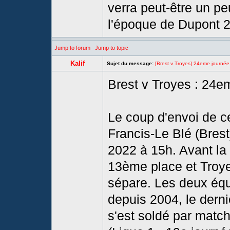
verra peut-être un pe
l'époque de Dupont 2
Jump to forum
Jump to topic
Kalif
Sujet du message:
[Brest v Troyes] 24eme journée
Brest v Troyes : 24e
Le coup d'envoi de c
Francis-Le Blé (Brest
2022 à 15h. Avant la 
13ème place et Troyes
sépare. Les deux équ
depuis 2004, le dern
s'est soldé par matc