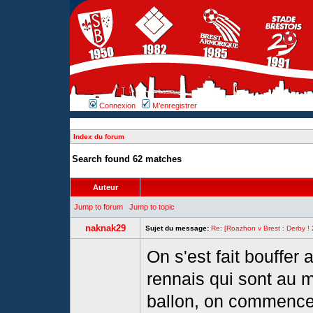
Connexion
M’enregistrer
Index du forum
Search found 62 matches
Auteur
Jump to forum
Jump to topic
naknak29
Sujet du message:
Re: [Roazhon v Brest : Derby !
On s'est fait bouffer 
rennais qui sont au m
ballon, on commence 