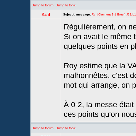
Jump to forum
Jump to topic
Kalif
Sujet du message:
Re: [Clermont 1-1 Brest] J21/L1
Régulièrement, on ne
Si on avait le même 
quelques points en p
Roy estime que la VA
malhonnêtes, c'est do
mot qui arrange, on 
À 0-2, la messe était
ces points qu'on nous 
Jump to forum
Jump to topic