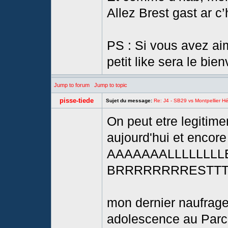
Allez Brest gast ar c’
PS : Si vous avez ai
petit like sera le bie
Jump to forum
Jump to topic
pisse-tiede
Sujet du message:
Re: J4 - SB29 vs Montpellier Hé
On peut etre legitimeme
aujourd'hui et encor
AAAAAAALLLLLLLL
BRRRRRRRRESTTTTT
mon dernier naufrage
adolescence au Parc c