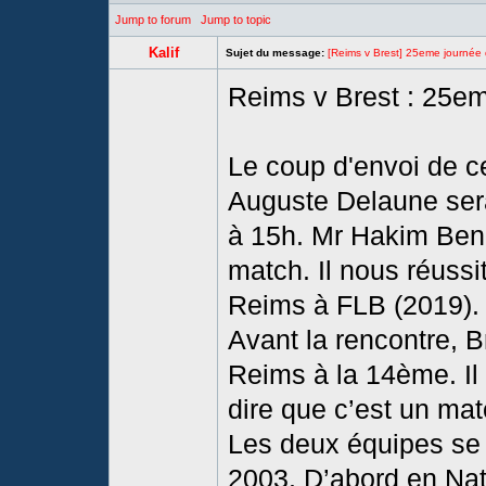
Jump to forum
Jump to topic
Kalif
Sujet du message:
[Reims v Brest] 25eme journée 
Reims v Brest : 25em
Le coup d'envoi de c
Auguste Delaune ser
à 15h. Mr Hakim Ben E
match. Il nous réussi
Reims à FLB (2019).
Avant la rencontre, B
Reims à la 14ème. Il
dire que c’est un mat
Les deux équipes se 
2003. D’abord en Nati