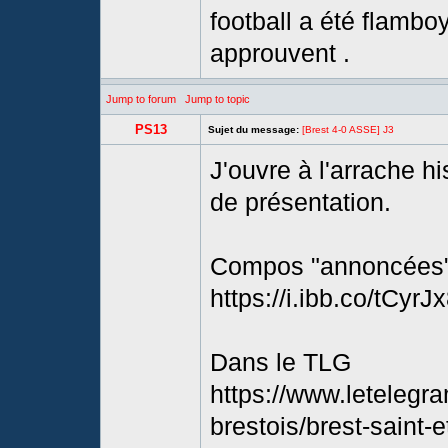
football a été flambo
approuvent .
Jump to forum
Jump to topic
PS13
Sujet du message:
[Brest 4-0 ASSE] J3
J'ouvre à l'arrache h
de présentation.
Compos "annoncées"
https://i.ibb.co/tCyr
Dans le TLG
https://www.letelegra
brestois/brest-saint