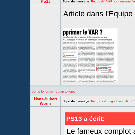
PS13
Sujet du message:
Re: La (le) VAR, ce nouveau flé
Article dans l'Equipe
Jump to forum
Jump to topic
Hans-Hubert
Sujet du message:
Re: [Strasbourg v Brest] J23/L
Worm
PS13 a écrit:
Le fameux complot a