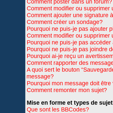
Comment poster dans un forum?
Comment modifier ou supprimer
Comment ajouter une signature
Comment créer un sondage?
Pourquoi ne puis-je pas ajouter 
Comment modifier ou supprimer
Pourquoi ne puis-je pas accéder
Pourquoi ne puis-je pas joindre 
Pourquoi ai-je reçu un avertisse
Comment rapporter des message
A quoi sert le bouton “Sauvegard
message?
Pourquoi mon message doit être 
Comment remonter mon sujet?
Mise en forme et types de sujet
Que sont les BBCodes?