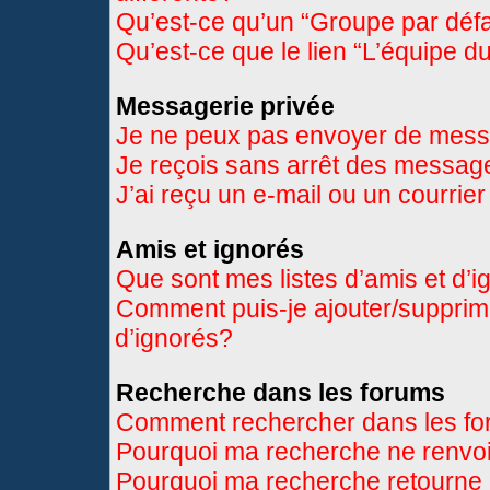
Qu’est-ce qu’un “Groupe par déf
Qu’est-ce que le lien “L’équipe d
Messagerie privée
Je ne peux pas envoyer de mess
Je reçois sans arrêt des message
J’ai reçu un e-mail ou un courrier
Amis et ignorés
Que sont mes listes d’amis et d’
Comment puis-je ajouter/supprimer
d’ignorés?
Recherche dans les forums
Comment rechercher dans les f
Pourquoi ma recherche ne renvoi
Pourquoi ma recherche retourne