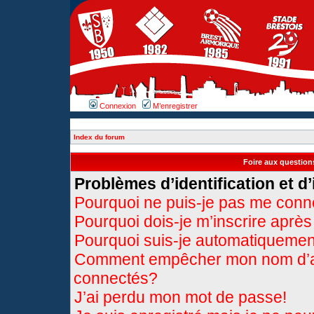
Connexion
M’enregistrer
Index du forum
Foire aux questio
Problèmes d’identification et d’
Pourquoi ne puis-je pas me conn
Pourquoi dois-je m’inscrire après
Pourquoi suis-je automatiqueme
Comment empêcher mon nom d’appa
connectés?
J’ai perdu mon mot de passe!