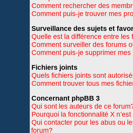
Comment rechercher des memb
Comment puis-je trouver mes pr
Surveillance des sujets et favor
Quelle est la différence entre les 
Comment surveiller des forums ou
Comment puis-je supprimer mes s
Fichiers joints
Quels fichiers joints sont autoris
Comment trouver tous mes fichier
Concernant phpBB 3
Qui sont les auteurs de ce forum
Pourquoi la fonctionnalité X n’es
Qui contacter pour les abus ou l
forum?