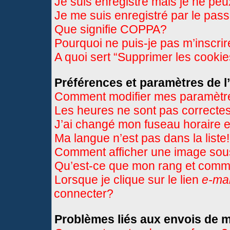
Je suis enregistré mais je ne pe
Je me suis enregistré par le pas
Que signifie COPPA?
Pourquoi ne puis-je pas m’inscri
A quoi sert “Supprimer les cooki
Préférences et paramètres de l’
Comment modifier mes paramètr
Les heures ne sont pas correctes
J’ai changé mon fuseau horaire et
Ma langue n’est pas dans la liste!
Comment afficher une image so
Qu’est-ce que mon rang et comme
Lorsque je clique sur le lien
e-mai
connecter?
Problèmes liés aux envois de