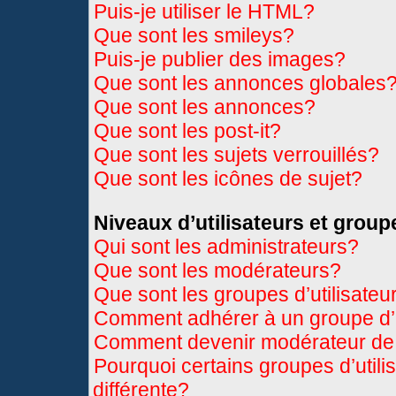
Puis-je utiliser le HTML?
Que sont les smileys?
Puis-je publier des images?
Que sont les annonces globales
Que sont les annonces?
Que sont les post-it?
Que sont les sujets verrouillés?
Que sont les icônes de sujet?
Niveaux d’utilisateurs et group
Qui sont les administrateurs?
Que sont les modérateurs?
Que sont les groupes d’utilisateu
Comment adhérer à un groupe d’u
Comment devenir modérateur de
Pourquoi certains groupes d’util
différente?