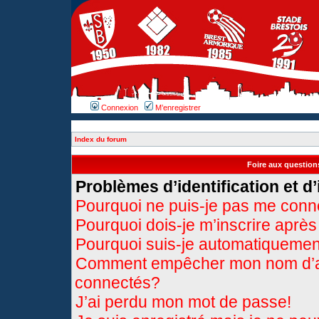
Connexion
M’enregistrer
Index du forum
Foire aux questio
Problèmes d’identification et d’
Pourquoi ne puis-je pas me conn
Pourquoi dois-je m’inscrire après
Pourquoi suis-je automatiqueme
Comment empêcher mon nom d’appa
connectés?
J’ai perdu mon mot de passe!