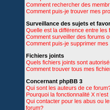
Comment rechercher des memb
Comment puis-je trouver mes pr
Surveillance des sujets et favor
Quelle est la différence entre les 
Comment surveiller des forums ou
Comment puis-je supprimer mes s
Fichiers joints
Quels fichiers joints sont autoris
Comment trouver tous mes fichier
Concernant phpBB 3
Qui sont les auteurs de ce forum
Pourquoi la fonctionnalité X n’es
Qui contacter pour les abus ou l
forum?