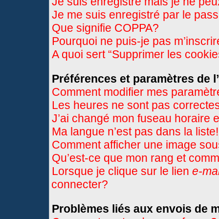
Je suis enregistré mais je ne pe
Je me suis enregistré par le pas
Que signifie COPPA?
Pourquoi ne puis-je pas m’inscri
A quoi sert “Supprimer les cooki
Préférences et paramètres de l’
Comment modifier mes paramètr
Les heures ne sont pas correctes
J’ai changé mon fuseau horaire et
Ma langue n’est pas dans la liste!
Comment afficher une image so
Qu’est-ce que mon rang et comme
Lorsque je clique sur le lien
e-mai
connecter?
Problèmes liés aux envois de