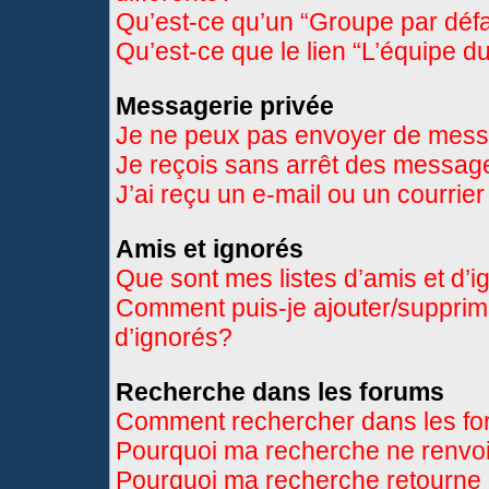
Qu’est-ce qu’un “Groupe par déf
Qu’est-ce que le lien “L’équipe d
Messagerie privée
Je ne peux pas envoyer de mess
Je reçois sans arrêt des message
J’ai reçu un e-mail ou un courrier
Amis et ignorés
Que sont mes listes d’amis et d’
Comment puis-je ajouter/supprimer
d’ignorés?
Recherche dans les forums
Comment rechercher dans les f
Pourquoi ma recherche ne renvoi
Pourquoi ma recherche retourne