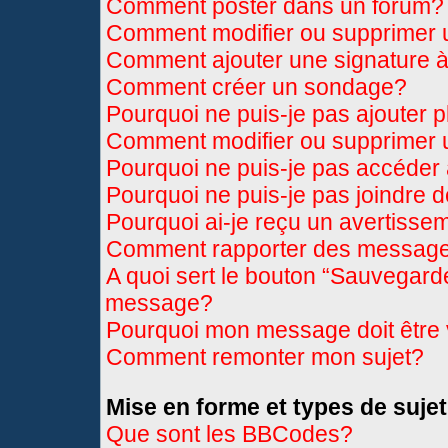
Comment poster dans un forum?
Comment modifier ou supprimer
Comment ajouter une signature
Comment créer un sondage?
Pourquoi ne puis-je pas ajouter 
Comment modifier ou supprimer
Pourquoi ne puis-je pas accéder
Pourquoi ne puis-je pas joindre 
Pourquoi ai-je reçu un avertisse
Comment rapporter des message
A quoi sert le bouton “Sauvegard
message?
Pourquoi mon message doit être 
Comment remonter mon sujet?
Mise en forme et types de sujet
Que sont les BBCodes?