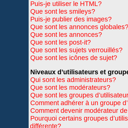
Puis-je utiliser le HTML?
Que sont les smileys?
Puis-je publier des images?
Que sont les annonces globales
Que sont les annonces?
Que sont les post-it?
Que sont les sujets verrouillés?
Que sont les icônes de sujet?
Niveaux d’utilisateurs et group
Qui sont les administrateurs?
Que sont les modérateurs?
Que sont les groupes d’utilisateu
Comment adhérer à un groupe d’u
Comment devenir modérateur de
Pourquoi certains groupes d’util
différente?