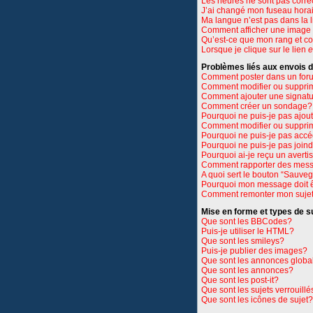
Les heures ne sont pas corre
J’ai changé mon fuseau horair
Ma langue n’est pas dans la li
Comment afficher une imag
Qu’est-ce que mon rang et c
Lorsque je clique sur le lien
e
Problèmes liés aux envois
Comment poster dans un for
Comment modifier ou suppri
Comment ajouter une signat
Comment créer un sondage?
Pourquoi ne puis-je pas ajou
Comment modifier ou suppri
Pourquoi ne puis-je pas accé
Pourquoi ne puis-je pas join
Pourquoi ai-je reçu un avert
Comment rapporter des mess
A quoi sert le bouton “Sauve
Pourquoi mon message doit ê
Comment remonter mon suje
Mise en forme et types de s
Que sont les BBCodes?
Puis-je utiliser le HTML?
Que sont les smileys?
Puis-je publier des images?
Que sont les annonces globa
Que sont les annonces?
Que sont les post-it?
Que sont les sujets verrouillé
Que sont les icônes de sujet?