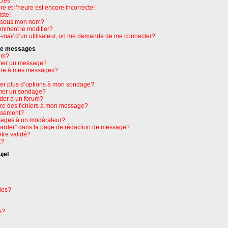
ctes!
e et l’heure est encore incorrecte!
ste!
e sous mon nom?
omment le modifier?
-mail
d’un utilisateur, on me demande de me connecter?
 de messages
um?
mer un message?
ure à mes messages?
ter plus d’options à mon sondage?
mer un sondage?
der à un forum?
dre des fichiers à mon message?
issement?
ages à un modérateur?
garder” dans la page de rédaction de message?
tre validé?
t?
ujet
les?
s?