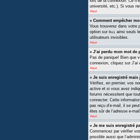
lors de la connexion. Ce n’
université, etc.). Si vous n
Haut
» Comment empêcher mon n
Vous trouverez dans votre pa
option sur
ainsi seuls l
Oui
utilisateurs invisibles.
Haut
» J’ai perdu mon mot de 
Pas de panique! Bien que vot
connexion, cliquez sur
J’ai
Haut
» Je suis enregistré mais
Vérifiez, en premier, vos no
active et si vous avez indiq
forums nécessitent que tout
connecter. Cette information
pas reçu d’e-mail, il se peu
êtes sûr de l’adresse e-mail
Haut
» Je me suis enregistré p
Commencez par vérifier vos n
possible aussi que l’adminis