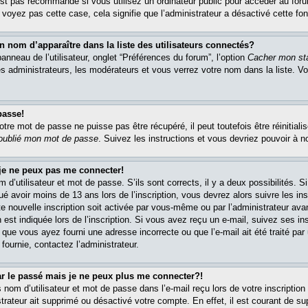
est pas recommandé si vous utilisez un ordinateur public pour accéder au foru
e voyez pas cette case, cela signifie que l’administrateur a désactivé cette fon
om d’apparaître dans la liste des utilisateurs connectés?
nneau de l’utilisateur, onglet “Préférences du forum”, l’option
Cacher mon sta
es administrateurs, les modérateurs et vous verrez votre nom dans la liste. 
passe!
re mot de passe ne puisse pas être récupéré, il peut toutefois être réinitialis
 oublié mon mot de passe
. Suivez les instructions et vous devriez pouvoir à 
 je ne peux pas me connecter!
m d’utilisateur et mot de passe. S’ils sont corrects, il y a deux possibilités. 
ué avoir moins de 13 ans lors de l’inscription, vous devrez alors suivre les in
e nouvelle inscription soit activée par vous-même ou par l’administrateur av
 est indiquée lors de l’inscription. Si vous avez reçu un e-mail, suivez ses in
t que vous ayez fourni une adresse incorrecte ou que l’e-mail ait été traité par 
 fournie, contactez l’administrateur.
ar le passé mais je ne peux plus me connecter?!
om d’utilisateur et mot de passe dans l’e-mail reçu lors de votre inscription 
trateur ait supprimé ou désactivé votre compte. En effet, il est courant de su