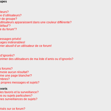
oupes
ateurs?
 d’utilisateurs?
r de groupe?
tilisateurs apparaissent dans une couleur différente?
défaut”?
pe du forum”?
essages privés!
sages indésirables!
rier abusif d’un utilisateur de ce forum!
 d’ignorés?
imer des utilisateurs de ma liste d’amis ou d’ignorés?
s forums?
nvoie aucun résultat?
rne une page blanche!?
embres?
 propres messages et sujets?
avoris
les favoris et la surveillance?
 ou sujets particuliers?
es surveillances de sujets?
orisés sur ce forum?