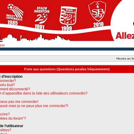
trer
Heures au fo
Foire aux questions (Questions posées fréquemment)
 d’inscription
connecter?
près tout?
uement déconnecté?
apparaître dans la liste des utilisateurs connectés?
e peux pas me connecter!
 passé mais je ne peux plus me connecter?!
crire?
okies du forum”?
 l’utilisateur
mètres?