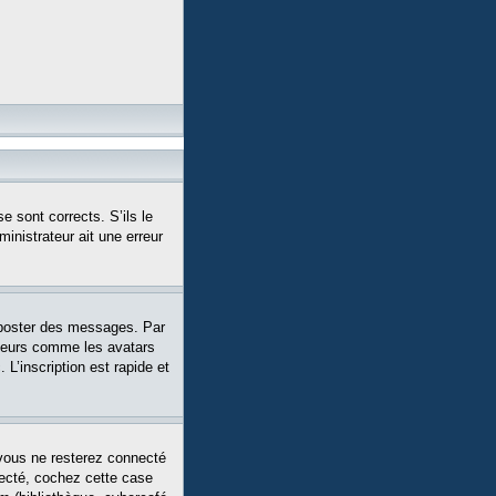
e sont corrects. S’ils le
ministrateur ait une erreur
 poster des messages. Par
siteurs comme les avatars
L’inscription est rapide et
vous ne resterez connecté
necté, cochez cette case