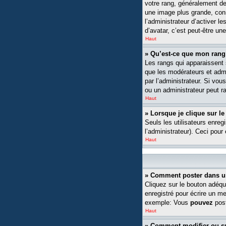
votre rang, généralement de
une image plus grande, conn
l’administrateur d’activer l
d’avatar, c’est peut-être un
Haut
» Qu’est-ce que mon rang
Les rangs qui apparaissent s
que les modérateurs et admin
par l’administrateur. Si v
ou un administrateur peut 
Haut
» Lorsque je clique sur le
Seuls les utilisateurs enreg
l’administrateur). Ceci pour
Haut
» Comment poster dans u
Cliquez sur le bouton adéqu
enregistré pour écrire un m
exemple: Vous
pouvez
post
Haut
» Comment modifier ou 