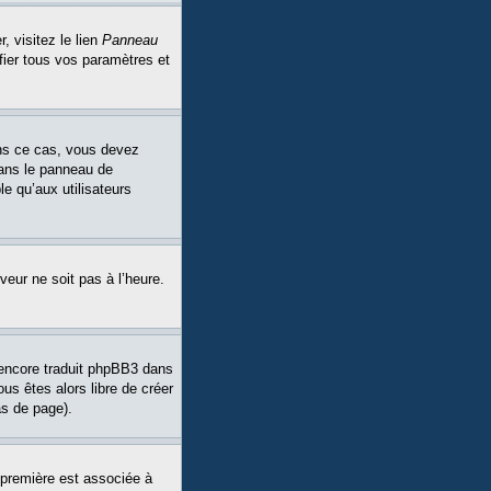
, visitez le lien
Panneau
fier tous vos paramètres et
Dans ce cas, vous devez
dans le panneau de
le qu’aux utilisateurs
veur ne soit pas à l’heure.
a encore traduit phpBB3 dans
ous êtes alors libre de créer
as de page).
 première est associée à