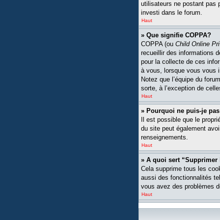
utilisateurs ne postant pas 
investi dans le forum.
Haut
» Que signifie COPPA?
COPPA (ou
Child Online Pr
recueillir des informations
pour la collecte de ces inf
à vous, lorsque vous vous i
Notez que l’équipe du forum 
sorte, à l’exception de cell
Haut
» Pourquoi ne puis-je pas
Il est possible que le propri
du site peut également avoi
renseignements.
Haut
» A quoi sert “Supprimer
Cela supprime tous les cook
aussi des fonctionnalités te
vous avez des problèmes de
Haut