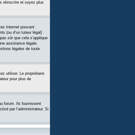
s réinscrire et soyez plus
tes Internet pouvant
ts (ou d’un tuteur légal)
 pas sûr que cela s’applique
une assistance légale.
stions légales de toute
ez utiliser. Le propriétaire
ateur pour plus de
u forum. Ils fournissent
tivé par l’administrateur. Si