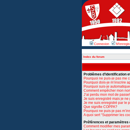
Connexion
M’enregis
Index du forum
Problèmes d’identification et
Pourquoi ne puis-je pas me 
Pourquoi dois-je m’inscrire a
Pourquoi suis-je automatiq
Comment empêcher mon nom d’
J’ai perdu mon mot de passe!
Je suis enregistré mais je n
Je me suis enregistré par le
Que signifie COPPA?
Pourquoi ne puis-je pas m’ins
A quoi sert “Supprimer les co
Préférences et paramètres de
Comment modifier mes para