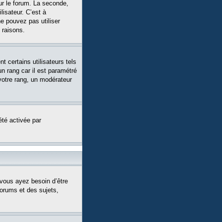
ur le forum. La seconde,
isateur. C’est à
ne pouvez pas utiliser
 raisons.
 certains utilisateurs tels
n rang car il est paramétré
votre rang, un modérateur
été activée par
 vous ayez besoin d’être
forums et des sujets,