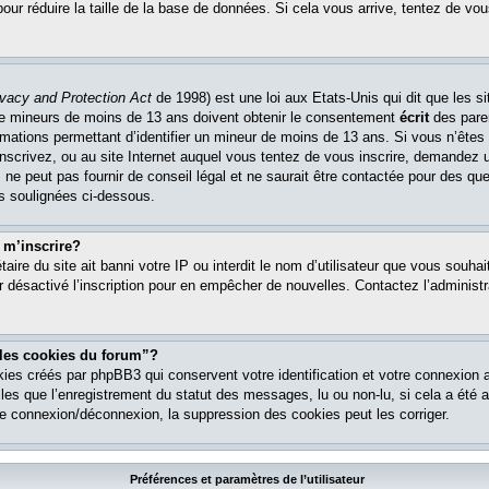
pour réduire la taille de la base de données. Si cela vous arrive, tentez de vou
ivacy and Protection Act
de 1998) est une loi aux Etats-Unis qui dit que les si
 de mineurs de moins de 13 ans doivent obtenir le consentement
écrit
des paren
ormations permettant d’identifier un mineur de moins de 13 ans. Si vous n’êtes
nscrivez, ou au site Internet auquel vous tentez de vous inscrire, demandez 
ne peut pas fournir de conseil légal et ne saurait être contactée pour des que
es soulignées ci-dessous.
 m’inscrire?
étaire du site ait banni votre IP ou interdit le nom d’utilisateur que vous souhait
r désactivé l’inscription pour en empêcher de nouvelles. Contactez l’administr
 les cookies du forum”?
ies créés par phpBB3 qui conservent votre identification et votre connexion a
lles que l’enregistrement du statut des messages, lu ou non-lu, si cela a été ac
 connexion/déconnexion, la suppression des cookies peut les corriger.
Préférences et paramètres de l’utilisateur