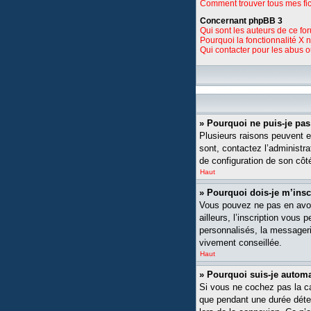
Comment trouver tous mes fic
Concernant phpBB 3
Qui sont les auteurs de ce fo
Pourquoi la fonctionnalité X 
Qui contacter pour les abus 
» Pourquoi ne puis-je pa
Plusieurs raisons peuvent ex
sont, contactez l’administra
de configuration de son côté,
Haut
» Pourquoi dois-je m’insc
Vous pouvez ne pas en avoi
ailleurs, l’inscription vou
personnalisés, la messagerie
vivement conseillée.
Haut
» Pourquoi suis-je auto
Si vous ne cochez pas la 
que pendant une durée déte