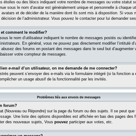
s étoiles ou des blocs indiquant votre nombre de messages ou votre statut s
ue sous le nom d’avatar est généralement unique et personnelle à chaque util
es avatars et de décider de la manière dont ils sont mis à disposition. Si vous 
e décision de l’administrateur. Vous pouvez le contacter pour lui demander ses
 et comment le modifier?
ous le nom d’utilisateur indiquent le nombre de messages postés ou identifient
istrateurs. En général, vous ne pouvez pas directement modifier l’intitulé d’u
ous abusez des forums en postant des messages dans le seul but d’augmenter 
rabaisser votre compteur de messages.
 lien
e-mail
d’un utilisateur, on me demande de me connecter?
istrés peuvent s’envoyer des e-mails via le formulaire intégré (si la fonction a 
 empêcher un usage abusif de la fonctionnalité par les invités.
Problèmes liés aux envois de messages
n forum?
at (Nouveau ou Répondre) sur la page du forum ou des sujets. Il se peut que
essage. Une liste des options disponibles est affichée en bas des pages des 
er des nouveaux sujets, Vous
pouvez
participer aux votes, etc.
supprimer un message?