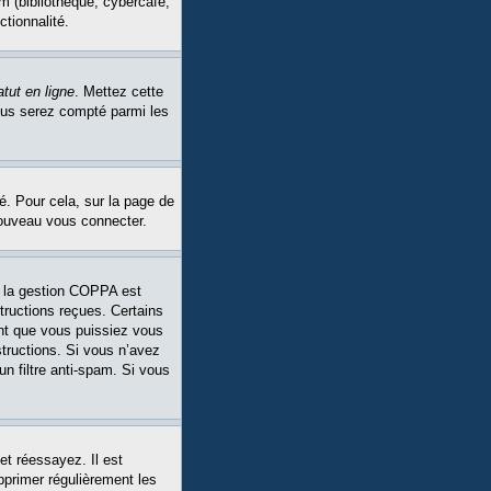
m (bibliothèque, cybercafé,
ctionnalité.
tut en ligne
. Mettez cette
Vous serez compté parmi les
é. Pour cela, sur la page de
nouveau vous connecter.
Si la gestion COPPA est
structions reçues. Certains
ant que vous puissiez vous
structions. Si vous n’avez
un filtre anti-spam. Si vous
et réessayez. Il est
pprimer régulièrement les