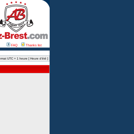
FAQ
Thanks list
rmat UTC + 1 heure [ Heure d’été ]