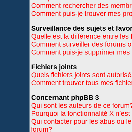
Comment rechercher des memb
Comment puis-je trouver mes pr
Surveillance des sujets et favor
Quelle est la différence entre les 
Comment surveiller des forums ou
Comment puis-je supprimer mes s
Fichiers joints
Quels fichiers joints sont autoris
Comment trouver tous mes fichier
Concernant phpBB 3
Qui sont les auteurs de ce forum
Pourquoi la fonctionnalité X n’es
Qui contacter pour les abus ou l
forum?