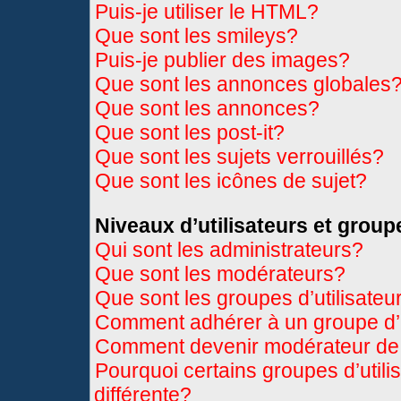
Puis-je utiliser le HTML?
Que sont les smileys?
Puis-je publier des images?
Que sont les annonces globales
Que sont les annonces?
Que sont les post-it?
Que sont les sujets verrouillés?
Que sont les icônes de sujet?
Niveaux d’utilisateurs et group
Qui sont les administrateurs?
Que sont les modérateurs?
Que sont les groupes d’utilisateu
Comment adhérer à un groupe d’u
Comment devenir modérateur de
Pourquoi certains groupes d’util
différente?