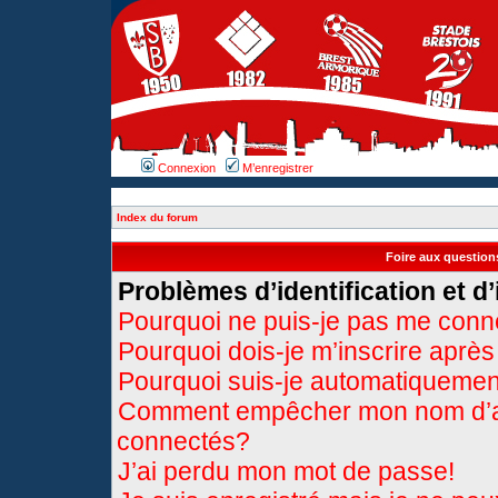
Connexion
M’enregistrer
Index du forum
Foire aux questio
Problèmes d’identification et d’
Pourquoi ne puis-je pas me conn
Pourquoi dois-je m’inscrire après
Pourquoi suis-je automatiqueme
Comment empêcher mon nom d’appa
connectés?
J’ai perdu mon mot de passe!