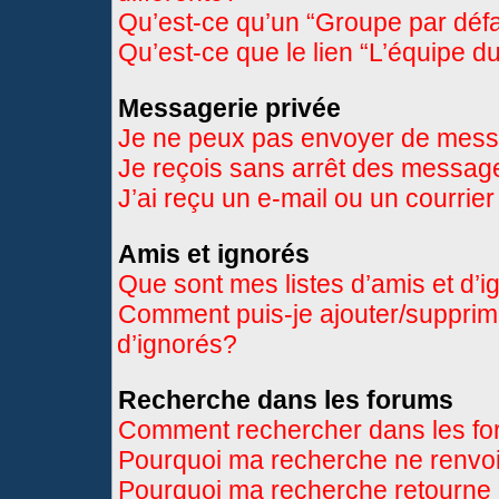
Qu’est-ce qu’un “Groupe par déf
Qu’est-ce que le lien “L’équipe d
Messagerie privée
Je ne peux pas envoyer de mess
Je reçois sans arrêt des message
J’ai reçu un e-mail ou un courrier
Amis et ignorés
Que sont mes listes d’amis et d’
Comment puis-je ajouter/supprimer
d’ignorés?
Recherche dans les forums
Comment rechercher dans les f
Pourquoi ma recherche ne renvoi
Pourquoi ma recherche retourne