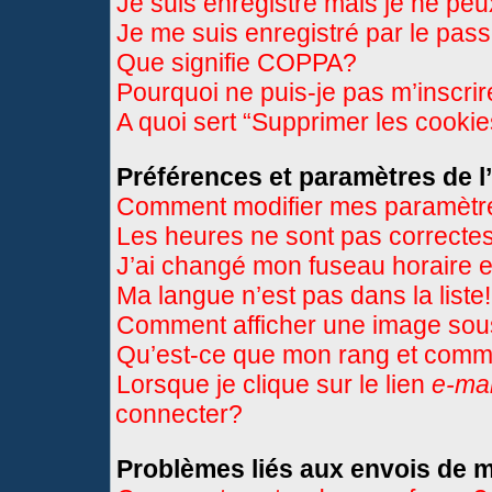
Je suis enregistré mais je ne pe
Je me suis enregistré par le pas
Que signifie COPPA?
Pourquoi ne puis-je pas m’inscri
A quoi sert “Supprimer les cooki
Préférences et paramètres de l’
Comment modifier mes paramètr
Les heures ne sont pas correctes
J’ai changé mon fuseau horaire et
Ma langue n’est pas dans la liste!
Comment afficher une image so
Qu’est-ce que mon rang et comme
Lorsque je clique sur le lien
e-mai
connecter?
Problèmes liés aux envois de