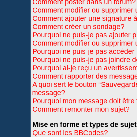
Comment poster dans un forum?
Comment modifier ou supprimer
Comment ajouter une signature
Comment créer un sondage?
Pourquoi ne puis-je pas ajouter 
Comment modifier ou supprimer
Pourquoi ne puis-je pas accéder
Pourquoi ne puis-je pas joindre 
Pourquoi ai-je reçu un avertisse
Comment rapporter des message
A quoi sert le bouton “Sauvegard
message?
Pourquoi mon message doit être 
Comment remonter mon sujet?
Mise en forme et types de sujet
Que sont les BBCodes?