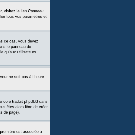
, visitez le lien
Panneau
fier tous vos paramètres et
Dans ce cas, vous devez
dans le panneau de
le qu’aux utilisateurs
veur ne soit pas à l’heure.
a encore traduit phpBB3 dans
ous êtes alors libre de créer
as de page).
 première est associée à