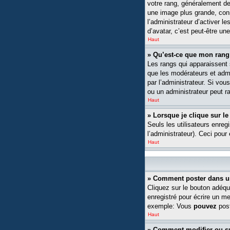
votre rang, généralement de
une image plus grande, conn
l’administrateur d’activer l
d’avatar, c’est peut-être un
Haut
» Qu’est-ce que mon rang
Les rangs qui apparaissent s
que les modérateurs et admin
par l’administrateur. Si v
ou un administrateur peut 
Haut
» Lorsque je clique sur le
Seuls les utilisateurs enreg
l’administrateur). Ceci pour
Haut
» Comment poster dans u
Cliquez sur le bouton adéqu
enregistré pour écrire un m
exemple: Vous
pouvez
post
Haut
» Comment modifier ou 