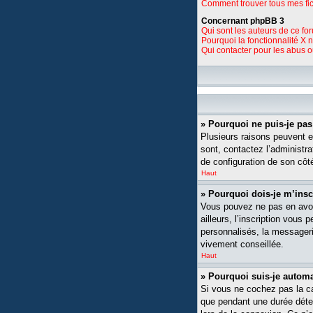
Comment trouver tous mes fic
Concernant phpBB 3
Qui sont les auteurs de ce fo
Pourquoi la fonctionnalité X 
Qui contacter pour les abus 
» Pourquoi ne puis-je pa
Plusieurs raisons peuvent ex
sont, contactez l’administra
de configuration de son côté,
Haut
» Pourquoi dois-je m’insc
Vous pouvez ne pas en avoi
ailleurs, l’inscription vou
personnalisés, la messagerie
vivement conseillée.
Haut
» Pourquoi suis-je auto
Si vous ne cochez pas la 
que pendant une durée déte