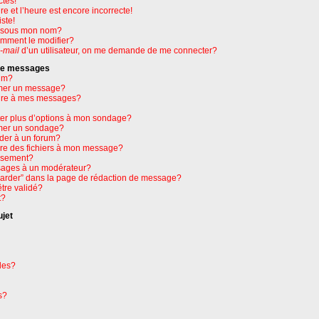
ctes!
e et l’heure est encore incorrecte!
ste!
e sous mon nom?
omment le modifier?
-mail
d’un utilisateur, on me demande de me connecter?
 de messages
um?
mer un message?
ure à mes messages?
ter plus d’options à mon sondage?
mer un sondage?
der à un forum?
dre des fichiers à mon message?
issement?
ages à un modérateur?
garder” dans la page de rédaction de message?
tre validé?
t?
ujet
les?
s?