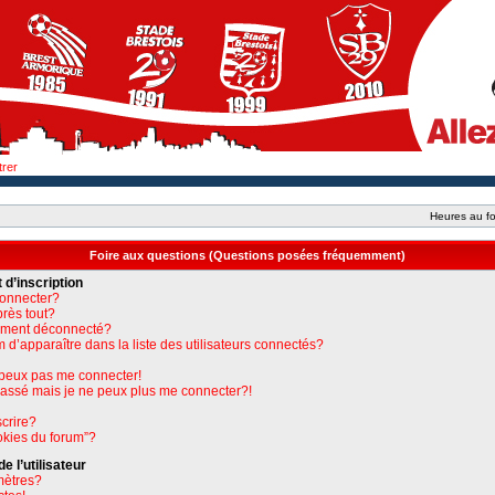
trer
Heures au fo
Foire aux questions (Questions posées fréquemment)
 d’inscription
connecter?
près tout?
uement déconnecté?
apparaître dans la liste des utilisateurs connectés?
e peux pas me connecter!
 passé mais je ne peux plus me connecter?!
crire?
okies du forum”?
 l’utilisateur
mètres?