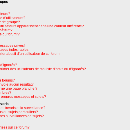
oupes
ateurs?
 d’utilisateurs?
r de groupe?
tilisateurs apparaissent dans une couleur différente?
défaut”?
pe du forum”?
essages privés!
sages indésirables!
rier abusif d’un utilisateur de ce forum!
 d’ignorés?
imer des utilisateurs de ma liste d’amis ou d’ignorés?
s forums?
nvoie aucun résultat?
rne une page blanche!?
embres?
 propres messages et sujets?
avoris
les favoris et la surveillance?
 ou sujets particuliers?
es surveillances de sujets?
orisés sur ce forum?