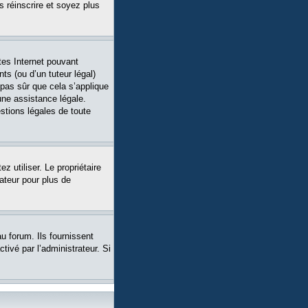
s réinscrire et soyez plus
tes Internet pouvant
ts (ou d’un tuteur légal)
 pas sûr que cela s’applique
une assistance légale.
stions légales de toute
ez utiliser. Le propriétaire
ateur pour plus de
u forum. Ils fournissent
tivé par l’administrateur. Si