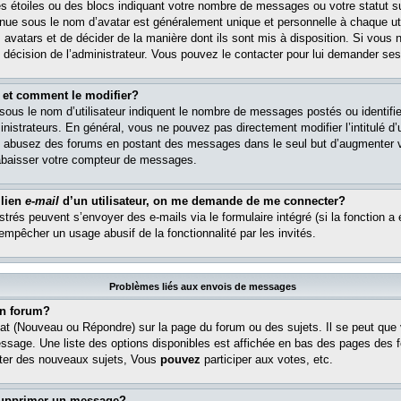
s étoiles ou des blocs indiquant votre nombre de messages ou votre statut s
ue sous le nom d’avatar est généralement unique et personnelle à chaque util
es avatars et de décider de la manière dont ils sont mis à disposition. Si vous 
e décision de l’administrateur. Vous pouvez le contacter pour lui demander ses
 et comment le modifier?
ous le nom d’utilisateur indiquent le nombre de messages postés ou identifient
istrateurs. En général, vous ne pouvez pas directement modifier l’intitulé d’u
ous abusez des forums en postant des messages dans le seul but d’augmenter 
rabaisser votre compteur de messages.
 lien
e-mail
d’un utilisateur, on me demande de me connecter?
istrés peuvent s’envoyer des e-mails via le formulaire intégré (si la fonction a 
 empêcher un usage abusif de la fonctionnalité par les invités.
Problèmes liés aux envois de messages
n forum?
at (Nouveau ou Répondre) sur la page du forum ou des sujets. Il se peut que
essage. Une liste des options disponibles est affichée en bas des pages des 
er des nouveaux sujets, Vous
pouvez
participer aux votes, etc.
supprimer un message?