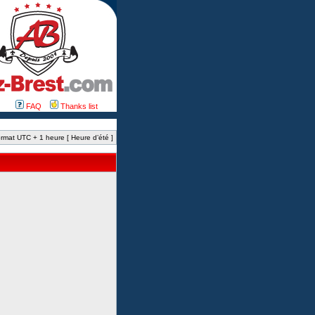
FAQ
Thanks list
rmat UTC + 1 heure [ Heure d’été ]