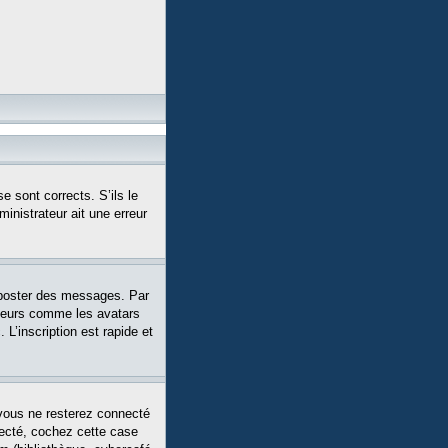
e sont corrects. S’ils le
ministrateur ait une erreur
 poster des messages. Par
siteurs comme les avatars
L’inscription est rapide et
vous ne resterez connecté
necté, cochez cette case