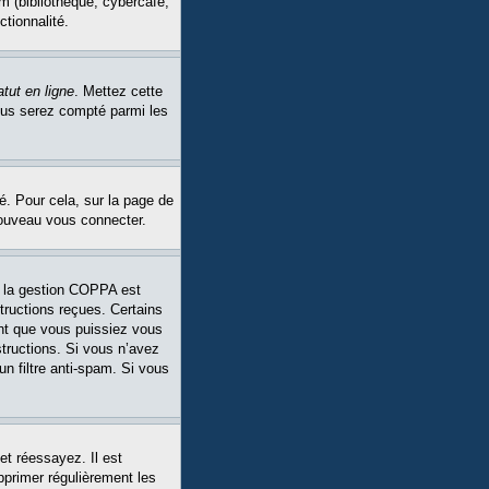
m (bibliothèque, cybercafé,
ctionnalité.
tut en ligne
. Mettez cette
Vous serez compté parmi les
é. Pour cela, sur la page de
nouveau vous connecter.
Si la gestion COPPA est
structions reçues. Certains
ant que vous puissiez vous
structions. Si vous n’avez
un filtre anti-spam. Si vous
et réessayez. Il est
pprimer régulièrement les