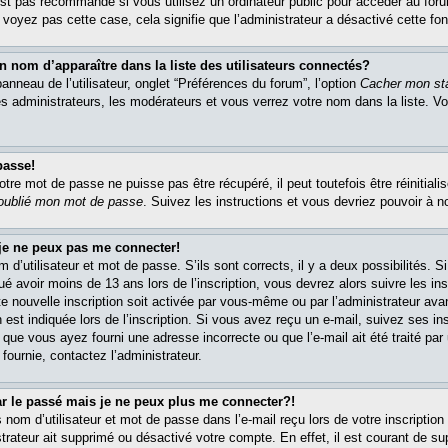
est pas recommandé si vous utilisez un ordinateur public pour accéder au foru
e voyez pas cette case, cela signifie que l’administrateur a désactivé cette fon
om d’apparaître dans la liste des utilisateurs connectés?
nneau de l’utilisateur, onglet “Préférences du forum”, l’option
Cacher mon sta
es administrateurs, les modérateurs et vous verrez votre nom dans la liste. 
passe!
re mot de passe ne puisse pas être récupéré, il peut toutefois être réinitialis
 oublié mon mot de passe
. Suivez les instructions et vous devriez pouvoir à 
 je ne peux pas me connecter!
m d’utilisateur et mot de passe. S’ils sont corrects, il y a deux possibilités. 
ué avoir moins de 13 ans lors de l’inscription, vous devrez alors suivre les in
e nouvelle inscription soit activée par vous-même ou par l’administrateur av
 est indiquée lors de l’inscription. Si vous avez reçu un e-mail, suivez ses in
t que vous ayez fourni une adresse incorrecte ou que l’e-mail ait été traité par 
 fournie, contactez l’administrateur.
ar le passé mais je ne peux plus me connecter?!
om d’utilisateur et mot de passe dans l’e-mail reçu lors de votre inscription 
trateur ait supprimé ou désactivé votre compte. En effet, il est courant de su