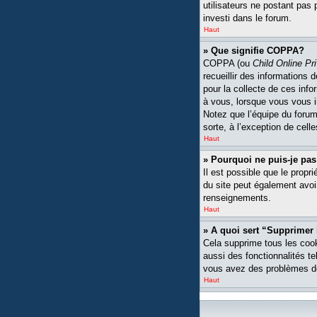
utilisateurs ne postant pas 
investi dans le forum.
Haut
» Que signifie COPPA?
COPPA (ou
Child Online Pr
recueillir des informations
pour la collecte de ces inf
à vous, lorsque vous vous i
Notez que l’équipe du forum 
sorte, à l’exception de cell
Haut
» Pourquoi ne puis-je pas
Il est possible que le propri
du site peut également avoi
renseignements.
Haut
» A quoi sert “Supprimer
Cela supprime tous les cook
aussi des fonctionnalités te
vous avez des problèmes de
Haut