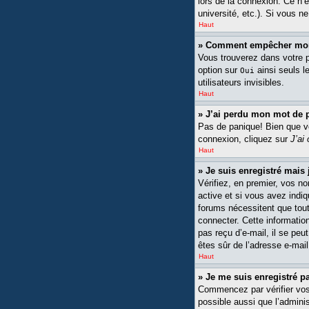
lors de la connexion. Ce n’
université, etc.). Si vous n
Haut
» Comment empêcher mon n
Vous trouverez dans votre pa
option sur
ainsi seuls l
Oui
utilisateurs invisibles.
Haut
» J’ai perdu mon mot de 
Pas de panique! Bien que vot
connexion, cliquez sur
J’ai
Haut
» Je suis enregistré mais
Vérifiez, en premier, vos no
active et si vous avez indiq
forums nécessitent que tout
connecter. Cette information
pas reçu d’e-mail, il se peu
êtes sûr de l’adresse e-mail
Haut
» Je me suis enregistré p
Commencez par vérifier vos n
possible aussi que l’adminis