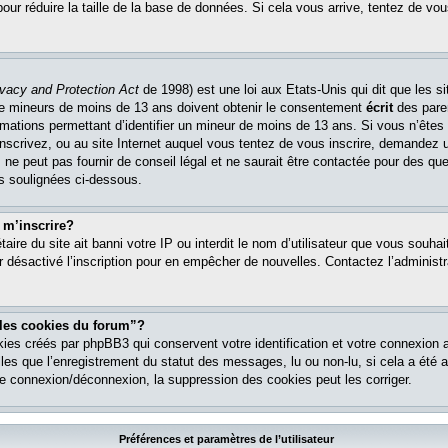
pour réduire la taille de la base de données. Si cela vous arrive, tentez de vou
ivacy and Protection Act
de 1998) est une loi aux Etats-Unis qui dit que les si
 de mineurs de moins de 13 ans doivent obtenir le consentement
écrit
des paren
ormations permettant d’identifier un mineur de moins de 13 ans. Si vous n’êtes
nscrivez, ou au site Internet auquel vous tentez de vous inscrire, demandez 
ne peut pas fournir de conseil légal et ne saurait être contactée pour des que
es soulignées ci-dessous.
 m’inscrire?
étaire du site ait banni votre IP ou interdit le nom d’utilisateur que vous souhait
r désactivé l’inscription pour en empêcher de nouvelles. Contactez l’administr
 les cookies du forum”?
ies créés par phpBB3 qui conservent votre identification et votre connexion a
lles que l’enregistrement du statut des messages, lu ou non-lu, si cela a été ac
 connexion/déconnexion, la suppression des cookies peut les corriger.
Préférences et paramètres de l’utilisateur