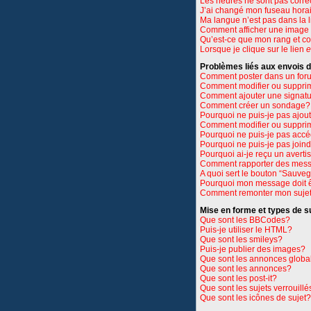
Les heures ne sont pas corre
J’ai changé mon fuseau horair
Ma langue n’est pas dans la li
Comment afficher une imag
Qu’est-ce que mon rang et c
Lorsque je clique sur le lien
e
Problèmes liés aux envois
Comment poster dans un for
Comment modifier ou suppri
Comment ajouter une signat
Comment créer un sondage?
Pourquoi ne puis-je pas ajou
Comment modifier ou suppri
Pourquoi ne puis-je pas accé
Pourquoi ne puis-je pas join
Pourquoi ai-je reçu un avert
Comment rapporter des mess
A quoi sert le bouton “Sauve
Pourquoi mon message doit ê
Comment remonter mon suje
Mise en forme et types de s
Que sont les BBCodes?
Puis-je utiliser le HTML?
Que sont les smileys?
Puis-je publier des images?
Que sont les annonces globa
Que sont les annonces?
Que sont les post-it?
Que sont les sujets verrouillé
Que sont les icônes de sujet?