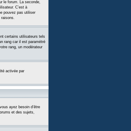
ur le forum. La seconde,
isateur. C’est à
ne pouvez pas utiliser
 raisons.
 certains utilisateurs tels
n rang car il est paramétré
votre rang, un modérateur
été activée par
 vous ayez besoin d’être
forums et des sujets,