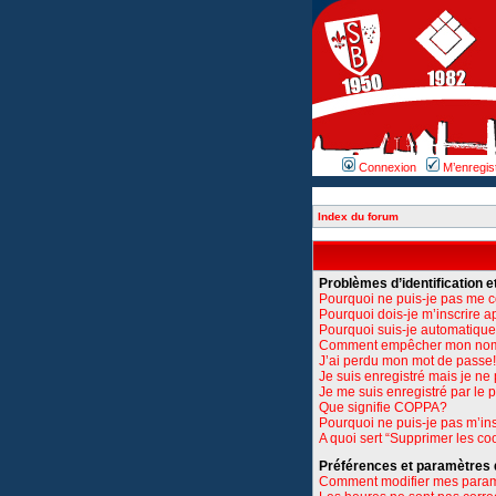
Connexion
M’enregis
Index du forum
Problèmes d’identification et
Pourquoi ne puis-je pas me 
Pourquoi dois-je m’inscrire a
Pourquoi suis-je automatiq
Comment empêcher mon nom d’
J’ai perdu mon mot de passe!
Je suis enregistré mais je n
Je me suis enregistré par le
Que signifie COPPA?
Pourquoi ne puis-je pas m’ins
A quoi sert “Supprimer les co
Préférences et paramètres de
Comment modifier mes para