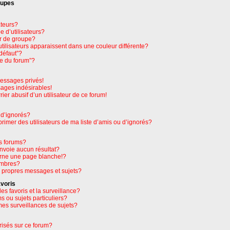
oupes
ateurs?
 d’utilisateurs?
r de groupe?
tilisateurs apparaissent dans une couleur différente?
défaut”?
pe du forum”?
essages privés!
sages indésirables!
rier abusif d’un utilisateur de ce forum!
 d’ignorés?
imer des utilisateurs de ma liste d’amis ou d’ignorés?
s forums?
nvoie aucun résultat?
rne une page blanche!?
embres?
 propres messages et sujets?
avoris
les favoris et la surveillance?
 ou sujets particuliers?
es surveillances de sujets?
orisés sur ce forum?