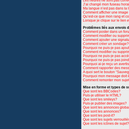
Les heures ne sont pas corre
J’ai changé mon fuseau horair
Ma langue n’est pas dans la li
Comment afficher une imag
Qu’est-ce que mon rang et c
Lorsque je clique sur le lien
e
Problèmes liés aux envois
Comment poster dans un for
Comment modifier ou suppri
Comment ajouter une signat
Comment créer un sondage?
Pourquoi ne puis-je pas ajou
Comment modifier ou suppri
Pourquoi ne puis-je pas accé
Pourquoi ne puis-je pas join
Pourquoi ai-je reçu un avert
Comment rapporter des mess
A quoi sert le bouton “Sauve
Pourquoi mon message doit ê
Comment remonter mon suje
Mise en forme et types de s
Que sont les BBCodes?
Puis-je utiliser le HTML?
Que sont les smileys?
Puis-je publier des images?
Que sont les annonces globa
Que sont les annonces?
Que sont les post-it?
Que sont les sujets verrouillé
Que sont les icônes de sujet?