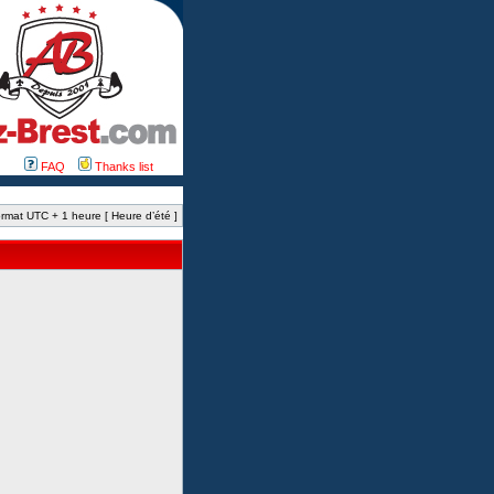
FAQ
Thanks list
rmat UTC + 1 heure [ Heure d’été ]