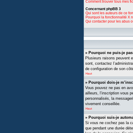
Comment trouver tous mes fic
Concernant phpBB 3
Qui sont les auteurs de ce fo
Pourquoi la fonctionnalité X 
Qui contacter pour les abus 
» Pourquoi ne puis-je pa
Plusieurs raisons peuvent ex
sont, contactez l’administra
de configuration de son côté,
Haut
» Pourquoi dois-je m’insc
Vous pouvez ne pas en avoi
ailleurs, l’inscription vou
personnalisés, la messagerie
vivement conseillée.
Haut
» Pourquoi suis-je auto
Si vous ne cochez pas la 
que pendant une durée déte