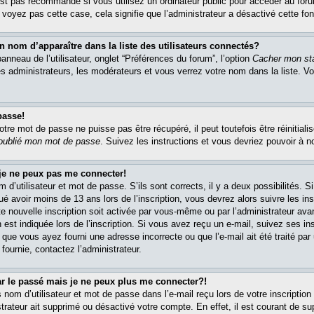
est pas recommandé si vous utilisez un ordinateur public pour accéder au foru
e voyez pas cette case, cela signifie que l’administrateur a désactivé cette fon
om d’apparaître dans la liste des utilisateurs connectés?
nneau de l’utilisateur, onglet “Préférences du forum”, l’option
Cacher mon sta
es administrateurs, les modérateurs et vous verrez votre nom dans la liste. 
passe!
re mot de passe ne puisse pas être récupéré, il peut toutefois être réinitialis
 oublié mon mot de passe
. Suivez les instructions et vous devriez pouvoir à 
 je ne peux pas me connecter!
m d’utilisateur et mot de passe. S’ils sont corrects, il y a deux possibilités. 
ué avoir moins de 13 ans lors de l’inscription, vous devrez alors suivre les in
e nouvelle inscription soit activée par vous-même ou par l’administrateur av
 est indiquée lors de l’inscription. Si vous avez reçu un e-mail, suivez ses in
t que vous ayez fourni une adresse incorrecte ou que l’e-mail ait été traité par 
 fournie, contactez l’administrateur.
ar le passé mais je ne peux plus me connecter?!
om d’utilisateur et mot de passe dans l’e-mail reçu lors de votre inscription 
trateur ait supprimé ou désactivé votre compte. En effet, il est courant de su