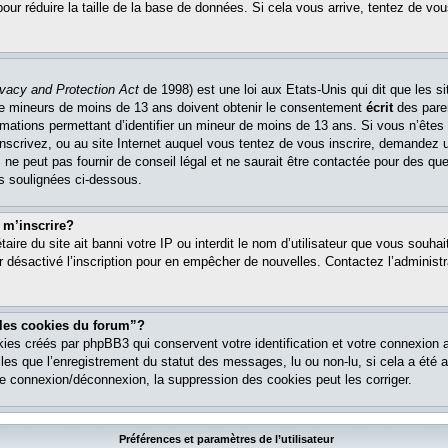
pour réduire la taille de la base de données. Si cela vous arrive, tentez de vou
ivacy and Protection Act
de 1998) est une loi aux Etats-Unis qui dit que les si
 de mineurs de moins de 13 ans doivent obtenir le consentement
écrit
des paren
ormations permettant d’identifier un mineur de moins de 13 ans. Si vous n’êtes
nscrivez, ou au site Internet auquel vous tentez de vous inscrire, demandez 
ne peut pas fournir de conseil légal et ne saurait être contactée pour des que
es soulignées ci-dessous.
 m’inscrire?
étaire du site ait banni votre IP ou interdit le nom d’utilisateur que vous souhait
r désactivé l’inscription pour en empêcher de nouvelles. Contactez l’administr
 les cookies du forum”?
ies créés par phpBB3 qui conservent votre identification et votre connexion a
lles que l’enregistrement du statut des messages, lu ou non-lu, si cela a été ac
 connexion/déconnexion, la suppression des cookies peut les corriger.
Préférences et paramètres de l’utilisateur