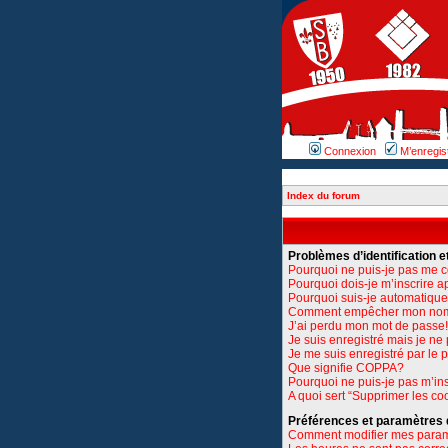
Connexion
M’enregis
Index du forum
Problèmes d’identification et
Pourquoi ne puis-je pas me 
Pourquoi dois-je m’inscrire a
Pourquoi suis-je automatiq
Comment empêcher mon nom d’
J’ai perdu mon mot de passe!
Je suis enregistré mais je n
Je me suis enregistré par le
Que signifie COPPA?
Pourquoi ne puis-je pas m’ins
A quoi sert “Supprimer les co
Préférences et paramètres de
Comment modifier mes para