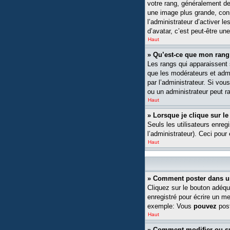
votre rang, généralement de
une image plus grande, conn
l’administrateur d’activer l
d’avatar, c’est peut-être un
Haut
» Qu’est-ce que mon rang
Les rangs qui apparaissent s
que les modérateurs et admin
par l’administrateur. Si v
ou un administrateur peut 
Haut
» Lorsque je clique sur le
Seuls les utilisateurs enreg
l’administrateur). Ceci pour
Haut
» Comment poster dans u
Cliquez sur le bouton adéqu
enregistré pour écrire un m
exemple: Vous
pouvez
post
Haut
» Comment modifier ou 