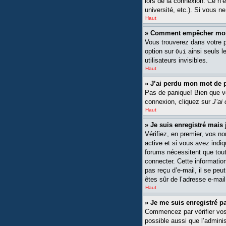
lors de la connexion. Ce n’
université, etc.). Si vous n
Haut
» Comment empêcher mon n
Vous trouverez dans votre pa
option sur
ainsi seuls l
Oui
utilisateurs invisibles.
Haut
» J’ai perdu mon mot de 
Pas de panique! Bien que vot
connexion, cliquez sur
J’ai
Haut
» Je suis enregistré mais
Vérifiez, en premier, vos no
active et si vous avez indiq
forums nécessitent que tout
connecter. Cette information
pas reçu d’e-mail, il se peu
êtes sûr de l’adresse e-mail
Haut
» Je me suis enregistré p
Commencez par vérifier vos n
possible aussi que l’adminis