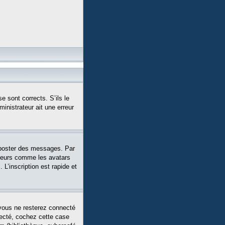
e sont corrects. S’ils le
ministrateur ait une erreur
 poster des messages. Par
siteurs comme les avatars
L’inscription est rapide et
vous ne resterez connecté
necté, cochez cette case