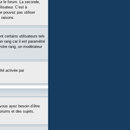
ur le forum. La seconde,
isateur. C’est à
ne pouvez pas utiliser
 raisons.
 certains utilisateurs tels
n rang car il est paramétré
votre rang, un modérateur
été activée par
 vous ayez besoin d’être
forums et des sujets,