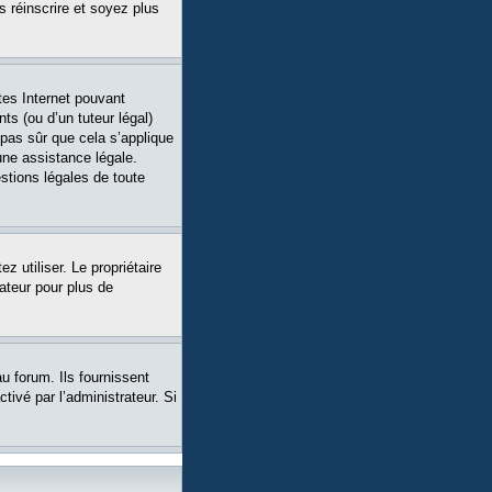
s réinscrire et soyez plus
tes Internet pouvant
ts (ou d’un tuteur légal)
 pas sûr que cela s’applique
une assistance légale.
stions légales de toute
ez utiliser. Le propriétaire
ateur pour plus de
u forum. Ils fournissent
tivé par l’administrateur. Si