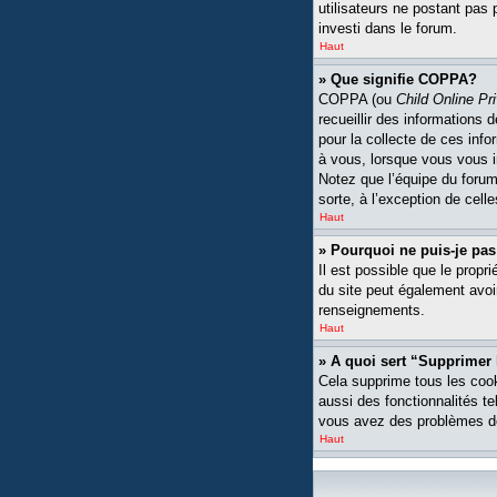
utilisateurs ne postant pas 
investi dans le forum.
Haut
» Que signifie COPPA?
COPPA (ou
Child Online Pr
recueillir des informations
pour la collecte de ces inf
à vous, lorsque vous vous i
Notez que l’équipe du forum 
sorte, à l’exception de cell
Haut
» Pourquoi ne puis-je pas
Il est possible que le propri
du site peut également avoi
renseignements.
Haut
» A quoi sert “Supprimer
Cela supprime tous les cook
aussi des fonctionnalités te
vous avez des problèmes de
Haut