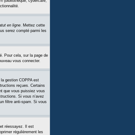
m (bibliothèque, cybercafé,
ctionnalité.
tut en ligne
. Mettez cette
Vous serez compté parmi les
é. Pour cela, sur la page de
nouveau vous connecter.
Si la gestion COPPA est
structions reçues. Certains
ant que vous puissiez vous
structions. Si vous n’avez
un filtre anti-spam. Si vous
et réessayez. Il est
pprimer régulièrement les