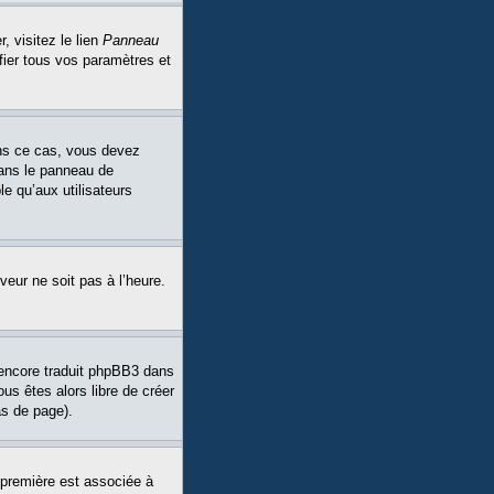
, visitez le lien
Panneau
fier tous vos paramètres et
Dans ce cas, vous devez
dans le panneau de
le qu’aux utilisateurs
veur ne soit pas à l’heure.
a encore traduit phpBB3 dans
ous êtes alors libre de créer
as de page).
 première est associée à