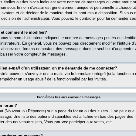
s étoiles ou des blocs indiquant votre nombre de messages ou votre statut s
ue sous le nom d’avatar est généralement unique et personnelle à chaque util
es avatars et de décider de la manière dont ils sont mis à disposition. Si vous 
e décision de l’administrateur. Vous pouvez le contacter pour lui demander ses
 et comment le modifier?
ous le nom d’utilisateur indiquent le nombre de messages postés ou identifient
istrateurs. En général, vous ne pouvez pas directement modifier l’intitulé d’u
ous abusez des forums en postant des messages dans le seul but d’augmenter 
rabaisser votre compteur de messages.
 lien
e-mail
d’un utilisateur, on me demande de me connecter?
istrés peuvent s’envoyer des e-mails via le formulaire intégré (si la fonction a 
 empêcher un usage abusif de la fonctionnalité par les invités.
Problèmes liés aux envois de messages
n forum?
at (Nouveau ou Répondre) sur la page du forum ou des sujets. Il se peut que
essage. Une liste des options disponibles est affichée en bas des pages des 
er des nouveaux sujets, Vous
pouvez
participer aux votes, etc.
supprimer un message?