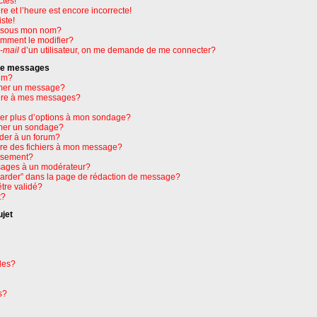
ctes!
e et l’heure est encore incorrecte!
ste!
e sous mon nom?
omment le modifier?
-mail
d’un utilisateur, on me demande de me connecter?
 de messages
um?
mer un message?
ure à mes messages?
ter plus d’options à mon sondage?
mer un sondage?
der à un forum?
dre des fichiers à mon message?
issement?
ages à un modérateur?
garder” dans la page de rédaction de message?
tre validé?
t?
ujet
les?
s?