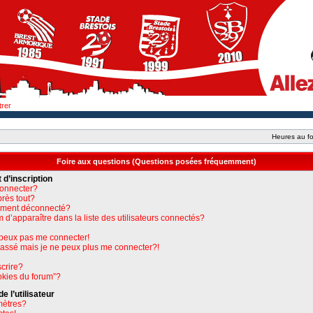
trer
Heures au fo
Foire aux questions (Questions posées fréquemment)
 d’inscription
connecter?
près tout?
uement déconnecté?
apparaître dans la liste des utilisateurs connectés?
e peux pas me connecter!
 passé mais je ne peux plus me connecter?!
crire?
okies du forum”?
 l’utilisateur
mètres?