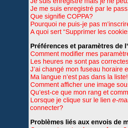
Je suis enregistré mais je ne pe
Je me suis enregistré par le pas
Que signifie COPPA?
Pourquoi ne puis-je pas m’inscri
A quoi sert “Supprimer les cooki
Préférences et paramètres de l’
Comment modifier mes paramètr
Les heures ne sont pas correctes
J’ai changé mon fuseau horaire et
Ma langue n’est pas dans la liste!
Comment afficher une image so
Qu’est-ce que mon rang et comme
Lorsque je clique sur le lien
e-mai
connecter?
Problèmes liés aux envois de