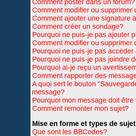
Comment poster dans un forum?
Comment modifier ou supprimer
Comment ajouter une signature
Comment créer un sondage?
Pourquoi ne puis-je pas ajouter 
Comment modifier ou supprimer
Pourquoi ne puis-je pas accéder
Pourquoi ne puis-je pas joindre 
Pourquoi ai-je reçu un avertisse
Comment rapporter des message
A quoi sert le bouton “Sauvegard
message?
Pourquoi mon message doit être 
Comment remonter mon sujet?
Mise en forme et types de sujet
Que sont les BBCodes?