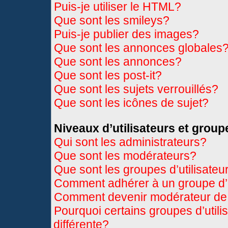
Puis-je utiliser le HTML?
Que sont les smileys?
Puis-je publier des images?
Que sont les annonces globales
Que sont les annonces?
Que sont les post-it?
Que sont les sujets verrouillés?
Que sont les icônes de sujet?
Niveaux d’utilisateurs et group
Qui sont les administrateurs?
Que sont les modérateurs?
Que sont les groupes d’utilisateu
Comment adhérer à un groupe d’u
Comment devenir modérateur de
Pourquoi certains groupes d’util
différente?