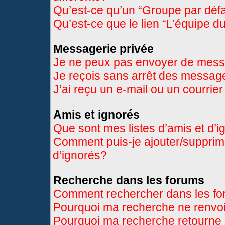
Qu’est-ce qu’un “Groupe par déf
Qu’est-ce que le lien “L’équipe d
Messagerie privée
Je ne peux pas envoyer de mess
Je reçois sans arrêt des message
J’ai reçu un e-mail ou un courrier
Amis et ignorés
Que sont mes listes d’amis et d’
Comment puis-je ajouter/supprimer
d’ignorés?
Recherche dans les forums
Comment rechercher dans les f
Pourquoi ma recherche ne renvoi
Pourquoi ma recherche retourne