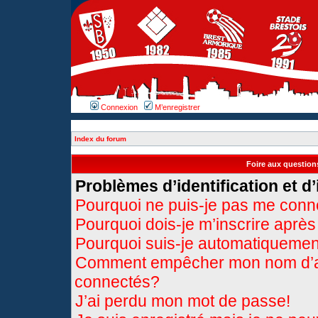
Connexion
M’enregistrer
Index du forum
Foire aux questio
Problèmes d’identification et d’
Pourquoi ne puis-je pas me conn
Pourquoi dois-je m’inscrire après
Pourquoi suis-je automatiqueme
Comment empêcher mon nom d’appa
connectés?
J’ai perdu mon mot de passe!