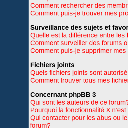
Comment rechercher des memb
Comment puis-je trouver mes pr
Surveillance des sujets et favor
Quelle est la différence entre les 
Comment surveiller des forums ou
Comment puis-je supprimer mes s
Fichiers joints
Quels fichiers joints sont autoris
Comment trouver tous mes fichier
Concernant phpBB 3
Qui sont les auteurs de ce forum
Pourquoi la fonctionnalité X n’es
Qui contacter pour les abus ou l
forum?