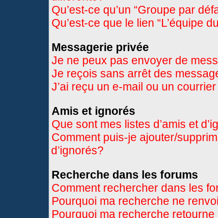
Qu’est-ce qu’un “Groupe par déf
Qu’est-ce que le lien “L’équipe d
Messagerie privée
Je ne peux pas envoyer de mess
Je reçois sans arrêt des message
J’ai reçu un e-mail ou un courrier
Amis et ignorés
Que sont mes listes d’amis et d’
Comment puis-je ajouter/supprimer
d’ignorés?
Recherche dans les forums
Comment rechercher dans les f
Pourquoi ma recherche ne renvoi
Pourquoi ma recherche retourne