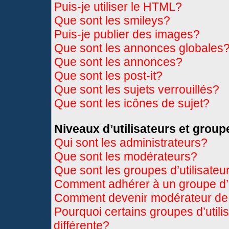
Puis-je utiliser le HTML?
Que sont les smileys?
Puis-je publier des images?
Que sont les annonces globales
Que sont les annonces?
Que sont les post-it?
Que sont les sujets verrouillés?
Que sont les icônes de sujet?
Niveaux d’utilisateurs et group
Qui sont les administrateurs?
Que sont les modérateurs?
Que sont les groupes d’utilisateu
Comment adhérer à un groupe d’u
Comment devenir modérateur de
Pourquoi certains groupes d’util
différente?