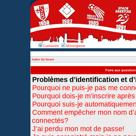
Connexion
M’enregistrer
Index du forum
Foire aux questio
Problèmes d’identification et d’
Pourquoi ne puis-je pas me conn
Pourquoi dois-je m’inscrire après
Pourquoi suis-je automatiqueme
Comment empêcher mon nom d’appa
connectés?
J’ai perdu mon mot de passe!