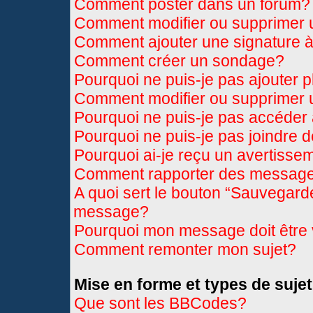
Comment poster dans un forum?
Comment modifier ou supprimer
Comment ajouter une signature
Comment créer un sondage?
Pourquoi ne puis-je pas ajouter 
Comment modifier ou supprimer
Pourquoi ne puis-je pas accéder
Pourquoi ne puis-je pas joindre 
Pourquoi ai-je reçu un avertisse
Comment rapporter des message
A quoi sert le bouton “Sauvegard
message?
Pourquoi mon message doit être 
Comment remonter mon sujet?
Mise en forme et types de sujet
Que sont les BBCodes?