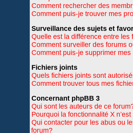
Comment rechercher des memb
Comment puis-je trouver mes pr
Surveillance des sujets et favor
Quelle est la différence entre les 
Comment surveiller des forums ou
Comment puis-je supprimer mes s
Fichiers joints
Quels fichiers joints sont autoris
Comment trouver tous mes fichier
Concernant phpBB 3
Qui sont les auteurs de ce forum
Pourquoi la fonctionnalité X n’es
Qui contacter pour les abus ou l
forum?