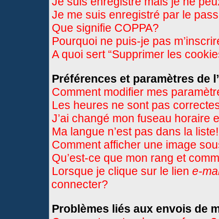
Je suis enregistré mais je ne pe
Je me suis enregistré par le pas
Que signifie COPPA?
Pourquoi ne puis-je pas m’inscri
A quoi sert “Supprimer les cooki
Préférences et paramètres de l’
Comment modifier mes paramètr
Les heures ne sont pas correctes
J’ai changé mon fuseau horaire et
Ma langue n’est pas dans la liste!
Comment afficher une image so
Qu’est-ce que mon rang et comme
Lorsque je clique sur le lien
e-mai
connecter?
Problèmes liés aux envois de