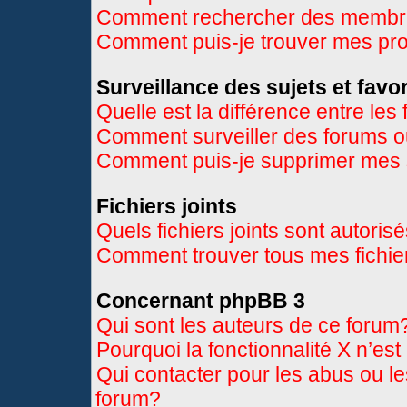
Comment rechercher des memb
Comment puis-je trouver mes pr
Surveillance des sujets et favor
Quelle est la différence entre les 
Comment surveiller des forums ou
Comment puis-je supprimer mes s
Fichiers joints
Quels fichiers joints sont autoris
Comment trouver tous mes fichier
Concernant phpBB 3
Qui sont les auteurs de ce forum
Pourquoi la fonctionnalité X n’es
Qui contacter pour les abus ou l
forum?