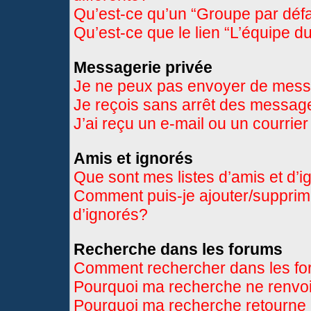
Qu’est-ce qu’un “Groupe par déf
Qu’est-ce que le lien “L’équipe d
Messagerie privée
Je ne peux pas envoyer de mess
Je reçois sans arrêt des message
J’ai reçu un e-mail ou un courrier
Amis et ignorés
Que sont mes listes d’amis et d’
Comment puis-je ajouter/supprimer
d’ignorés?
Recherche dans les forums
Comment rechercher dans les f
Pourquoi ma recherche ne renvoi
Pourquoi ma recherche retourne