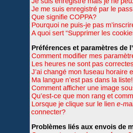
Je suis enregistré mais je ne pe
Je me suis enregistré par le pas
Que signifie COPPA?
Pourquoi ne puis-je pas m’inscri
A quoi sert “Supprimer les cooki
Préférences et paramètres de l’
Comment modifier mes paramètr
Les heures ne sont pas correctes
J’ai changé mon fuseau horaire et
Ma langue n’est pas dans la liste!
Comment afficher une image so
Qu’est-ce que mon rang et comme
Lorsque je clique sur le lien
e-mai
connecter?
Problèmes liés aux envois de