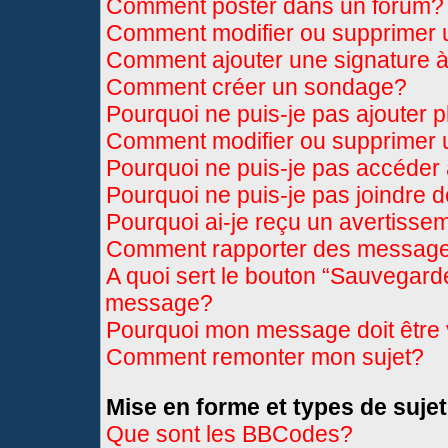
Comment poster dans un forum?
Comment modifier ou supprimer
Comment ajouter une signature
Comment créer un sondage?
Pourquoi ne puis-je pas ajouter 
Comment modifier ou supprimer
Pourquoi ne puis-je pas accéder
Pourquoi ne puis-je pas joindre 
Pourquoi ai-je reçu un avertisse
Comment rapporter des message
A quoi sert le bouton “Sauvegard
message?
Pourquoi mon message doit être 
Comment remonter mon sujet?
Mise en forme et types de sujet
Que sont les BBCodes?