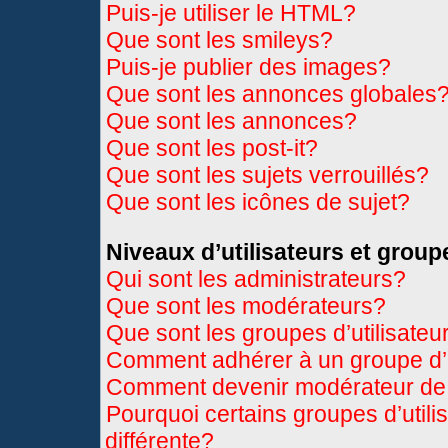
Puis-je utiliser le HTML?
Que sont les smileys?
Puis-je publier des images?
Que sont les annonces globales
Que sont les annonces?
Que sont les post-it?
Que sont les sujets verrouillés?
Que sont les icônes de sujet?
Niveaux d’utilisateurs et group
Qui sont les administrateurs?
Que sont les modérateurs?
Que sont les groupes d’utilisateu
Comment adhérer à un groupe d’u
Comment devenir modérateur de
Pourquoi certains groupes d’util
différente?