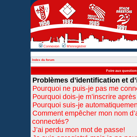
Connexion
M’enregistrer
Index du forum
Foire aux questio
Problèmes d’identification et d’
Pourquoi ne puis-je pas me conn
Pourquoi dois-je m’inscrire après
Pourquoi suis-je automatiqueme
Comment empêcher mon nom d’appa
connectés?
J’ai perdu mon mot de passe!