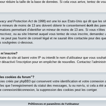
pour réduire la taille de la base de données. Si cela vous arrive, tentez de vou
ivacy and Protection Act
de 1998) est une loi aux Etats-Unis qui dit que les si
 de mineurs de moins de 13 ans doivent obtenir le consentement
écrit
des paren
ormations permettant d’identifier un mineur de moins de 13 ans. Si vous n’êtes
nscrivez, ou au site Internet auquel vous tentez de vous inscrire, demandez 
ne peut pas fournir de conseil légal et ne saurait être contactée pour des que
es soulignées ci-dessous.
 m’inscrire?
étaire du site ait banni votre IP ou interdit le nom d’utilisateur que vous souhait
r désactivé l’inscription pour en empêcher de nouvelles. Contactez l’administr
 les cookies du forum”?
ies créés par phpBB3 qui conservent votre identification et votre connexion a
lles que l’enregistrement du statut des messages, lu ou non-lu, si cela a été ac
 connexion/déconnexion, la suppression des cookies peut les corriger.
Préférences et paramètres de l’utilisateur