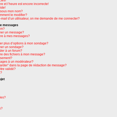
ctes!
e et l’heure est encore incorrecte!
ste!
e sous mon nom?
omment le modifier?
-mail
d’un utilisateur, on me demande de me connecter?
 de messages
um?
mer un message?
ure à mes messages?
ter plus d’options à mon sondage?
mer un sondage?
der à un forum?
dre des fichiers à mon message?
issement?
ages à un modérateur?
garder” dans la page de rédaction de message?
tre validé?
t?
ujet
les?
s?