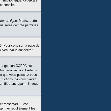
m (bibliothèque, cybercafé,
ctionnalité.
tut en ligne
. Mettez cette
Vous serez compté parmi les
é. Pour cela, sur la page de
nouveau vous connecter.
Si la gestion COPPA est
structions reçues. Certains
ant que vous puissiez vous
structions. Si vous n’avez
un filtre anti-spam. Si vous
et réessayez. Il est
pprimer régulièrement les