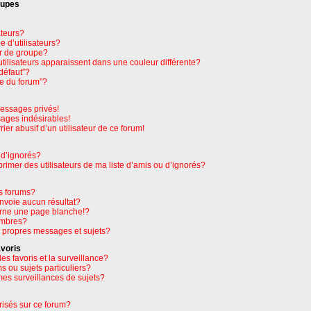
oupes
ateurs?
 d’utilisateurs?
r de groupe?
tilisateurs apparaissent dans une couleur différente?
défaut”?
pe du forum”?
essages privés!
sages indésirables!
rier abusif d’un utilisateur de ce forum!
 d’ignorés?
imer des utilisateurs de ma liste d’amis ou d’ignorés?
s forums?
nvoie aucun résultat?
rne une page blanche!?
embres?
 propres messages et sujets?
avoris
les favoris et la surveillance?
 ou sujets particuliers?
es surveillances de sujets?
orisés sur ce forum?