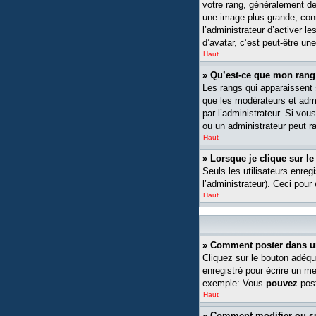
votre rang, généralement de
une image plus grande, conn
l’administrateur d’activer l
d’avatar, c’est peut-être un
Haut
» Qu’est-ce que mon rang
Les rangs qui apparaissent s
que les modérateurs et admin
par l’administrateur. Si v
ou un administrateur peut 
Haut
» Lorsque je clique sur le
Seuls les utilisateurs enreg
l’administrateur). Ceci pour
Haut
» Comment poster dans u
Cliquez sur le bouton adéqu
enregistré pour écrire un m
exemple: Vous
pouvez
post
Haut
» Comment modifier ou 