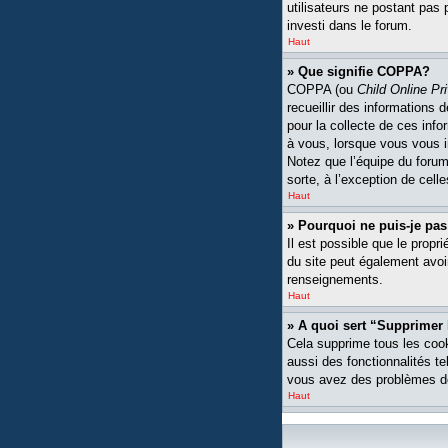
utilisateurs ne postant pas 
investi dans le forum.
Haut
» Que signifie COPPA?
COPPA (ou
Child Online Pr
recueillir des informations
pour la collecte de ces inf
à vous, lorsque vous vous i
Notez que l’équipe du forum 
sorte, à l’exception de cell
Haut
» Pourquoi ne puis-je pas
Il est possible que le propri
du site peut également avoi
renseignements.
Haut
» A quoi sert “Supprimer
Cela supprime tous les cook
aussi des fonctionnalités te
vous avez des problèmes de
Haut