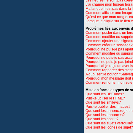
Les heures ne sont pas corre
J’ai changé mon fuseau horair
Ma langue n’est pas dans la li
Comment afficher une imag
Qu’est-ce que mon rang et c
Lorsque je clique sur le lien
e
Problèmes liés aux envois
Comment poster dans un for
Comment modifier ou suppri
Comment ajouter une signat
Comment créer un sondage?
Pourquoi ne puis-je pas ajou
Comment modifier ou suppri
Pourquoi ne puis-je pas accé
Pourquoi ne puis-je pas join
Pourquoi ai-je reçu un avert
Comment rapporter des mess
A quoi sert le bouton “Sauve
Pourquoi mon message doit ê
Comment remonter mon suje
Mise en forme et types de s
Que sont les BBCodes?
Puis-je utiliser le HTML?
Que sont les smileys?
Puis-je publier des images?
Que sont les annonces globa
Que sont les annonces?
Que sont les post-it?
Que sont les sujets verrouillé
Que sont les icônes de sujet?