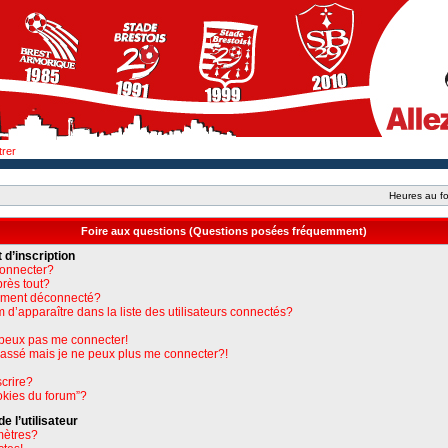
trer
Heures au fo
Foire aux questions (Questions posées fréquemment)
 d’inscription
connecter?
près tout?
uement déconnecté?
apparaître dans la liste des utilisateurs connectés?
e peux pas me connecter!
 passé mais je ne peux plus me connecter?!
crire?
okies du forum”?
 l’utilisateur
mètres?