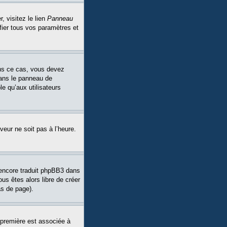
, visitez le lien
Panneau
fier tous vos paramètres et
Dans ce cas, vous devez
dans le panneau de
le qu’aux utilisateurs
veur ne soit pas à l’heure.
a encore traduit phpBB3 dans
ous êtes alors libre de créer
as de page).
 première est associée à