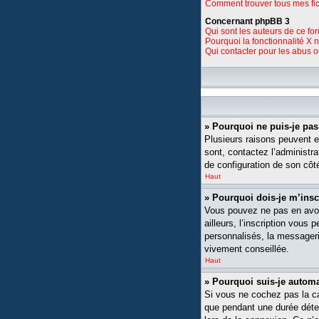
Comment trouver tous mes fic
Concernant phpBB 3
Qui sont les auteurs de ce fo
Pourquoi la fonctionnalité X 
Qui contacter pour les abus 
» Pourquoi ne puis-je pa
Plusieurs raisons peuvent ex
sont, contactez l’administra
de configuration de son côté,
Haut
» Pourquoi dois-je m’insc
Vous pouvez ne pas en avoi
ailleurs, l’inscription vou
personnalisés, la messagerie
vivement conseillée.
Haut
» Pourquoi suis-je auto
Si vous ne cochez pas la 
que pendant une durée déte