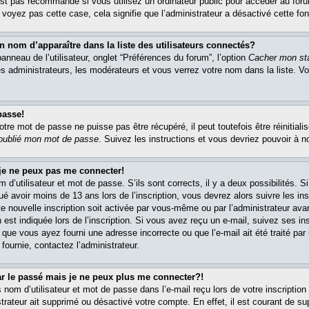
est pas recommandé si vous utilisez un ordinateur public pour accéder au foru
e voyez pas cette case, cela signifie que l’administrateur a désactivé cette fon
om d’apparaître dans la liste des utilisateurs connectés?
nneau de l’utilisateur, onglet “Préférences du forum”, l’option
Cacher mon sta
es administrateurs, les modérateurs et vous verrez votre nom dans la liste. 
passe!
re mot de passe ne puisse pas être récupéré, il peut toutefois être réinitialis
 oublié mon mot de passe
. Suivez les instructions et vous devriez pouvoir à 
 je ne peux pas me connecter!
m d’utilisateur et mot de passe. S’ils sont corrects, il y a deux possibilités. 
ué avoir moins de 13 ans lors de l’inscription, vous devrez alors suivre les in
e nouvelle inscription soit activée par vous-même ou par l’administrateur av
 est indiquée lors de l’inscription. Si vous avez reçu un e-mail, suivez ses in
t que vous ayez fourni une adresse incorrecte ou que l’e-mail ait été traité par 
 fournie, contactez l’administrateur.
ar le passé mais je ne peux plus me connecter?!
om d’utilisateur et mot de passe dans l’e-mail reçu lors de votre inscription 
trateur ait supprimé ou désactivé votre compte. En effet, il est courant de su