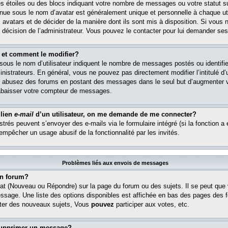
s étoiles ou des blocs indiquant votre nombre de messages ou votre statut s
ue sous le nom d’avatar est généralement unique et personnelle à chaque util
es avatars et de décider de la manière dont ils sont mis à disposition. Si vous 
e décision de l’administrateur. Vous pouvez le contacter pour lui demander ses
 et comment le modifier?
ous le nom d’utilisateur indiquent le nombre de messages postés ou identifient
istrateurs. En général, vous ne pouvez pas directement modifier l’intitulé d’u
ous abusez des forums en postant des messages dans le seul but d’augmenter 
rabaisser votre compteur de messages.
 lien
e-mail
d’un utilisateur, on me demande de me connecter?
istrés peuvent s’envoyer des e-mails via le formulaire intégré (si la fonction a 
 empêcher un usage abusif de la fonctionnalité par les invités.
Problèmes liés aux envois de messages
n forum?
at (Nouveau ou Répondre) sur la page du forum ou des sujets. Il se peut que
essage. Une liste des options disponibles est affichée en bas des pages des 
er des nouveaux sujets, Vous
pouvez
participer aux votes, etc.
supprimer un message?