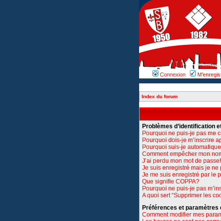
Connexion
M’enregis
Index du forum
Problèmes d’identification et
Pourquoi ne puis-je pas me 
Pourquoi dois-je m’inscrire a
Pourquoi suis-je automatiq
Comment empêcher mon nom d’
J’ai perdu mon mot de passe!
Je suis enregistré mais je n
Je me suis enregistré par le
Que signifie COPPA?
Pourquoi ne puis-je pas m’ins
A quoi sert “Supprimer les co
Préférences et paramètres de
Comment modifier mes para