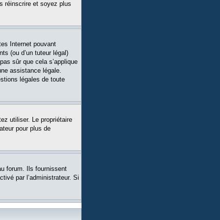
s réinscrire et soyez plus
tes Internet pouvant
ts (ou d’un tuteur légal)
 pas sûr que cela s’applique
une assistance légale.
stions légales de toute
ez utiliser. Le propriétaire
ateur pour plus de
u forum. Ils fournissent
tivé par l’administrateur. Si