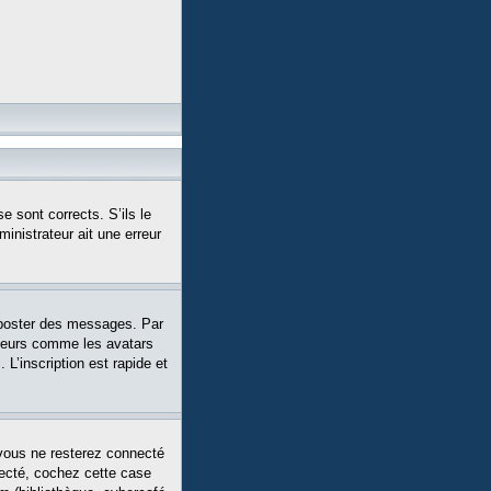
e sont corrects. S’ils le
ministrateur ait une erreur
 poster des messages. Par
siteurs comme les avatars
L’inscription est rapide et
vous ne resterez connecté
necté, cochez cette case