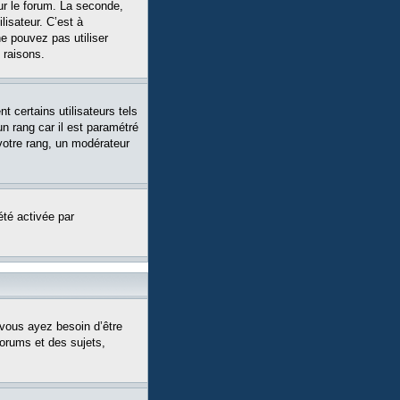
ur le forum. La seconde,
isateur. C’est à
ne pouvez pas utiliser
 raisons.
 certains utilisateurs tels
n rang car il est paramétré
votre rang, un modérateur
été activée par
 vous ayez besoin d’être
forums et des sujets,