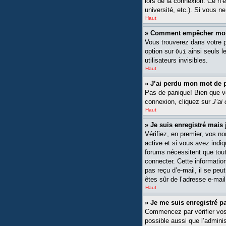
lors de la connexion. Ce n’
université, etc.). Si vous n
Haut
» Comment empêcher mon n
Vous trouverez dans votre pa
option sur
ainsi seuls l
Oui
utilisateurs invisibles.
Haut
» J’ai perdu mon mot de 
Pas de panique! Bien que vot
connexion, cliquez sur
J’ai
Haut
» Je suis enregistré mais
Vérifiez, en premier, vos no
active et si vous avez indiq
forums nécessitent que tout
connecter. Cette information
pas reçu d’e-mail, il se peu
êtes sûr de l’adresse e-mail
Haut
» Je me suis enregistré p
Commencez par vérifier vos n
possible aussi que l’adminis