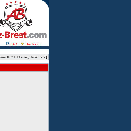
FAQ
Thanks list
rmat UTC + 1 heure [ Heure d’été ]