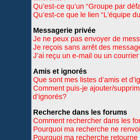
Qu’est-ce qu’un “Groupe par déf
Qu’est-ce que le lien “L’équipe d
Messagerie privée
Je ne peux pas envoyer de mess
Je reçois sans arrêt des message
J’ai reçu un e-mail ou un courrier
Amis et ignorés
Que sont mes listes d’amis et d’
Comment puis-je ajouter/supprimer
d’ignorés?
Recherche dans les forums
Comment rechercher dans les f
Pourquoi ma recherche ne renvoi
Pourquoi ma recherche retourne