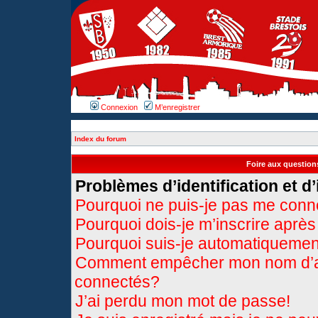
Connexion
M’enregistrer
Index du forum
Foire aux questio
Problèmes d’identification et d’
Pourquoi ne puis-je pas me conn
Pourquoi dois-je m’inscrire après
Pourquoi suis-je automatiqueme
Comment empêcher mon nom d’appa
connectés?
J’ai perdu mon mot de passe!