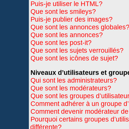
Puis-je utiliser le HTML?
Que sont les smileys?
Puis-je publier des images?
Que sont les annonces globales
Que sont les annonces?
Que sont les post-it?
Que sont les sujets verrouillés?
Que sont les icônes de sujet?
Niveaux d’utilisateurs et group
Qui sont les administrateurs?
Que sont les modérateurs?
Que sont les groupes d’utilisateu
Comment adhérer à un groupe d’u
Comment devenir modérateur de
Pourquoi certains groupes d’util
différente?