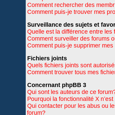
Comment rechercher des memb
Comment puis-je trouver mes pr
Surveillance des sujets et favor
Quelle est la différence entre les 
Comment surveiller des forums ou
Comment puis-je supprimer mes s
Fichiers joints
Quels fichiers joints sont autoris
Comment trouver tous mes fichier
Concernant phpBB 3
Qui sont les auteurs de ce forum
Pourquoi la fonctionnalité X n’es
Qui contacter pour les abus ou l
forum?