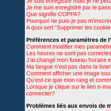
Je suis enregistré mais je ne pe
Je me suis enregistré par le pas
Que signifie COPPA?
Pourquoi ne puis-je pas m’inscri
A quoi sert “Supprimer les cooki
Préférences et paramètres de l’
Comment modifier mes paramètr
Les heures ne sont pas correctes
J’ai changé mon fuseau horaire et
Ma langue n’est pas dans la liste!
Comment afficher une image so
Qu’est-ce que mon rang et comme
Lorsque je clique sur le lien
e-mai
connecter?
Problèmes liés aux envois de