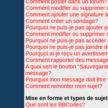
Comment poster dans un forum?
Comment modifier ou supprimer
Comment ajouter une signature
Comment créer un sondage?
Pourquoi ne puis-je pas ajouter 
Comment modifier ou supprimer
Pourquoi ne puis-je pas accéder
Pourquoi ne puis-je pas joindre 
Pourquoi ai-je reçu un avertisse
Comment rapporter des message
A quoi sert le bouton “Sauvegard
message?
Pourquoi mon message doit être 
Comment remonter mon sujet?
Mise en forme et types de sujet
Que sont les BBCodes?