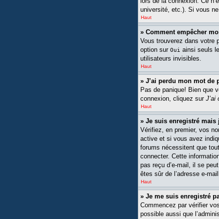
lors de la connexion. Ce n’
université, etc.). Si vous n
Haut
» Comment empêcher mon n
Vous trouverez dans votre pa
option sur
ainsi seuls l
Oui
utilisateurs invisibles.
Haut
» J’ai perdu mon mot de 
Pas de panique! Bien que vot
connexion, cliquez sur
J’ai
Haut
» Je suis enregistré mais
Vérifiez, en premier, vos no
active et si vous avez indiq
forums nécessitent que tout
connecter. Cette information
pas reçu d’e-mail, il se peu
êtes sûr de l’adresse e-mail
Haut
» Je me suis enregistré p
Commencez par vérifier vos n
possible aussi que l’adminis