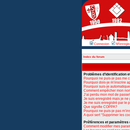
Connexion
M’enregis
Index du forum
Problèmes d’identification et
Pourquoi ne puis-je pas me 
Pourquoi dois-je m’inscrire a
Pourquoi suis-je automatiq
Comment empêcher mon nom d’
J’ai perdu mon mot de passe!
Je suis enregistré mais je n
Je me suis enregistré par le
Que signifie COPPA?
Pourquoi ne puis-je pas m’ins
A quoi sert “Supprimer les co
Préférences et paramètres de
Comment modifier mes para