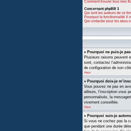
Comment trouver tous mes fic
Concernant phpBB 3
Qui sont les auteurs de ce fo
Pourquoi la fonctionnalité X 
Qui contacter pour les abus 
» Pourquoi ne puis-je pa
Plusieurs raisons peuvent ex
sont, contactez l’administra
de configuration de son côté,
Haut
» Pourquoi dois-je m’insc
Vous pouvez ne pas en avoi
ailleurs, l’inscription vou
personnalisés, la messagerie
vivement conseillée.
Haut
» Pourquoi suis-je auto
Si vous ne cochez pas la 
que pendant une durée déte