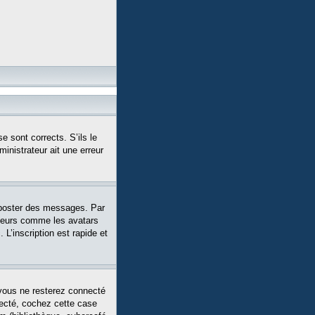
e sont corrects. S’ils le
ministrateur ait une erreur
 poster des messages. Par
siteurs comme les avatars
L’inscription est rapide et
vous ne resterez connecté
necté, cochez cette case