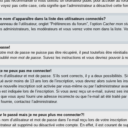
est pas recommandé si vous utilisez un ordinateur public pour accéder au foru
e voyez pas cette case, cela signifie que l’administrateur a désactivé cette fon
om d’apparaître dans la liste des utilisateurs connectés?
nneau de l’utilisateur, onglet “Préférences du forum”, l’option
Cacher mon sta
es administrateurs, les modérateurs et vous verrez votre nom dans la liste. 
passe!
re mot de passe ne puisse pas être récupéré, il peut toutefois être réinitialis
 oublié mon mot de passe
. Suivez les instructions et vous devriez pouvoir à 
 je ne peux pas me connecter!
m d’utilisateur et mot de passe. S’ils sont corrects, il y a deux possibilités. 
ué avoir moins de 13 ans lors de l’inscription, vous devrez alors suivre les in
e nouvelle inscription soit activée par vous-même ou par l’administrateur av
 est indiquée lors de l’inscription. Si vous avez reçu un e-mail, suivez ses in
t que vous ayez fourni une adresse incorrecte ou que l’e-mail ait été traité par 
 fournie, contactez l’administrateur.
ar le passé mais je ne peux plus me connecter?!
om d’utilisateur et mot de passe dans l’e-mail reçu lors de votre inscription 
trateur ait supprimé ou désactivé votre compte. En effet, il est courant de su