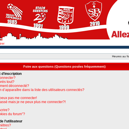
trer
Heures au fo
Foire aux questions (Questions posées fréquemment)
 d’inscription
connecter?
près tout?
uement déconnecté?
apparaître dans la liste des utilisateurs connectés?
e peux pas me connecter!
 passé mais je ne peux plus me connecter?!
crire?
okies du forum”?
 l’utilisateur
mètres?