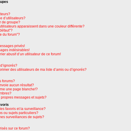
oupes
ateurs?
 d’utilisateurs?
r de groupe?
tilisateurs apparaissent dans une couleur différente?
défaut”?
pe du forum”?
essages privés!
sages indésirables!
rier abusif d’un utilisateur de ce forum!
 d’ignorés?
imer des utilisateurs de ma liste d’amis ou d’ignorés?
s forums?
nvoie aucun résultat?
rne une page blanche!?
embres?
 propres messages et sujets?
avoris
les favoris et la surveillance?
 ou sujets particuliers?
es surveillances de sujets?
orisés sur ce forum?