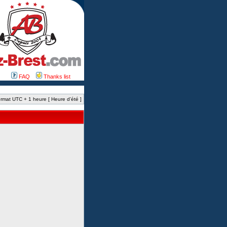
FAQ
Thanks list
rmat UTC + 1 heure [ Heure d’été ]