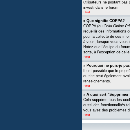
utilisateurs ne postant pas 
investi dans le forum.
Haut
» Que signifie COPPA?
COPPA (ou
Child Online Pr
recueillir des informations
pour la collecte de ces inf
à vous, lorsque vous vous i
Notez que l’équipe du forum 
sorte, à l’exception de cell
Haut
» Pourquoi ne puis-je pas
Il est possible que le propri
du site peut également avoi
renseignements.
Haut
» A quoi sert “Supprimer
Cela supprime tous les cook
aussi des fonctionnalités te
vous avez des problèmes de
Haut