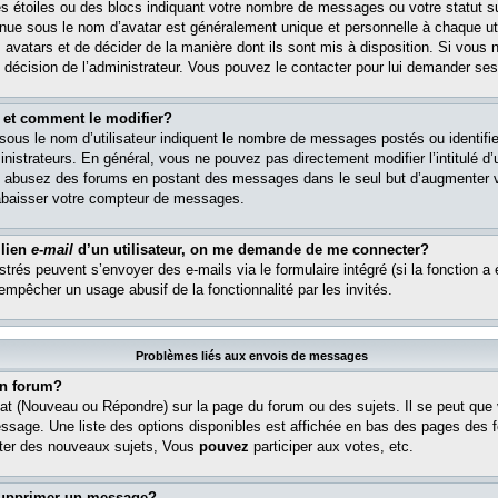
s étoiles ou des blocs indiquant votre nombre de messages ou votre statut s
ue sous le nom d’avatar est généralement unique et personnelle à chaque util
es avatars et de décider de la manière dont ils sont mis à disposition. Si vous 
e décision de l’administrateur. Vous pouvez le contacter pour lui demander ses
 et comment le modifier?
ous le nom d’utilisateur indiquent le nombre de messages postés ou identifient
istrateurs. En général, vous ne pouvez pas directement modifier l’intitulé d’u
ous abusez des forums en postant des messages dans le seul but d’augmenter 
rabaisser votre compteur de messages.
 lien
e-mail
d’un utilisateur, on me demande de me connecter?
istrés peuvent s’envoyer des e-mails via le formulaire intégré (si la fonction a 
 empêcher un usage abusif de la fonctionnalité par les invités.
Problèmes liés aux envois de messages
n forum?
at (Nouveau ou Répondre) sur la page du forum ou des sujets. Il se peut que
essage. Une liste des options disponibles est affichée en bas des pages des 
er des nouveaux sujets, Vous
pouvez
participer aux votes, etc.
supprimer un message?