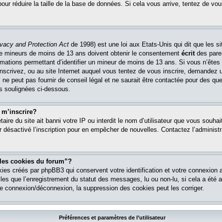
pour réduire la taille de la base de données. Si cela vous arrive, tentez de vou
ivacy and Protection Act
de 1998) est une loi aux Etats-Unis qui dit que les si
 de mineurs de moins de 13 ans doivent obtenir le consentement
écrit
des paren
ormations permettant d’identifier un mineur de moins de 13 ans. Si vous n’êtes
nscrivez, ou au site Internet auquel vous tentez de vous inscrire, demandez 
ne peut pas fournir de conseil légal et ne saurait être contactée pour des que
es soulignées ci-dessous.
 m’inscrire?
étaire du site ait banni votre IP ou interdit le nom d’utilisateur que vous souhait
r désactivé l’inscription pour en empêcher de nouvelles. Contactez l’administr
 les cookies du forum”?
ies créés par phpBB3 qui conservent votre identification et votre connexion a
lles que l’enregistrement du statut des messages, lu ou non-lu, si cela a été ac
 connexion/déconnexion, la suppression des cookies peut les corriger.
Préférences et paramètres de l’utilisateur