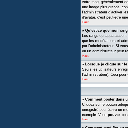
votre rang, généralement de
une image plus grande, conn
l’administrateur d’activer l
d’avatar, c’est peut-être un
Haut
» Qu’est-ce que mon rang
Les rangs qui apparaissent s
que les modérateurs et admin
par l’administrateur. Si v
ou un administrateur peut 
Haut
» Lorsque je clique sur le
Seuls les utilisateurs enreg
l’administrateur). Ceci pour
Haut
» Comment poster dans u
Cliquez sur le bouton adéqu
enregistré pour écrire un m
exemple: Vous
pouvez
post
Haut
» Comment modifier ou 