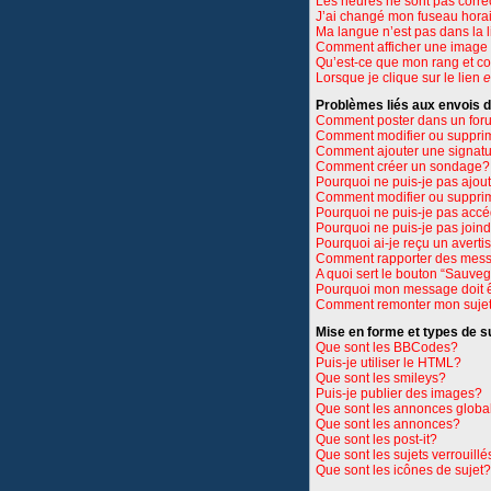
Les heures ne sont pas corre
J’ai changé mon fuseau horair
Ma langue n’est pas dans la li
Comment afficher une imag
Qu’est-ce que mon rang et c
Lorsque je clique sur le lien
e
Problèmes liés aux envois
Comment poster dans un for
Comment modifier ou suppri
Comment ajouter une signat
Comment créer un sondage?
Pourquoi ne puis-je pas ajou
Comment modifier ou suppri
Pourquoi ne puis-je pas accé
Pourquoi ne puis-je pas join
Pourquoi ai-je reçu un avert
Comment rapporter des mess
A quoi sert le bouton “Sauve
Pourquoi mon message doit ê
Comment remonter mon suje
Mise en forme et types de s
Que sont les BBCodes?
Puis-je utiliser le HTML?
Que sont les smileys?
Puis-je publier des images?
Que sont les annonces globa
Que sont les annonces?
Que sont les post-it?
Que sont les sujets verrouillé
Que sont les icônes de sujet?