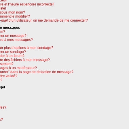
ctes!
e et l’heure est encore incorrecte!
ste!
e sous mon nom?
omment le modifier?
-mail
d’un utilisateur, on me demande de me connecter?
 de messages
um?
mer un message?
ure à mes messages?
ter plus d’options à mon sondage?
mer un sondage?
der à un forum?
dre des fichiers à mon message?
issement?
ages à un modérateur?
garder” dans la page de rédaction de message?
tre validé?
t?
ujet
les?
s?