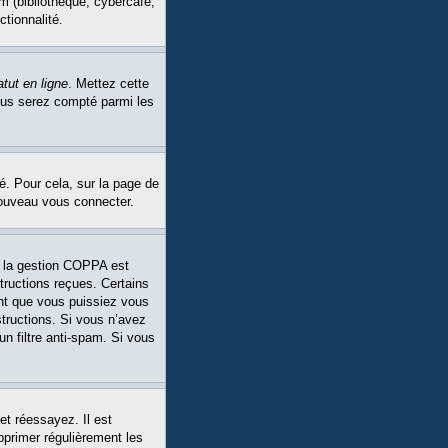
m (bibliothèque, cybercafé,
ctionnalité.
tut en ligne
. Mettez cette
Vous serez compté parmi les
é. Pour cela, sur la page de
nouveau vous connecter.
Si la gestion COPPA est
structions reçues. Certains
ant que vous puissiez vous
structions. Si vous n’avez
un filtre anti-spam. Si vous
et réessayez. Il est
pprimer régulièrement les