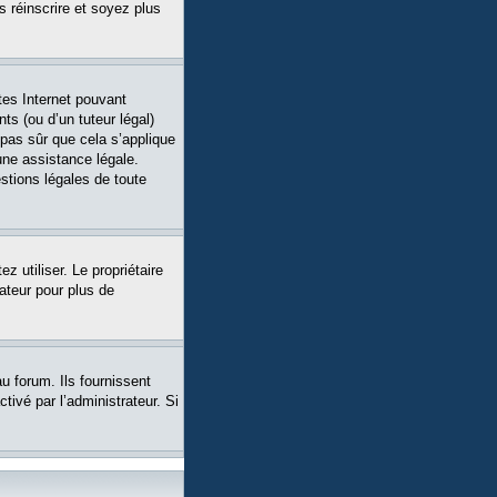
s réinscrire et soyez plus
tes Internet pouvant
ts (ou d’un tuteur légal)
 pas sûr que cela s’applique
une assistance légale.
stions légales de toute
ez utiliser. Le propriétaire
ateur pour plus de
u forum. Ils fournissent
tivé par l’administrateur. Si