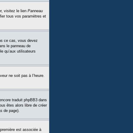
, visitez le lien
Panneau
fier tous vos paramètres et
Dans ce cas, vous devez
dans le panneau de
le qu’aux utilisateurs
veur ne soit pas à l’heure.
a encore traduit phpBB3 dans
ous êtes alors libre de créer
as de page).
 première est associée à