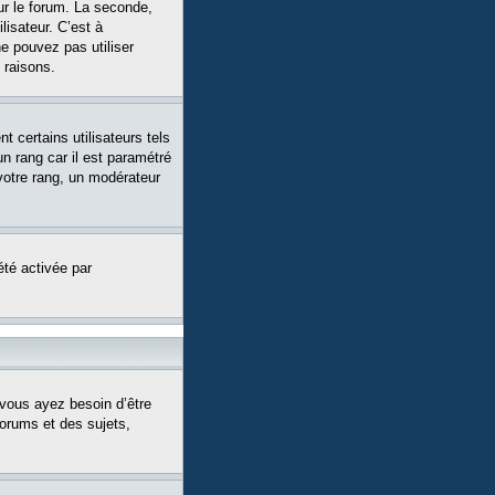
ur le forum. La seconde,
isateur. C’est à
ne pouvez pas utiliser
 raisons.
 certains utilisateurs tels
n rang car il est paramétré
votre rang, un modérateur
été activée par
 vous ayez besoin d’être
forums et des sujets,