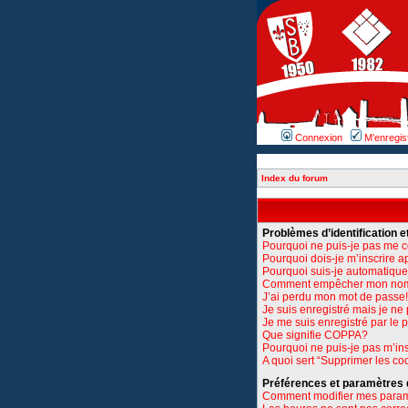
Connexion
M’enregis
Index du forum
Problèmes d’identification et
Pourquoi ne puis-je pas me 
Pourquoi dois-je m’inscrire a
Pourquoi suis-je automatiq
Comment empêcher mon nom d’
J’ai perdu mon mot de passe!
Je suis enregistré mais je n
Je me suis enregistré par le
Que signifie COPPA?
Pourquoi ne puis-je pas m’ins
A quoi sert “Supprimer les co
Préférences et paramètres de
Comment modifier mes para