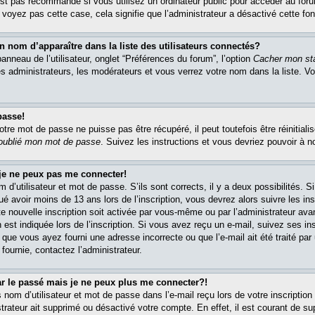
est pas recommandé si vous utilisez un ordinateur public pour accéder au foru
e voyez pas cette case, cela signifie que l’administrateur a désactivé cette fon
om d’apparaître dans la liste des utilisateurs connectés?
nneau de l’utilisateur, onglet “Préférences du forum”, l’option
Cacher mon sta
es administrateurs, les modérateurs et vous verrez votre nom dans la liste. 
passe!
re mot de passe ne puisse pas être récupéré, il peut toutefois être réinitialis
 oublié mon mot de passe
. Suivez les instructions et vous devriez pouvoir à 
 je ne peux pas me connecter!
m d’utilisateur et mot de passe. S’ils sont corrects, il y a deux possibilités. 
ué avoir moins de 13 ans lors de l’inscription, vous devrez alors suivre les in
e nouvelle inscription soit activée par vous-même ou par l’administrateur av
 est indiquée lors de l’inscription. Si vous avez reçu un e-mail, suivez ses in
t que vous ayez fourni une adresse incorrecte ou que l’e-mail ait été traité par 
 fournie, contactez l’administrateur.
ar le passé mais je ne peux plus me connecter?!
om d’utilisateur et mot de passe dans l’e-mail reçu lors de votre inscription 
trateur ait supprimé ou désactivé votre compte. En effet, il est courant de su