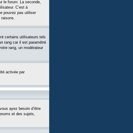
ur le forum. La seconde,
isateur. C’est à
ne pouvez pas utiliser
 raisons.
 certains utilisateurs tels
n rang car il est paramétré
votre rang, un modérateur
été activée par
 vous ayez besoin d’être
forums et des sujets,