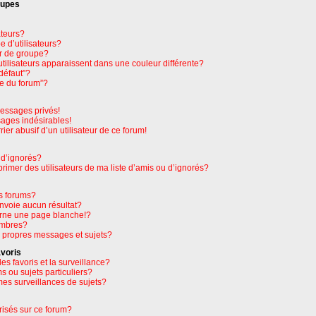
oupes
ateurs?
 d’utilisateurs?
r de groupe?
tilisateurs apparaissent dans une couleur différente?
défaut”?
pe du forum”?
essages privés!
sages indésirables!
rier abusif d’un utilisateur de ce forum!
 d’ignorés?
imer des utilisateurs de ma liste d’amis ou d’ignorés?
s forums?
nvoie aucun résultat?
rne une page blanche!?
embres?
 propres messages et sujets?
avoris
les favoris et la surveillance?
 ou sujets particuliers?
es surveillances de sujets?
orisés sur ce forum?