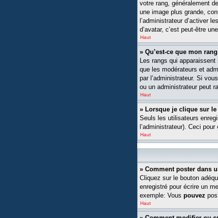
votre rang, généralement de
une image plus grande, conn
l’administrateur d’activer l
d’avatar, c’est peut-être un
Haut
» Qu’est-ce que mon rang
Les rangs qui apparaissent s
que les modérateurs et admin
par l’administrateur. Si v
ou un administrateur peut 
Haut
» Lorsque je clique sur le
Seuls les utilisateurs enreg
l’administrateur). Ceci pour
Haut
» Comment poster dans u
Cliquez sur le bouton adéqu
enregistré pour écrire un m
exemple: Vous
pouvez
post
Haut
» Comment modifier ou 