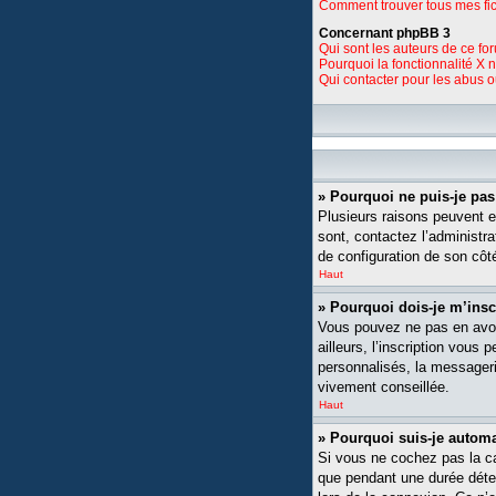
Comment trouver tous mes fic
Concernant phpBB 3
Qui sont les auteurs de ce fo
Pourquoi la fonctionnalité X 
Qui contacter pour les abus 
» Pourquoi ne puis-je pa
Plusieurs raisons peuvent ex
sont, contactez l’administra
de configuration de son côté,
Haut
» Pourquoi dois-je m’insc
Vous pouvez ne pas en avoi
ailleurs, l’inscription vou
personnalisés, la messagerie
vivement conseillée.
Haut
» Pourquoi suis-je auto
Si vous ne cochez pas la 
que pendant une durée déte