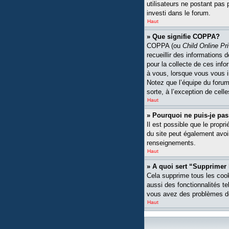
utilisateurs ne postant pas 
investi dans le forum.
Haut
» Que signifie COPPA?
COPPA (ou
Child Online Pr
recueillir des informations
pour la collecte de ces inf
à vous, lorsque vous vous i
Notez que l’équipe du forum 
sorte, à l’exception de cell
Haut
» Pourquoi ne puis-je pas
Il est possible que le propri
du site peut également avoi
renseignements.
Haut
» A quoi sert “Supprimer
Cela supprime tous les cook
aussi des fonctionnalités te
vous avez des problèmes de
Haut