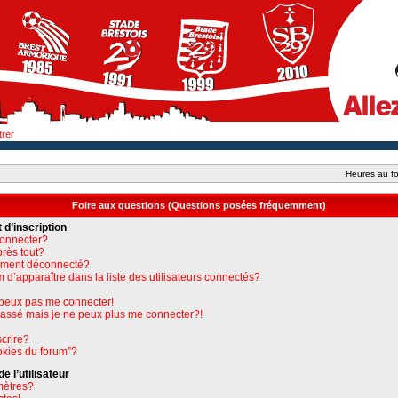
trer
Heures au fo
Foire aux questions (Questions posées fréquemment)
 d’inscription
connecter?
près tout?
uement déconnecté?
apparaître dans la liste des utilisateurs connectés?
e peux pas me connecter!
 passé mais je ne peux plus me connecter?!
crire?
okies du forum”?
 l’utilisateur
mètres?