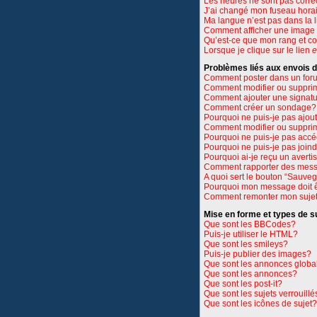
Les heures ne sont pas corre
J’ai changé mon fuseau horair
Ma langue n’est pas dans la li
Comment afficher une imag
Qu’est-ce que mon rang et c
Lorsque je clique sur le lien
e
Problèmes liés aux envois
Comment poster dans un for
Comment modifier ou suppri
Comment ajouter une signat
Comment créer un sondage?
Pourquoi ne puis-je pas ajou
Comment modifier ou suppri
Pourquoi ne puis-je pas accé
Pourquoi ne puis-je pas join
Pourquoi ai-je reçu un avert
Comment rapporter des mess
A quoi sert le bouton “Sauve
Pourquoi mon message doit ê
Comment remonter mon suje
Mise en forme et types de s
Que sont les BBCodes?
Puis-je utiliser le HTML?
Que sont les smileys?
Puis-je publier des images?
Que sont les annonces globa
Que sont les annonces?
Que sont les post-it?
Que sont les sujets verrouillé
Que sont les icônes de sujet?