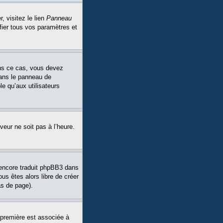
, visitez le lien
Panneau
fier tous vos paramètres et
Dans ce cas, vous devez
dans le panneau de
le qu’aux utilisateurs
veur ne soit pas à l’heure.
a encore traduit phpBB3 dans
ous êtes alors libre de créer
as de page).
 première est associée à