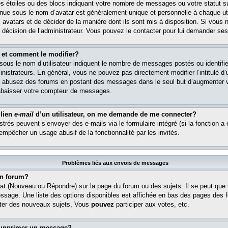
s étoiles ou des blocs indiquant votre nombre de messages ou votre statut s
ue sous le nom d’avatar est généralement unique et personnelle à chaque util
es avatars et de décider de la manière dont ils sont mis à disposition. Si vous 
e décision de l’administrateur. Vous pouvez le contacter pour lui demander ses
 et comment le modifier?
ous le nom d’utilisateur indiquent le nombre de messages postés ou identifient
istrateurs. En général, vous ne pouvez pas directement modifier l’intitulé d’u
ous abusez des forums en postant des messages dans le seul but d’augmenter 
rabaisser votre compteur de messages.
 lien
e-mail
d’un utilisateur, on me demande de me connecter?
istrés peuvent s’envoyer des e-mails via le formulaire intégré (si la fonction a 
 empêcher un usage abusif de la fonctionnalité par les invités.
Problèmes liés aux envois de messages
n forum?
at (Nouveau ou Répondre) sur la page du forum ou des sujets. Il se peut que
essage. Une liste des options disponibles est affichée en bas des pages des 
er des nouveaux sujets, Vous
pouvez
participer aux votes, etc.
supprimer un message?