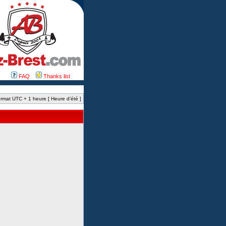
FAQ
Thanks list
rmat UTC + 1 heure [ Heure d’été ]