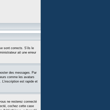
e sont corrects. S’ils le
ministrateur ait une erreur
 poster des messages. Par
siteurs comme les avatars
L’inscription est rapide et
vous ne resterez connecté
necté, cochez cette case