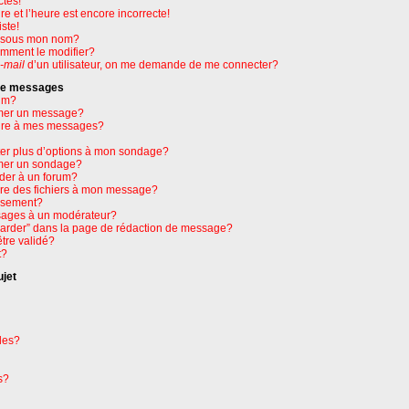
ctes!
e et l’heure est encore incorrecte!
ste!
e sous mon nom?
omment le modifier?
-mail
d’un utilisateur, on me demande de me connecter?
 de messages
um?
mer un message?
ure à mes messages?
ter plus d’options à mon sondage?
mer un sondage?
der à un forum?
dre des fichiers à mon message?
issement?
ages à un modérateur?
garder” dans la page de rédaction de message?
tre validé?
t?
ujet
les?
s?