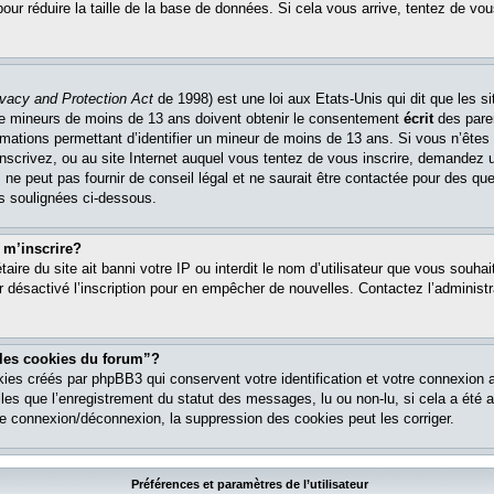
pour réduire la taille de la base de données. Si cela vous arrive, tentez de vou
ivacy and Protection Act
de 1998) est une loi aux Etats-Unis qui dit que les si
 de mineurs de moins de 13 ans doivent obtenir le consentement
écrit
des paren
ormations permettant d’identifier un mineur de moins de 13 ans. Si vous n’êtes
nscrivez, ou au site Internet auquel vous tentez de vous inscrire, demandez 
ne peut pas fournir de conseil légal et ne saurait être contactée pour des que
es soulignées ci-dessous.
 m’inscrire?
étaire du site ait banni votre IP ou interdit le nom d’utilisateur que vous souhait
r désactivé l’inscription pour en empêcher de nouvelles. Contactez l’administr
 les cookies du forum”?
ies créés par phpBB3 qui conservent votre identification et votre connexion a
lles que l’enregistrement du statut des messages, lu ou non-lu, si cela a été ac
 connexion/déconnexion, la suppression des cookies peut les corriger.
Préférences et paramètres de l’utilisateur