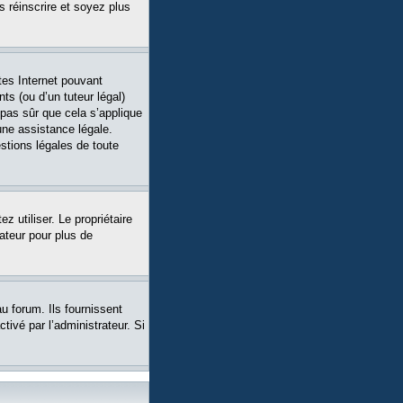
s réinscrire et soyez plus
tes Internet pouvant
ts (ou d’un tuteur légal)
 pas sûr que cela s’applique
une assistance légale.
stions légales de toute
ez utiliser. Le propriétaire
ateur pour plus de
u forum. Ils fournissent
tivé par l’administrateur. Si