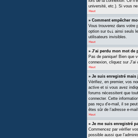
lors de la connexion. Ce n’
université, etc.). Si vous n
Haut
» Comment empêcher mon n
Vous trouverez dans votre pa
option sur
ainsi seuls l
Oui
utilisateurs invisibles.
Haut
» J’ai perdu mon mot de 
Pas de panique! Bien que vot
connexion, cliquez sur
J’ai
Haut
» Je suis enregistré mais
Vérifiez, en premier, vos no
active et si vous avez indiq
forums nécessitent que tout
connecter. Cette information
pas reçu d’e-mail, il se peu
êtes sûr de l’adresse e-mail
Haut
» Je me suis enregistré p
Commencez par vérifier vos n
possible aussi que l’adminis