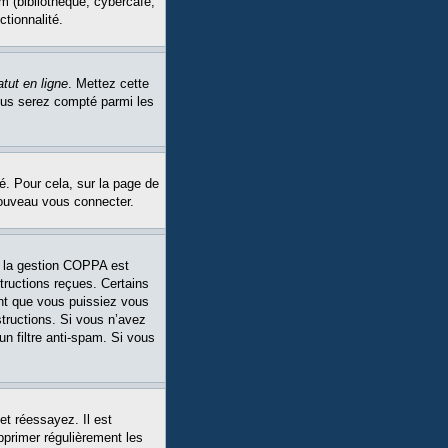
m (bibliothèque, cybercafé,
ctionnalité.
tut en ligne
. Mettez cette
Vous serez compté parmi les
é. Pour cela, sur la page de
nouveau vous connecter.
Si la gestion COPPA est
structions reçues. Certains
ant que vous puissiez vous
structions. Si vous n’avez
un filtre anti-spam. Si vous
et réessayez. Il est
pprimer régulièrement les