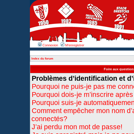
Connexion
M’enregistrer
Index du forum
Foire aux questio
Problèmes d’identification et d’
Pourquoi ne puis-je pas me conn
Pourquoi dois-je m’inscrire après
Pourquoi suis-je automatiqueme
Comment empêcher mon nom d’appa
connectés?
J’ai perdu mon mot de passe!