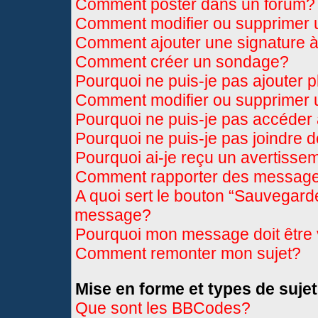
Comment poster dans un forum?
Comment modifier ou supprimer
Comment ajouter une signature
Comment créer un sondage?
Pourquoi ne puis-je pas ajouter 
Comment modifier ou supprimer
Pourquoi ne puis-je pas accéder
Pourquoi ne puis-je pas joindre 
Pourquoi ai-je reçu un avertisse
Comment rapporter des message
A quoi sert le bouton “Sauvegard
message?
Pourquoi mon message doit être 
Comment remonter mon sujet?
Mise en forme et types de sujet
Que sont les BBCodes?