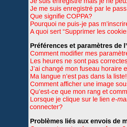
Je suis enregistré mais je ne pe
Je me suis enregistré par le pas
Que signifie COPPA?
Pourquoi ne puis-je pas m’inscri
A quoi sert “Supprimer les cooki
Préférences et paramètres de l’
Comment modifier mes paramètr
Les heures ne sont pas correctes
J’ai changé mon fuseau horaire et
Ma langue n’est pas dans la liste!
Comment afficher une image so
Qu’est-ce que mon rang et comme
Lorsque je clique sur le lien
e-mai
connecter?
Problèmes liés aux envois de