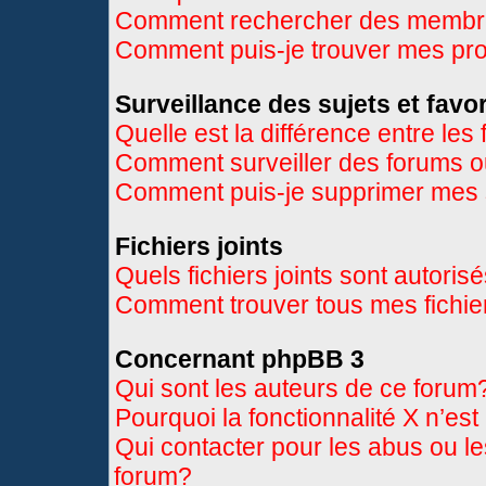
Comment rechercher des memb
Comment puis-je trouver mes pr
Surveillance des sujets et favor
Quelle est la différence entre les 
Comment surveiller des forums ou
Comment puis-je supprimer mes s
Fichiers joints
Quels fichiers joints sont autoris
Comment trouver tous mes fichier
Concernant phpBB 3
Qui sont les auteurs de ce forum
Pourquoi la fonctionnalité X n’es
Qui contacter pour les abus ou l
forum?