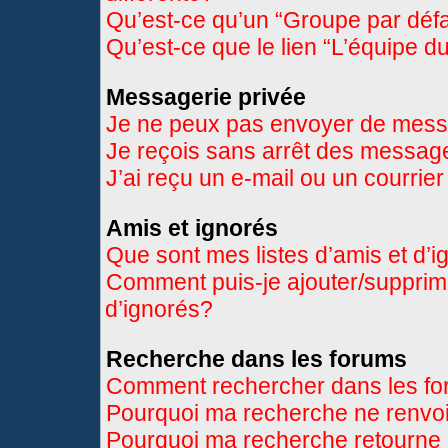
Qu’est-ce qu’un “Groupe par déf
Qu’est-ce que le lien “L’équipe d
Messagerie privée
Je ne peux pas envoyer de mess
Je reçois sans arrêt des message
J’ai reçu un e-mail ou un courrier
Amis et ignorés
Que sont mes listes d’amis et d’
Comment puis-je ajouter/supprimer
d’ignorés?
Recherche dans les forums
Comment rechercher dans les f
Pourquoi ma recherche ne renvoi
Pourquoi ma recherche retourne