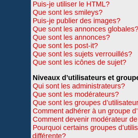
Puis-je utiliser le HTML?
Que sont les smileys?
Puis-je publier des images?
Que sont les annonces globales
Que sont les annonces?
Que sont les post-it?
Que sont les sujets verrouillés?
Que sont les icônes de sujet?
Niveaux d’utilisateurs et group
Qui sont les administrateurs?
Que sont les modérateurs?
Que sont les groupes d’utilisateu
Comment adhérer à un groupe d’u
Comment devenir modérateur de
Pourquoi certains groupes d’util
différente?