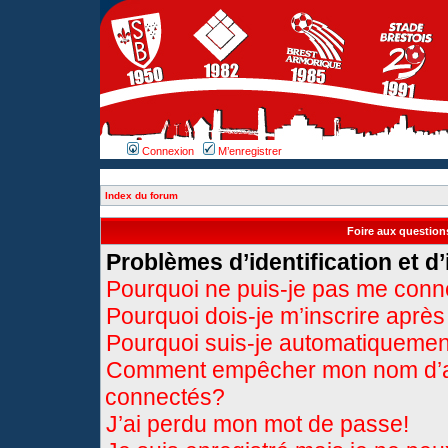
Connexion
M’enregistrer
Index du forum
Foire aux questio
Problèmes d’identification et d’
Pourquoi ne puis-je pas me conn
Pourquoi dois-je m’inscrire après
Pourquoi suis-je automatiqueme
Comment empêcher mon nom d’appa
connectés?
J’ai perdu mon mot de passe!