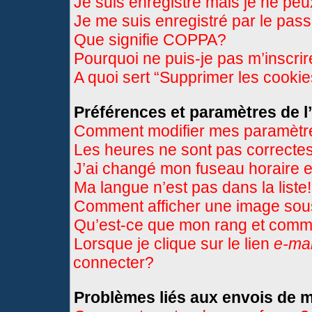
Je suis enregistré mais je ne pe
Je me suis enregistré par le pas
Que signifie COPPA?
Pourquoi ne puis-je pas m’inscri
A quoi sert “Supprimer les cooki
Préférences et paramètres de l’
Comment modifier mes paramètr
Les heures ne sont pas correctes
J’ai changé mon fuseau horaire et
Ma langue n’est pas dans la liste!
Comment afficher une image so
Qu’est-ce que mon rang et comme
Lorsque je clique sur le lien
e-mai
connecter?
Problèmes liés aux envois de