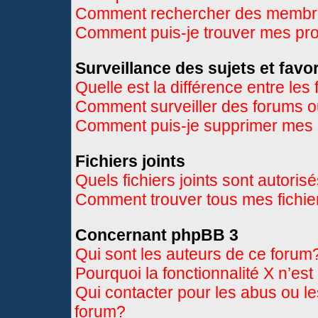
Comment rechercher des memb
Comment puis-je trouver mes pr
Surveillance des sujets et favor
Quelle est la différence entre les 
Comment surveiller des forums ou
Comment puis-je supprimer mes s
Fichiers joints
Quels fichiers joints sont autoris
Comment trouver tous mes fichier
Concernant phpBB 3
Qui sont les auteurs de ce forum
Pourquoi la fonctionnalité X n’es
Qui contacter pour les abus ou l
forum?