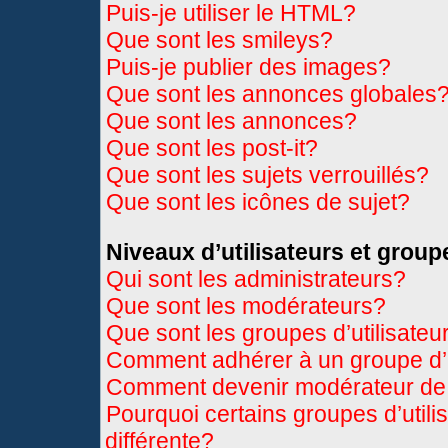
Puis-je utiliser le HTML?
Que sont les smileys?
Puis-je publier des images?
Que sont les annonces globales
Que sont les annonces?
Que sont les post-it?
Que sont les sujets verrouillés?
Que sont les icônes de sujet?
Niveaux d’utilisateurs et group
Qui sont les administrateurs?
Que sont les modérateurs?
Que sont les groupes d’utilisateu
Comment adhérer à un groupe d’u
Comment devenir modérateur de
Pourquoi certains groupes d’util
différente?