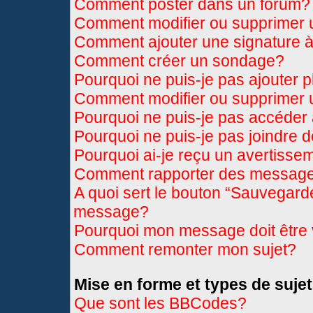
Comment poster dans un forum?
Comment modifier ou supprimer
Comment ajouter une signature
Comment créer un sondage?
Pourquoi ne puis-je pas ajouter 
Comment modifier ou supprimer
Pourquoi ne puis-je pas accéder
Pourquoi ne puis-je pas joindre 
Pourquoi ai-je reçu un avertisse
Comment rapporter des message
A quoi sert le bouton “Sauvegard
message?
Pourquoi mon message doit être 
Comment remonter mon sujet?
Mise en forme et types de sujet
Que sont les BBCodes?