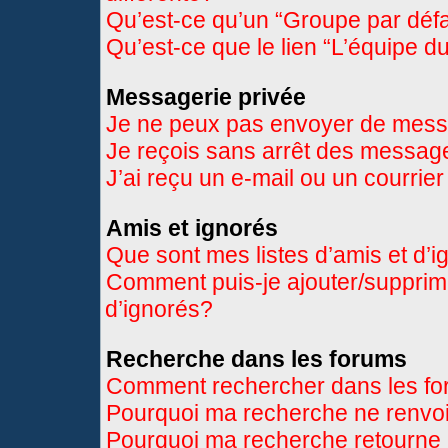
Qu’est-ce qu’un “Groupe par déf
Qu’est-ce que le lien “L’équipe d
Messagerie privée
Je ne peux pas envoyer de mess
Je reçois sans arrêt des message
J’ai reçu un e-mail ou un courrier
Amis et ignorés
Que sont mes listes d’amis et d’
Comment puis-je ajouter/supprimer
d’ignorés?
Recherche dans les forums
Comment rechercher dans les f
Pourquoi ma recherche ne renvoi
Pourquoi ma recherche retourne