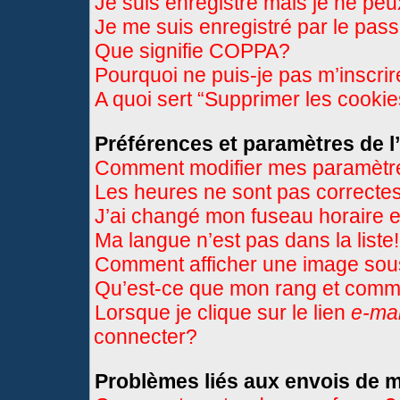
Je suis enregistré mais je ne pe
Je me suis enregistré par le pas
Que signifie COPPA?
Pourquoi ne puis-je pas m’inscri
A quoi sert “Supprimer les cooki
Préférences et paramètres de l’
Comment modifier mes paramètr
Les heures ne sont pas correctes
J’ai changé mon fuseau horaire et
Ma langue n’est pas dans la liste!
Comment afficher une image so
Qu’est-ce que mon rang et comme
Lorsque je clique sur le lien
e-mai
connecter?
Problèmes liés aux envois de