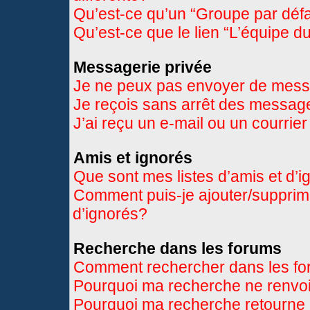
Qu’est-ce qu’un “Groupe par déf
Qu’est-ce que le lien “L’équipe d
Messagerie privée
Je ne peux pas envoyer de mess
Je reçois sans arrêt des message
J’ai reçu un e-mail ou un courrier
Amis et ignorés
Que sont mes listes d’amis et d’
Comment puis-je ajouter/supprimer
d’ignorés?
Recherche dans les forums
Comment rechercher dans les f
Pourquoi ma recherche ne renvoi
Pourquoi ma recherche retourne