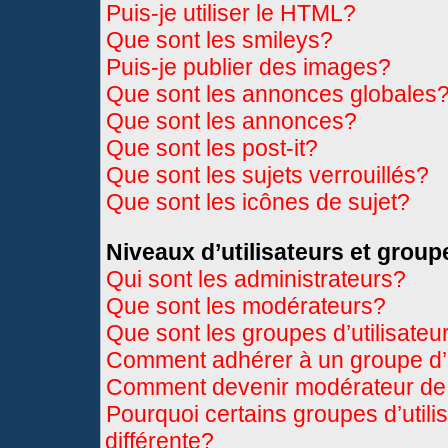
Puis-je utiliser le HTML?
Que sont les smileys?
Puis-je publier des images?
Que sont les annonces globales
Que sont les annonces?
Que sont les post-it?
Que sont les sujets verrouillés?
Que sont les icônes de sujet?
Niveaux d’utilisateurs et group
Qui sont les administrateurs?
Que sont les modérateurs?
Que sont les groupes d’utilisateu
Comment adhérer à un groupe d’u
Comment devenir modérateur de
Pourquoi certains groupes d’util
différente?