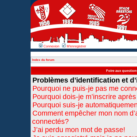
Connexion
M’enregistrer
Index du forum
Foire aux questio
Problèmes d’identification et d’
Pourquoi ne puis-je pas me conn
Pourquoi dois-je m’inscrire après
Pourquoi suis-je automatiqueme
Comment empêcher mon nom d’appa
connectés?
J’ai perdu mon mot de passe!