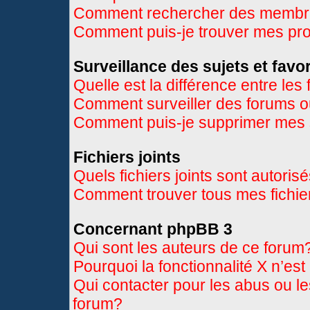
Comment rechercher des memb
Comment puis-je trouver mes pr
Surveillance des sujets et favor
Quelle est la différence entre les 
Comment surveiller des forums ou
Comment puis-je supprimer mes s
Fichiers joints
Quels fichiers joints sont autoris
Comment trouver tous mes fichier
Concernant phpBB 3
Qui sont les auteurs de ce forum
Pourquoi la fonctionnalité X n’es
Qui contacter pour les abus ou l
forum?