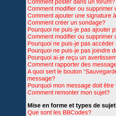
Comment poster dans un forum?
Comment modifier ou supprimer
Comment ajouter une signature
Comment créer un sondage?
Pourquoi ne puis-je pas ajouter 
Comment modifier ou supprimer
Pourquoi ne puis-je pas accéder
Pourquoi ne puis-je pas joindre 
Pourquoi ai-je reçu un avertisse
Comment rapporter des message
A quoi sert le bouton “Sauvegard
message?
Pourquoi mon message doit être 
Comment remonter mon sujet?
Mise en forme et types de sujet
Que sont les BBCodes?