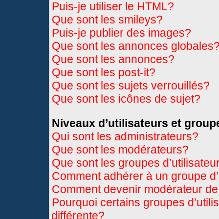
Puis-je utiliser le HTML?
Que sont les smileys?
Puis-je publier des images?
Que sont les annonces globales
Que sont les annonces?
Que sont les post-it?
Que sont les sujets verrouillés?
Que sont les icônes de sujet?
Niveaux d’utilisateurs et group
Qui sont les administrateurs?
Que sont les modérateurs?
Que sont les groupes d’utilisateu
Comment adhérer à un groupe d’u
Comment devenir modérateur de
Pourquoi certains groupes d’util
différente?