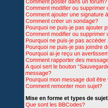
Comment poster dans un forum?
Comment modifier ou supprimer
Comment ajouter une signature
Comment créer un sondage?
Pourquoi ne puis-je pas ajouter 
Comment modifier ou supprimer
Pourquoi ne puis-je pas accéder
Pourquoi ne puis-je pas joindre 
Pourquoi ai-je reçu un avertisse
Comment rapporter des message
A quoi sert le bouton “Sauvegard
message?
Pourquoi mon message doit être 
Comment remonter mon sujet?
Mise en forme et types de sujet
Que sont les BBCodes?