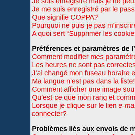
Je suis enregistré mais je ne pe
Je me suis enregistré par le pas
Que signifie COPPA?
Pourquoi ne puis-je pas m’inscri
A quoi sert “Supprimer les cooki
Préférences et paramètres de l’
Comment modifier mes paramètr
Les heures ne sont pas correctes
J’ai changé mon fuseau horaire et
Ma langue n’est pas dans la liste!
Comment afficher une image so
Qu’est-ce que mon rang et comme
Lorsque je clique sur le lien
e-mai
connecter?
Problèmes liés aux envois de