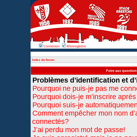
Connexion
M’enregistrer
Index du forum
Foire aux questio
Problèmes d’identification et d’
Pourquoi ne puis-je pas me conn
Pourquoi dois-je m’inscrire après
Pourquoi suis-je automatiqueme
Comment empêcher mon nom d’appa
connectés?
J’ai perdu mon mot de passe!