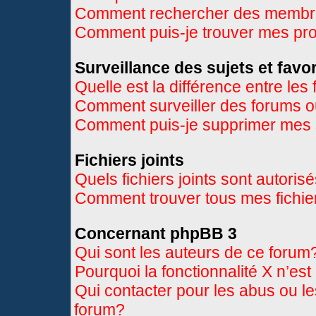
Comment rechercher des memb
Comment puis-je trouver mes pr
Surveillance des sujets et favor
Quelle est la différence entre les 
Comment surveiller des forums ou
Comment puis-je supprimer mes s
Fichiers joints
Quels fichiers joints sont autoris
Comment trouver tous mes fichier
Concernant phpBB 3
Qui sont les auteurs de ce forum
Pourquoi la fonctionnalité X n’es
Qui contacter pour les abus ou l
forum?