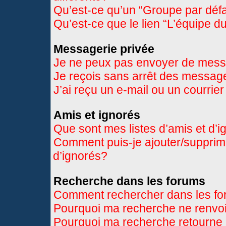
Qu’est-ce qu’un “Groupe par déf
Qu’est-ce que le lien “L’équipe d
Messagerie privée
Je ne peux pas envoyer de mess
Je reçois sans arrêt des message
J’ai reçu un e-mail ou un courrier
Amis et ignorés
Que sont mes listes d’amis et d’
Comment puis-je ajouter/supprimer
d’ignorés?
Recherche dans les forums
Comment rechercher dans les f
Pourquoi ma recherche ne renvoi
Pourquoi ma recherche retourne